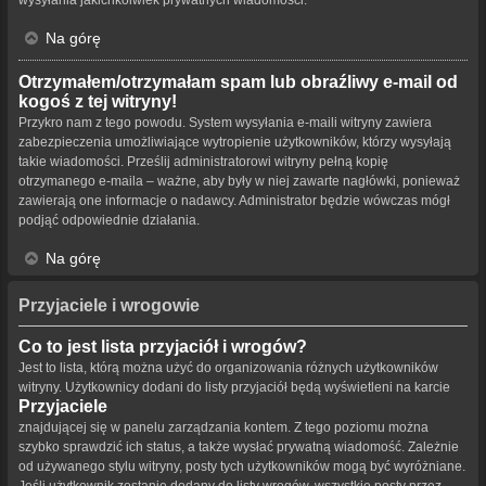
Na górę
Otrzymałem/otrzymałam spam lub obraźliwy e-mail od
kogoś z tej witryny!
Przykro nam z tego powodu. System wysyłania e-maili witryny zawiera
zabezpieczenia umożliwiające wytropienie użytkowników, którzy wysyłają
takie wiadomości. Prześlij administratorowi witryny pełną kopię
otrzymanego e-maila – ważne, aby były w niej zawarte nagłówki, ponieważ
zawierają one informacje o nadawcy. Administrator będzie wówczas mógł
podjąć odpowiednie działania.
Na górę
Przyjaciele i wrogowie
Co to jest lista przyjaciół i wrogów?
Jest to lista, którą można użyć do organizowania różnych użytkowników
witryny. Użytkownicy dodani do listy przyjaciół będą wyświetleni na karcie
Przyjaciele
znajdującej się w panelu zarządzania kontem. Z tego poziomu można
szybko sprawdzić ich status, a także wysłać prywatną wiadomość. Zależnie
od używanego stylu witryny, posty tych użytkowników mogą być wyróżniane.
Jeśli użytkownik zostanie dodany do listy wrogów, wszystkie posty przez