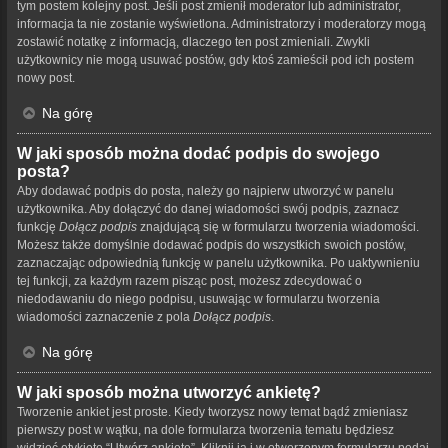
tym postem kolejny post. Jeśli post zmienił moderator lub administrator,
informacja ta nie zostanie wyświetlona. Administratorzy i moderatorzy mogą
zostawić notatkę z informacją, dlaczego ten post zmieniali. Zwykli
użytkownicy nie mogą usuwać postów, gdy ktoś zamieścił pod ich postem
nowy post.
Na górę
W jaki sposób można dodać podpis do swojego
posta?
Aby dodawać podpis do posta, należy go najpierw utworzyć w panelu
użytkownika. Aby dołączyć do danej wiadomości swój podpis, zaznacz
funkcję
Dołącz podpis
znajdującą się w formularzu tworzenia wiadomości.
Możesz także domyślnie dodawać podpis do wszystkich swoich postów,
zaznaczając odpowiednią funkcję w panelu użytkownika. Po uaktywnieniu
tej funkcji, za każdym razem pisząc post, możesz zdecydować o
niedodawaniu do niego podpisu, usuwając w formularzu tworzenia
wiadomości zaznaczenie z pola
Dołącz podpis
.
Na górę
W jaki sposób można utworzyć ankietę?
Tworzenie ankiet jest proste. Kiedy tworzysz nowy temat bądź zmieniasz
pierwszy post w wątku, na dole formularza tworzenia tematu będziesz
widzieć etykietę “Utwórz ankietę”. Kliknij ją i w otworzonym formularzu podaj