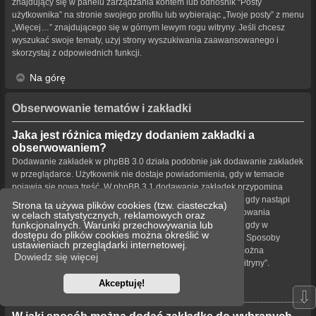
znajdujący się w panelu zarządzania kontem lub odnośnik “Posty
użytkownika” na stronie swojego profilu lub wybierając „Twoje posty” z menu
„Więcej…” znajdującego się w górnym lewym rogu witryny. Jeśli chcesz
wyszukać swoje tematy, użyj strony wyszukiwania zaawansowanego i
skorzystaj z odpowiednich funkcji.
Na górę
Obserwowanie tematów i zakładki
Jaka jest różnica między dodaniem zakładki a
obserwowaniem?
Dodawanie zakładek w phpBB 3.0 działa podobnie jak dodawanie zakładek
w przeglądarce. Użytkownik nie dostaje powiadomienia, gdy w temacie
pojawia się nowa treść. W phpBB 3.1 dodawanie zakładek przypomina
obserwowanie tematu. Użytkownik może być powiadamiany, gdy nastąpi
Strona ta używa plików cookies (tzw. ciasteczka)
aktualizacja tematu oznaczonego zakładką. Funkcja obserwowania
w celach statystycznych, reklamowych oraz
funkcjonalnych. Warunki przechowywania lub
powiadamia użytkownika – w wybrany przez niego sposób – gdy w
dostępu do plików cookies można określić w
obserwowanym temacie bądź forum pojawiła się nowa treść. Sposoby
ustawieniach przeglądarki internetowej.
powiadamiania dla zakładek i obserwowanych elementów można
Dowiedz się więcej
konfigurować w panelu użytkownika na karcie „Ustawienia witryny”.
Akceptuję!
Na górę
⇩