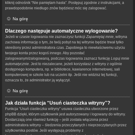
kliknij odnośnik “Nie pamiętam hasła”. Postępuj zgodnie z instrukcjami, a
prawdopodobnie niedługo znów będziesz móc się zalogować.
Na górę
Dlaczego następuje automatyczne wylogowanie?
Jeżeli w czasie logowania nie zaznaczysz funkcji
Zapamiętaj mnie
, witryna
zachowa informację o tym, że twój pobyt na tej witrynie będzie trwał tylko
określony przez administratora czas. Zapobiega to niewłaściwemu użyciu
twojego konta przez kogoś innego. Aby pozostać
zalogowanym/zalogowaną, podczas logowania zaznacz funkcję
Loguj mnie
automatycznie
. Jest to niezalecane, jeżeli korzystasz z witryny z ogólnie
dostępnego komputera, np. w bibliotece, kawiarence internetowej, sali
komputerowej w szkole lub na uczelni itp. Jeśli nie widzisz tej funkcji,
oznacza to, że administrator ją wyłączył.
Na górę
Jak działa funkcja “Usuń ciasteczka witryny”?
Funkcja “Usuń ciasteczka witryny” usuwa ciasteczka utworzone przez
phpBB dzięki, którym użytkownik jest autoryzowany i logowany do witryny.
Dostarczają one również funkcję – jeśli została włączona przez
administratora witryny – śledzenia przeczytanych i nieprzeczytanych przez
użytkownika postów. Jeśli występują problemy z