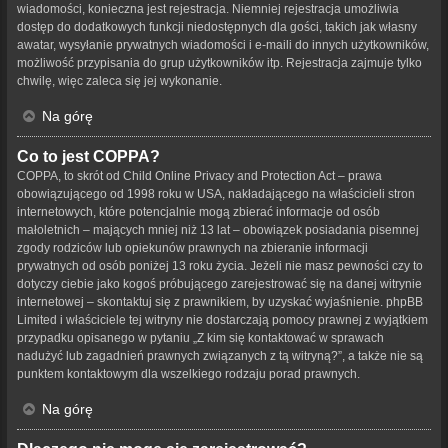
wiadomości, konieczna jest rejestracja. Niemniej rejestracja umożliwia
dostęp do dodatkowych funkcji niedostępnych dla gości, takich jak własny
awatar, wysyłanie prywatnych wiadomości i e-maili do innych użytkowników,
możliwość przypisania do grup użytkowników itp. Rejestracja zajmuje tylko
chwilę, więc zaleca się jej wykonanie.
Na górę
Co to jest COPPA?
COPPA, to skrót od Child Online Privacy and Protection Act – prawa
obowiązującego od 1998 roku w USA, nakładającego na właścicieli stron
internetowych, które potencjalnie mogą zbierać informacje od osób
małoletnich – mających mniej niż 13 lat – obowiązek posiadania pisemnej
zgody rodziców lub opiekunów prawnych na zbieranie informacji
prywatnych od osób poniżej 13 roku życia. Jeżeli nie masz pewności czy to
dotyczy ciebie jako kogoś próbującego zarejestrować się na danej witrynie
internetowej – skontaktuj się z prawnikiem, by uzyskać wyjaśnienie. phpBB
Limited i właściciele tej witryny nie dostarczają pomocy prawnej z wyjątkiem
przypadku opisanego w pytaniu „Z kim się kontaktować w sprawach
nadużyć lub zagadnień prawnych związanych z tą witryną?”, a także nie są
punktem kontaktowym dla wszelkiego rodzaju porad prawnych.
Na górę