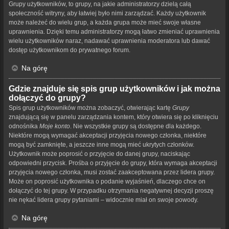
Grupy użytkowników, to grupy, na jakie administratorzy dzielą całą
społeczność witryny, aby łatwiej było nimi zarządzać. Każdy użytkownik
może należeć do wielu grup, a każda grupa może mieć swoje własne
uprawnienia. Dzięki temu administratorzy mogą łatwo zmieniać uprawnienia
wielu użytkowników naraz, nadawać uprawnienia moderatora lub dawać
dostęp użytkownikom do prywatnego forum.
Na górę
Gdzie znajduje się spis grup użytkowników i jak można
dołączyć do grupy?
Spis grup użytkowników można zobaczyć, otwierając kartę
Grupy
znajdującą się w panelu zarządzania kontem, który otwiera się po kliknięciu
odnośnika
Moje konto
. Nie wszystkie grupy są dostępne dla każdego.
Niektóre mogą wymagać akceptacji przyjęcia nowego członka, niektóre
mogą być zamknięte, a jeszcze inne mogą mieć ukrytych członków.
Użytkownik może poprosić o przyjęcie do danej grupy, naciskając
odpowiedni przycisk. Prośba o przyjęcie do grupy, która wymaga akceptacji
przyjęcia nowego członka, musi zostać zaakceptowana przez lidera grupy.
Może on poprosić użytkownika o podanie wyjaśnień, dlaczego chce on
dołączyć do tej grupy. W przypadku otrzymania negatywnej decyzji proszę
nie nękać lidera grupy pytaniami – widocznie miał on swoje powody.
Na górę