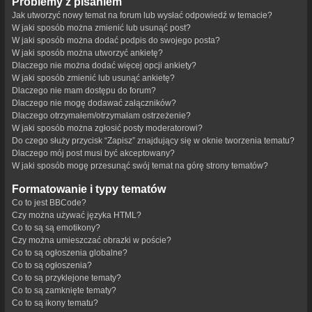
Problemy z pisaniem
Jak utworzyć nowy temat na forum lub wysłać odpowiedź w temacie?
W jaki sposób można zmienić lub usunąć post?
W jaki sposób można dodać podpis do swojego posta?
W jaki sposób można utworzyć ankietę?
Dlaczego nie można dodać więcej opcji ankiety?
W jaki sposób zmienić lub usunąć ankietę?
Dlaczego nie mam dostępu do forum?
Dlaczego nie mogę dodawać załączników?
Dlaczego otrzymałem/otrzymałam ostrzeżenie?
W jaki sposób można zgłosić posty moderatorowi?
Do czego służy przycisk “Zapisz” znajdujący się w oknie tworzenia tematu?
Dlaczego mój post musi być akceptowany?
W jaki sposób mogę przesunąć swój temat na górę strony tematów?
Formatowanie i typy tematów
Co to jest BBCode?
Czy można używać języka HTML?
Co to są są emotikony?
Czy można umieszczać obrazki w poście?
Co to są ogłoszenia globalne?
Co to są ogłoszenia?
Co to są przyklejone tematy?
Co to są zamknięte tematy?
Co to są ikony tematu?