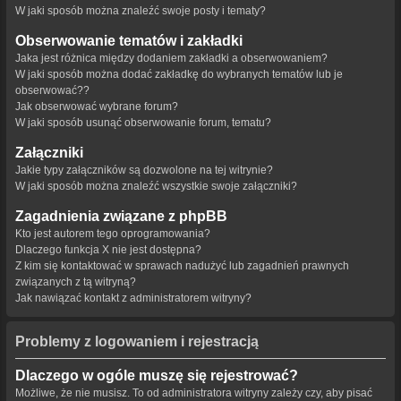
W jaki sposób można znaleźć swoje posty i tematy?
Obserwowanie tematów i zakładki
Jaka jest różnica między dodaniem zakładki a obserwowaniem?
W jaki sposób można dodać zakładkę do wybranych tematów lub je
obserwować??
Jak obserwować wybrane forum?
W jaki sposób usunąć obserwowanie forum, tematu?
Załączniki
Jakie typy załączników są dozwolone na tej witrynie?
W jaki sposób można znaleźć wszystkie swoje załączniki?
Zagadnienia związane z phpBB
Kto jest autorem tego oprogramowania?
Dlaczego funkcja X nie jest dostępna?
Z kim się kontaktować w sprawach nadużyć lub zagadnień prawnych
związanych z tą witryną?
Jak nawiązać kontakt z administratorem witryny?
Problemy z logowaniem i rejestracją
Dlaczego w ogóle muszę się rejestrować?
Możliwe, że nie musisz. To od administratora witryny zależy czy, aby pisać