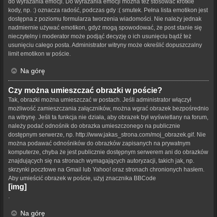
do wyrażania emocji. Do wyrażania emocji można też stosować krótkie
kody, np. :) oznacza radość, podczas gdy :( smutek. Pełna lista emotikon jest
dostępna z poziomu formularza tworzenia wiadomości. Nie należy jednak
nadmiernie używać emotikon, gdyż mogą spowodować, że post stanie się
nieczytelny i moderator może podjąć decyzję o ich usunięciu bądź też
usunięciu całego posta. Administrator witryny może określić dopuszczalny
limit emotikon w poście.
Na górę
Czy można umieszczać obrazki w poście?
Tak, obrazki można umieszczać w postach. Jeśli administrator włączył
możliwość zamieszczania załączników, można wgrać obrazek bezpośrednio
na witrynę. Jeśli ta funkcja nie działa, aby obrazek był wyświetlany na forum,
należy podać odnośnik do obrazka umieszczonego na publicznie
dostępnym serwerze, np. http://www.jakas_strona.com/moj_obrazek.gif. Nie
można podawać odnośników do obrazków zapisanych na prywatnym
komputerze, chyba że jest publicznie dostępnym serwerem ani do obrazków
znajdujących się na stronach wymagających autoryzacji, takich jak, np.
skrzynki pocztowe na Gmail lub Yahoo! oraz stronach chronionych hasłem.
Aby umieścić obrazek w poście, użyj znacznika BBCode
[img]
.
Na górę