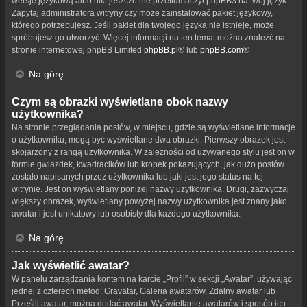
wersję językową albo nikt jeszcze nie przetłumaczył phpBB3 na twój język.
Zapytaj administratora witryny czy może zainstalować pakiet językowy,
którego potrzebujesz. Jeśli pakiet dla twojego języka nie istnieje, może
spróbujesz go utworzyć. Więcej informacji na ten temat można znaleźć na
stronie internetowej phpBB Limited
phpBB.pl
® lub
phpBB.com
®
Na górę
Czym są obrazki wyświetlane obok nazwy
użytkownika?
Na stronie przeglądania postów, w miejscu, gdzie są wyświetlane informacje
o użytkowniku, mogą być wyświetlane dwa obrazki. Pierwszy obrazek jest
skojarzony z rangą użytkownika. W zależności od używanego stylu jest on w
formie gwiazdek, kwadracików lub kropek pokazujących, jak dużo postów
zostało napisanych przez użytkownika lub jaki jest jego status na tej
witrynie. Jest on wyświetlany poniżej nazwy użytkownika. Drugi, zazwyczaj
większy obrazek, wyświetlany powyżej nazwy użytkownika jest znany jako
awatar i jest unikatowy lub osobisty dla każdego użytkownika.
Na górę
Jak wyświetlić awatar?
W panelu zarządzania kontem na karcie „Profil” w sekcji „Awatar”, używając
jednej z czterech metod: Gravatar, Galeria awatarów, Zdalny awatar lub
Prześlij awatar, można dodać awatar. Wyświetlanie awatarów i sposób ich