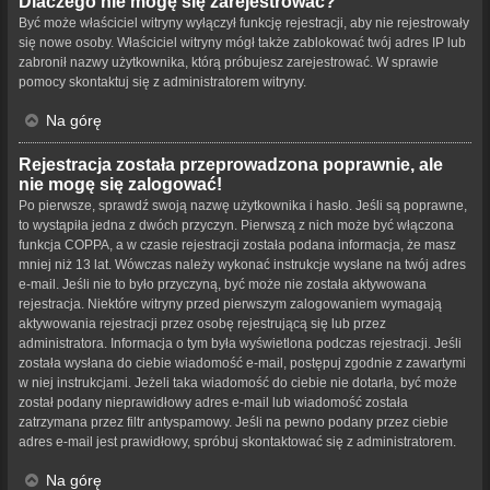
Dlaczego nie mogę się zarejestrować?
Być może właściciel witryny wyłączył funkcję rejestracji, aby nie rejestrowały
się nowe osoby. Właściciel witryny mógł także zablokować twój adres IP lub
zabronił nazwy użytkownika, którą próbujesz zarejestrować. W sprawie
pomocy skontaktuj się z administratorem witryny.
Na górę
Rejestracja została przeprowadzona poprawnie, ale
nie mogę się zalogować!
Po pierwsze, sprawdź swoją nazwę użytkownika i hasło. Jeśli są poprawne,
to wystąpiła jedna z dwóch przyczyn. Pierwszą z nich może być włączona
funkcja COPPA, a w czasie rejestracji została podana informacja, że masz
mniej niż 13 lat. Wówczas należy wykonać instrukcje wysłane na twój adres
e-mail. Jeśli nie to było przyczyną, być może nie została aktywowana
rejestracja. Niektóre witryny przed pierwszym zalogowaniem wymagają
aktywowania rejestracji przez osobę rejestrującą się lub przez
administratora. Informacja o tym była wyświetlona podczas rejestracji. Jeśli
została wysłana do ciebie wiadomość e-mail, postępuj zgodnie z zawartymi
w niej instrukcjami. Jeżeli taka wiadomość do ciebie nie dotarła, być może
został podany nieprawidłowy adres e-mail lub wiadomość została
zatrzymana przez filtr antyspamowy. Jeśli na pewno podany przez ciebie
adres e-mail jest prawidłowy, spróbuj skontaktować się z administratorem.
Na górę