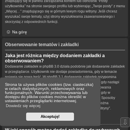
znajdujący się w panelu zarządzania kontem lub odnośnik “Posty
użytkownika” na stronie swojego profilu lub wybierając „Twoje posty” z menu
„Więcej…” znajdującego się w górnym lewym rogu witryny. Jeśli chcesz
wyszukać swoje tematy, użyj strony wyszukiwania zaawansowanego i
skorzystaj z odpowiednich funkcji.
Na górę
Obserwowanie tematów i zakładki
Jaka jest różnica między dodaniem zakładki a
obserwowaniem?
Dodawanie zakładek w phpBB 3.0 działa podobnie jak dodawanie zakładek
w przeglądarce. Użytkownik nie dostaje powiadomienia, gdy w temacie
pojawia się nowa treść. W phpBB 3.1 dodawanie zakładek przypomina
obserwowanie tematu. Użytkownik może być powiadamiany, gdy nastąpi
Strona ta używa plików cookies (tzw. ciasteczka)
aktualizacja tematu oznaczonego zakładką. Funkcja obserwowania
w celach statystycznych, reklamowych oraz
funkcjonalnych. Warunki przechowywania lub
powiadamia użytkownika – w wybrany przez niego sposób – gdy w
dostępu do plików cookies można określić w
obserwowanym temacie bądź forum pojawiła się nowa treść. Sposoby
ustawieniach przeglądarki internetowej.
powiadamiania dla zakładek i obserwowanych elementów można
Dowiedz się więcej
konfigurować w panelu użytkownika na karcie „Ustawienia witryny”.
Akceptuję!
Na górę
⇩