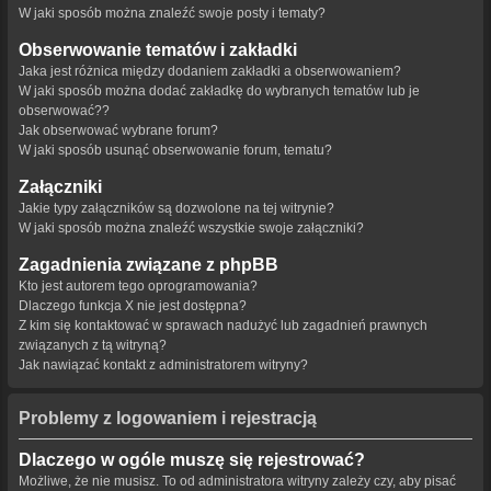
W jaki sposób można znaleźć swoje posty i tematy?
Obserwowanie tematów i zakładki
Jaka jest różnica między dodaniem zakładki a obserwowaniem?
W jaki sposób można dodać zakładkę do wybranych tematów lub je
obserwować??
Jak obserwować wybrane forum?
W jaki sposób usunąć obserwowanie forum, tematu?
Załączniki
Jakie typy załączników są dozwolone na tej witrynie?
W jaki sposób można znaleźć wszystkie swoje załączniki?
Zagadnienia związane z phpBB
Kto jest autorem tego oprogramowania?
Dlaczego funkcja X nie jest dostępna?
Z kim się kontaktować w sprawach nadużyć lub zagadnień prawnych
związanych z tą witryną?
Jak nawiązać kontakt z administratorem witryny?
Problemy z logowaniem i rejestracją
Dlaczego w ogóle muszę się rejestrować?
Możliwe, że nie musisz. To od administratora witryny zależy czy, aby pisać