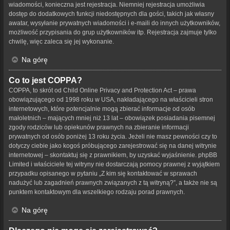
wiadomości, konieczna jest rejestracja. Niemniej rejestracja umożliwia
dostęp do dodatkowych funkcji niedostępnych dla gości, takich jak własny
awatar, wysyłanie prywatnych wiadomości i e-maili do innych użytkowników,
możliwość przypisania do grup użytkowników itp. Rejestracja zajmuje tylko
chwilę, więc zaleca się jej wykonanie.
Na górę
Co to jest COPPA?
COPPA, to skrót od Child Online Privacy and Protection Act – prawa
obowiązującego od 1998 roku w USA, nakładającego na właścicieli stron
internetowych, które potencjalnie mogą zbierać informacje od osób
małoletnich – mających mniej niż 13 lat – obowiązek posiadania pisemnej
zgody rodziców lub opiekunów prawnych na zbieranie informacji
prywatnych od osób poniżej 13 roku życia. Jeżeli nie masz pewności czy to
dotyczy ciebie jako kogoś próbującego zarejestrować się na danej witrynie
internetowej – skontaktuj się z prawnikiem, by uzyskać wyjaśnienie. phpBB
Limited i właściciele tej witryny nie dostarczają pomocy prawnej z wyjątkiem
przypadku opisanego w pytaniu „Z kim się kontaktować w sprawach
nadużyć lub zagadnień prawnych związanych z tą witryną?”, a także nie są
punktem kontaktowym dla wszelkiego rodzaju porad prawnych.
Na górę