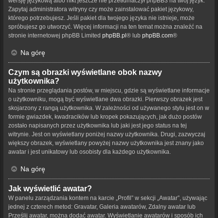
wersję językową albo nikt jeszcze nie przetłumaczył phpBB3 na twój język.
Zapytaj administratora witryny czy może zainstalować pakiet językowy,
którego potrzebujesz. Jeśli pakiet dla twojego języka nie istnieje, może
spróbujesz go utworzyć. Więcej informacji na ten temat można znaleźć na
stronie internetowej phpBB Limited
phpBB.pl
® lub
phpBB.com
®
Na górę
Czym są obrazki wyświetlane obok nazwy
użytkownika?
Na stronie przeglądania postów, w miejscu, gdzie są wyświetlane informacje
o użytkowniku, mogą być wyświetlane dwa obrazki. Pierwszy obrazek jest
skojarzony z rangą użytkownika. W zależności od używanego stylu jest on w
formie gwiazdek, kwadracików lub kropek pokazujących, jak dużo postów
zostało napisanych przez użytkownika lub jaki jest jego status na tej
witrynie. Jest on wyświetlany poniżej nazwy użytkownika. Drugi, zazwyczaj
większy obrazek, wyświetlany powyżej nazwy użytkownika jest znany jako
awatar i jest unikatowy lub osobisty dla każdego użytkownika.
Na górę
Jak wyświetlić awatar?
W panelu zarządzania kontem na karcie „Profil” w sekcji „Awatar”, używając
jednej z czterech metod: Gravatar, Galeria awatarów, Zdalny awatar lub
Prześlij awatar, można dodać awatar. Wyświetlanie awatarów i sposób ich