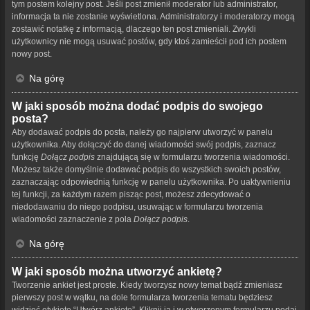
tym postem kolejny post. Jeśli post zmienił moderator lub administrator,
informacja ta nie zostanie wyświetlona. Administratorzy i moderatorzy mogą
zostawić notatkę z informacją, dlaczego ten post zmieniali. Zwykli
użytkownicy nie mogą usuwać postów, gdy ktoś zamieścił pod ich postem
nowy post.
Na górę
W jaki sposób można dodać podpis do swojego
posta?
Aby dodawać podpis do posta, należy go najpierw utworzyć w panelu
użytkownika. Aby dołączyć do danej wiadomości swój podpis, zaznacz
funkcję
Dołącz podpis
znajdującą się w formularzu tworzenia wiadomości.
Możesz także domyślnie dodawać podpis do wszystkich swoich postów,
zaznaczając odpowiednią funkcję w panelu użytkownika. Po uaktywnieniu
tej funkcji, za każdym razem pisząc post, możesz zdecydować o
niedodawaniu do niego podpisu, usuwając w formularzu tworzenia
wiadomości zaznaczenie z pola
Dołącz podpis
.
Na górę
W jaki sposób można utworzyć ankietę?
Tworzenie ankiet jest proste. Kiedy tworzysz nowy temat bądź zmieniasz
pierwszy post w wątku, na dole formularza tworzenia tematu będziesz
widzieć etykietę “Utwórz ankietę”. Kliknij ją i w otworzonym formularzu podaj