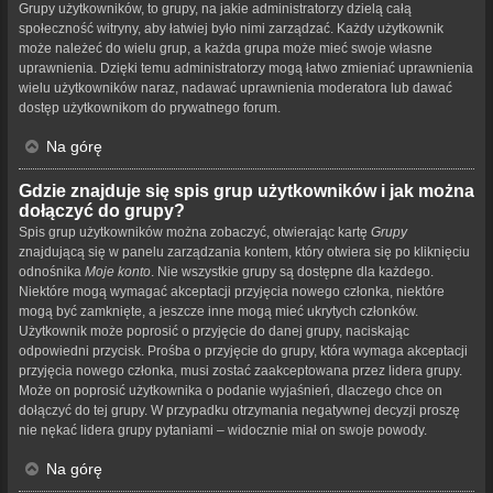
Grupy użytkowników, to grupy, na jakie administratorzy dzielą całą
społeczność witryny, aby łatwiej było nimi zarządzać. Każdy użytkownik
może należeć do wielu grup, a każda grupa może mieć swoje własne
uprawnienia. Dzięki temu administratorzy mogą łatwo zmieniać uprawnienia
wielu użytkowników naraz, nadawać uprawnienia moderatora lub dawać
dostęp użytkownikom do prywatnego forum.
Na górę
Gdzie znajduje się spis grup użytkowników i jak można
dołączyć do grupy?
Spis grup użytkowników można zobaczyć, otwierając kartę
Grupy
znajdującą się w panelu zarządzania kontem, który otwiera się po kliknięciu
odnośnika
Moje konto
. Nie wszystkie grupy są dostępne dla każdego.
Niektóre mogą wymagać akceptacji przyjęcia nowego członka, niektóre
mogą być zamknięte, a jeszcze inne mogą mieć ukrytych członków.
Użytkownik może poprosić o przyjęcie do danej grupy, naciskając
odpowiedni przycisk. Prośba o przyjęcie do grupy, która wymaga akceptacji
przyjęcia nowego członka, musi zostać zaakceptowana przez lidera grupy.
Może on poprosić użytkownika o podanie wyjaśnień, dlaczego chce on
dołączyć do tej grupy. W przypadku otrzymania negatywnej decyzji proszę
nie nękać lidera grupy pytaniami – widocznie miał on swoje powody.
Na górę