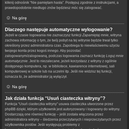
kliknij odnośnik “Nie pamiętam hasła”. Postępuj zgodnie z instrukcjami, a
prawdopodobnie niedługo znów będziesz móc się zalogować.
Na górę
Dlaczego następuje automatyczne wylogowanie?
Jeżeli w czasie logowania nie zaznaczysz funkcji
Zapamiętaj mnie
, witryna
zachowa informację o tym, że twój pobyt na tej witrynie będzie trwał tylko
określony przez administratora czas. Zapobiega to niewłaściwemu użyciu
twojego konta przez kogoś innego. Aby pozostać
zalogowanym/zalogowaną, podczas logowania zaznacz funkcję
Loguj mnie
automatycznie
. Jest to niezalecane, jeżeli korzystasz z witryny z ogólnie
dostępnego komputera, np. w bibliotece, kawiarence internetowej, sali
komputerowej w szkole lub na uczelni itp. Jeśli nie widzisz tej funkcji,
oznacza to, że administrator ją wyłączył.
Na górę
Jak działa funkcja “Usuń ciasteczka witryny”?
Funkcja “Usuń ciasteczka witryny” usuwa ciasteczka utworzone przez
phpBB dzięki, którym użytkownik jest autoryzowany i logowany do witryny.
Dostarczają one również funkcję – jeśli została włączona przez
administratora witryny – śledzenia przeczytanych i nieprzeczytanych przez
użytkownika postów. Jeśli występują problemy z