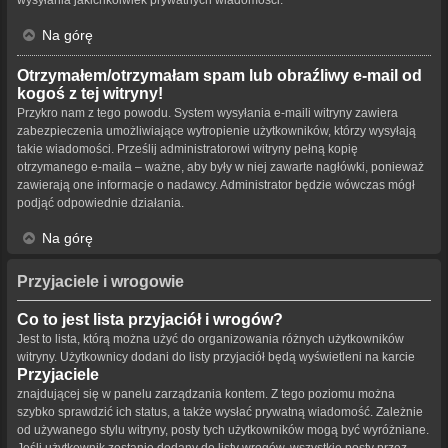
Na górę
Otrzymałem/otrzymałam spam lub obraźliwy e-mail od
kogoś z tej witryny!
Przykro nam z tego powodu. System wysyłania e-maili witryny zawiera
zabezpieczenia umożliwiające wytropienie użytkowników, którzy wysyłają
takie wiadomości. Prześlij administratorowi witryny pełną kopię
otrzymanego e-maila – ważne, aby były w niej zawarte nagłówki, ponieważ
zawierają one informacje o nadawcy. Administrator będzie wówczas mógł
podjąć odpowiednie działania.
Na górę
Przyjaciele i wrogowie
Co to jest lista przyjaciół i wrogów?
Jest to lista, którą można użyć do organizowania różnych użytkowników
witryny. Użytkownicy dodani do listy przyjaciół będą wyświetleni na karcie
Przyjaciele
znajdującej się w panelu zarządzania kontem. Z tego poziomu można
szybko sprawdzić ich status, a także wysłać prywatną wiadomość. Zależnie
od używanego stylu witryny, posty tych użytkowników mogą być wyróżniane.
Jeśli użytkownik zostanie dodany do listy wrogów, wszystkie posty przez