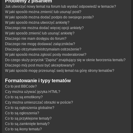
Problemy z pisaniem
Jak utworzyć nowy temat na forum lub wysłać odpowiedź w temacie?
W jaki sposób można zmienić lub usunąć post?
W jaki sposób można dodać podpis do swojego posta?
W jaki sposób można utworzyć ankietę?
Dlaczego nie można dodać więcej opcji ankiety?
W jaki sposób zmienić lub usunąć ankietę?
Dlaczego nie mam dostępu do forum?
Dlaczego nie mogę dodawać załączników?
Dlaczego otrzymałem/otrzymałam ostrzeżenie?
W jaki sposób można zgłosić posty moderatorowi?
Do czego służy przycisk “Zapisz” znajdujący się w oknie tworzenia tematu?
Dlaczego mój post musi być akceptowany?
W jaki sposób mogę przesunąć swój temat na górę strony tematów?
Formatowanie i typy tematów
Co to jest BBCode?
Czy można używać języka HTML?
Co to są są emotikony?
Czy można umieszczać obrazki w poście?
Co to są ogłoszenia globalne?
Co to są ogłoszenia?
Co to są przyklejone tematy?
Co to są zamknięte tematy?
Co to są ikony tematu?