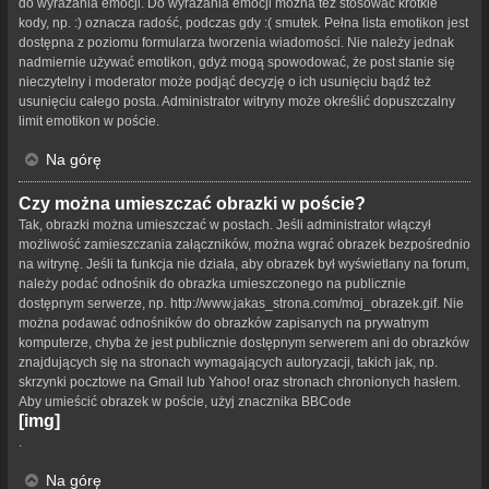
do wyrażania emocji. Do wyrażania emocji można też stosować krótkie
kody, np. :) oznacza radość, podczas gdy :( smutek. Pełna lista emotikon jest
dostępna z poziomu formularza tworzenia wiadomości. Nie należy jednak
nadmiernie używać emotikon, gdyż mogą spowodować, że post stanie się
nieczytelny i moderator może podjąć decyzję o ich usunięciu bądź też
usunięciu całego posta. Administrator witryny może określić dopuszczalny
limit emotikon w poście.
Na górę
Czy można umieszczać obrazki w poście?
Tak, obrazki można umieszczać w postach. Jeśli administrator włączył
możliwość zamieszczania załączników, można wgrać obrazek bezpośrednio
na witrynę. Jeśli ta funkcja nie działa, aby obrazek był wyświetlany na forum,
należy podać odnośnik do obrazka umieszczonego na publicznie
dostępnym serwerze, np. http://www.jakas_strona.com/moj_obrazek.gif. Nie
można podawać odnośników do obrazków zapisanych na prywatnym
komputerze, chyba że jest publicznie dostępnym serwerem ani do obrazków
znajdujących się na stronach wymagających autoryzacji, takich jak, np.
skrzynki pocztowe na Gmail lub Yahoo! oraz stronach chronionych hasłem.
Aby umieścić obrazek w poście, użyj znacznika BBCode
[img]
.
Na górę