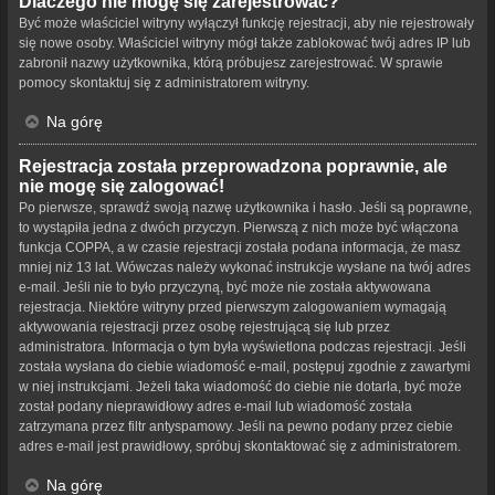
Dlaczego nie mogę się zarejestrować?
Być może właściciel witryny wyłączył funkcję rejestracji, aby nie rejestrowały
się nowe osoby. Właściciel witryny mógł także zablokować twój adres IP lub
zabronił nazwy użytkownika, którą próbujesz zarejestrować. W sprawie
pomocy skontaktuj się z administratorem witryny.
Na górę
Rejestracja została przeprowadzona poprawnie, ale
nie mogę się zalogować!
Po pierwsze, sprawdź swoją nazwę użytkownika i hasło. Jeśli są poprawne,
to wystąpiła jedna z dwóch przyczyn. Pierwszą z nich może być włączona
funkcja COPPA, a w czasie rejestracji została podana informacja, że masz
mniej niż 13 lat. Wówczas należy wykonać instrukcje wysłane na twój adres
e-mail. Jeśli nie to było przyczyną, być może nie została aktywowana
rejestracja. Niektóre witryny przed pierwszym zalogowaniem wymagają
aktywowania rejestracji przez osobę rejestrującą się lub przez
administratora. Informacja o tym była wyświetlona podczas rejestracji. Jeśli
została wysłana do ciebie wiadomość e-mail, postępuj zgodnie z zawartymi
w niej instrukcjami. Jeżeli taka wiadomość do ciebie nie dotarła, być może
został podany nieprawidłowy adres e-mail lub wiadomość została
zatrzymana przez filtr antyspamowy. Jeśli na pewno podany przez ciebie
adres e-mail jest prawidłowy, spróbuj skontaktować się z administratorem.
Na górę