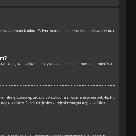
arządzania swoim kontem. W tym miejscu możesz dokonać zmian swoich
um?
ownika będzie wyświetlana tylko dla administratorów, moderatorów i
 zmień strefę czasową, tak aby była zgodna z twoim miejscem pobytu. Np.
h użytkowników. Jeżeli nie jesteś zarejestrowanym użytkownikiem –