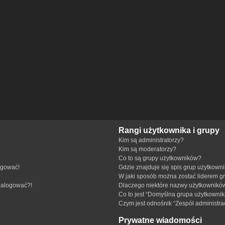
Rangi użytkownika i grupy
Kim są administratorzy?
Kim są moderatorzy?
Co to są grupy użytkowników?
ogować!
Gdzie znajduje się spis grup użytkown
W jaki sposób można zostać liderem g
 zalogować?!
Dlaczego niektóre nazwy użytkowników
Co to jest “Domyślna grupa użytkownik
Czym jest odnośnik “Zespół administra
Prywatne wiadomości