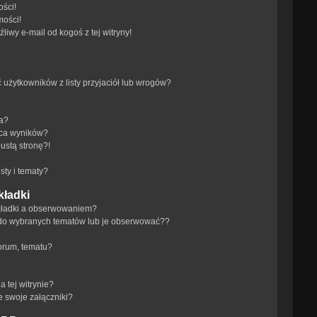
ści!
mości!
iwy e-mail od kogoś z tej witryny!
żytkowników z listy przyjaciół lub wrogów?
ra?
aca wyników?
ustą stronę?!
ty i tematy?
kładki
akładki a obserwowaniem?
do wybranych tematów lub je obserwować??
orum, tematu?
 tej witrynie?
e swoje załączniki?