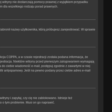
tej witryny nie dostarczają pomocy prawnej z wyjątkiem przypadku
ym dla wszelkiego rodzaju porad prawnych.
b zabronił nazwy użytkownika, którą próbujesz zarejestrować. W sprawie
cja COPPA, a w czasie rejestracji została podana informacja, że
 rejestracja. Niektóre witryny przed pierwszym zalogowaniem wymagają
ana do ciebie wiadomość e-mail, postępuj zgodnie z zawartymi w niej
iltr antyspamowy. Jeśli na pewno podany przez ciebie adres e-mail
ryny i zapytaj, czy cię nie zablokowano. Istnieje też
go o tym problemie. Musi on go naprawić.