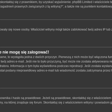
skontaktuj się z prawnikiem, by uzyskać wyjaśnienie. phpBB Limited i właściciele 
zagadnień prawnych związanych z tą witryną?”, a także nie są punktem kontaktow
strowały się nowe osoby. Właściciel witryny mógł także zablokować twój adres IP lu
e nie mogę się zalogować!
wne, to wystąpiła jedna z dwóch przyczyn. Pierwszą z nich może być włączona funk
twój adres e-mail. Jeśli nie to było przyczyną, być może nie została aktywowana
tratora. Informacja o tym była wyświetlona podczas rejestracji. Jeśli została wysł
został podany nieprawidłowy adres e-mail lub wiadomość została zatrzymana przez f
ika i hasło są prawidłowe. Jeżeli są prawidłowe, skontaktuj się z właścicielem wit
 na której znajduje się forum. Skontaktuj się z właścicielem witryny i powiadom 