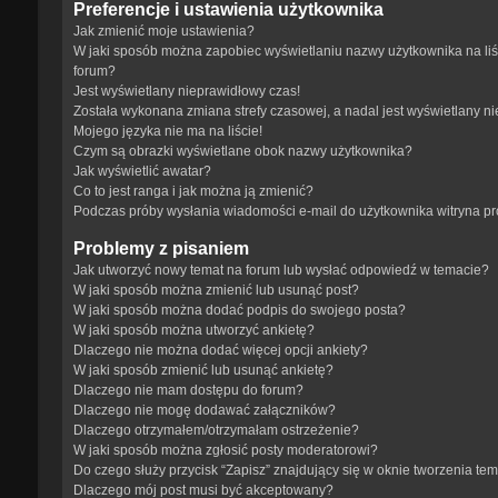
Preferencje i ustawienia użytkownika
Jak zmienić moje ustawienia?
W jaki sposób można zapobiec wyświetlaniu nazwy użytkownika na li
forum?
Jest wyświetlany nieprawidłowy czas!
Została wykonana zmiana strefy czasowej, a nadal jest wyświetlany n
Mojego języka nie ma na liście!
Czym są obrazki wyświetlane obok nazwy użytkownika?
Jak wyświetlić awatar?
Co to jest ranga i jak można ją zmienić?
Podczas próby wysłania wiadomości e-mail do użytkownika witryna p
Problemy z pisaniem
Jak utworzyć nowy temat na forum lub wysłać odpowiedź w temacie?
W jaki sposób można zmienić lub usunąć post?
W jaki sposób można dodać podpis do swojego posta?
W jaki sposób można utworzyć ankietę?
Dlaczego nie można dodać więcej opcji ankiety?
W jaki sposób zmienić lub usunąć ankietę?
Dlaczego nie mam dostępu do forum?
Dlaczego nie mogę dodawać załączników?
Dlaczego otrzymałem/otrzymałam ostrzeżenie?
W jaki sposób można zgłosić posty moderatorowi?
Do czego służy przycisk “Zapisz” znajdujący się w oknie tworzenia te
Dlaczego mój post musi być akceptowany?