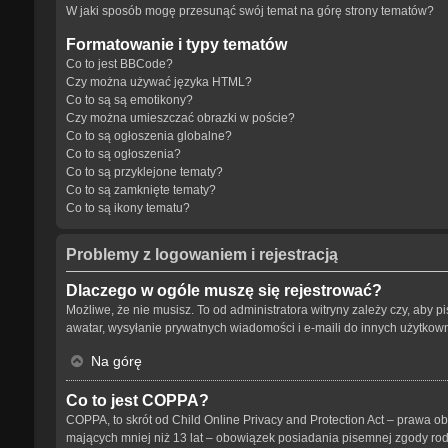
W jaki sposób mogę przesunąć swój temat na górę strony tematów?
Formatowanie i typy tematów
Co to jest BBCode?
Czy można używać języka HTML?
Co to są są emotikony?
Czy można umieszczać obrazki w poście?
Co to są ogłoszenia globalne?
Co to są ogłoszenia?
Co to są przyklejone tematy?
Co to są zamknięte tematy?
Co to są ikony tematu?
Problemy z logowaniem i rejestracją
Dlaczego w ogóle muszę się rejestrować?
Możliwe, że nie musisz. To od administratora witryny zależy czy, aby p
awatar, wysyłanie prywatnych wiadomości i e-maili do innych użytkowni
Na górę
Co to jest COPPA?
COPPA, to skrót od Child Online Privacy and Protection Act – prawa o
mających mniej niż 13 lat – obowiązek posiadania pisemnej zgody rodz