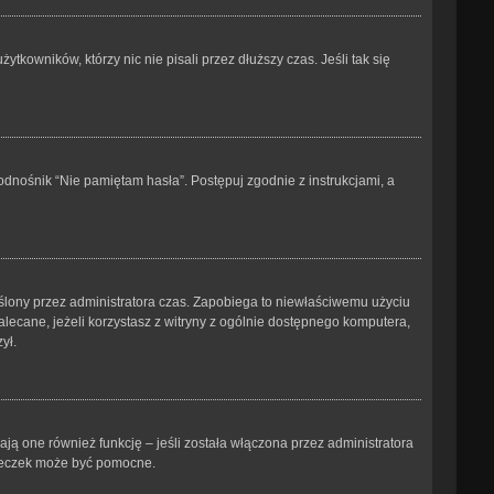
kowników, którzy nic nie pisali przez dłuższy czas. Jeśli tak się
dnośnik “Nie pamiętam hasła”. Postępuj zgodnie z instrukcjami, a
kreślony przez administratora czas. Zapobiega to niewłaściwemu użyciu
ezalecane, jeżeli korzystasz z witryny z ogólnie dostępnego komputera,
ył.
ją one również funkcję – jeśli została włączona przez administratora
steczek może być pomocne.