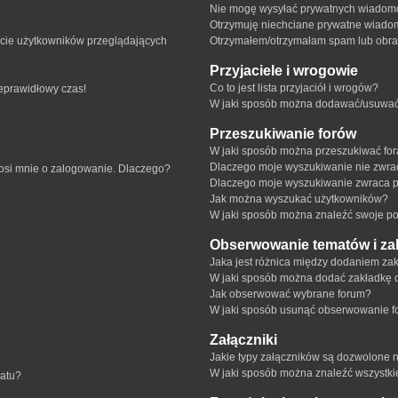
Nie mogę wysyłać prywatnych wiadomo
Otrzymuję niechciane prywatne wiado
ście użytkowników przeglądających
Otrzymałem/otrzymałam spam lub obraźl
Przyjaciele i wrogowie
Co to jest lista przyjaciół i wrogów?
ieprawidłowy czas!
W jaki sposób można dodawać/usuwać u
Przeszukiwanie forów
W jaki sposób można przeszukiwać fo
Dlaczego moje wyszukiwanie nie zwr
rosi mnie o zalogowanie. Dlaczego?
Dlaczego moje wyszukiwanie zwraca p
Jak można wyszukać użytkowników?
W jaki sposób można znaleźć swoje pos
Obserwowanie tematów i za
Jaka jest różnica między dodaniem z
W jaki sposób można dodać zakładkę 
Jak obserwować wybrane forum?
W jaki sposób usunąć obserwowanie f
Załączniki
Jakie typy załączników są dozwolone na
W jaki sposób można znaleźć wszystki
matu?