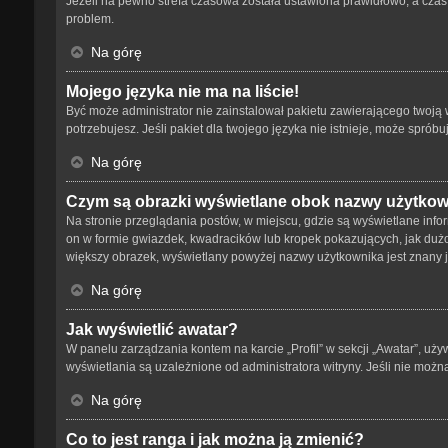
Jeżeli na pewno strefa czasowa została ustawiona prawidłowo, a czas 
problem.
Na górę
Mojego języka nie ma na liście!
Być może administrator nie zainstalował pakietu zawierającego twoją w
potrzebujesz. Jeśli pakiet dla twojego języka nie istnieje, może spró
Na górę
Czym są obrazki wyświetlane obok nazwy użytko
Na stronie przeglądania postów, w miejscu, gdzie są wyświetlane info
on w formie gwiazdek, kwadracików lub kropek pokazujących, jak dużo p
większy obrazek, wyświetlany powyżej nazwy użytkownika jest znany ja
Na górę
Jak wyświetlić awatar?
W panelu zarządzania kontem na karcie „Profil” w sekcji „Awatar”, uży
wyświetlania są uzależnione od administratora witryny. Jeśli nie możn
Na górę
Co to jest ranga i jak można ją zmienić?