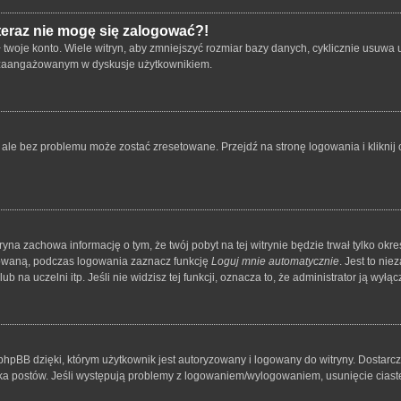
 teraz nie mogę się zalogować?!
oje konto. Wiele witryn, aby zmniejszyć rozmiar bazy danych, cyklicznie usuwa użyt
 i zaangażowanym w dyskusje użytkownikiem.
le bez problemu może zostać zresetowane. Przejdź na stronę logowania i kliknij o
tryna zachowa informację o tym, że twój pobyt na tej witrynie będzie trwał tylko o
owaną, podczas logowania zaznacz funkcję
Loguj mnie automatycznie
. Jest to ni
 na uczelni itp. Jeśli nie widzisz tej funkcji, oznacza to, że administrator ją wyłącz
hpBB dzięki, którym użytkownik jest autoryzowany i logowany do witryny. Dostarcza
nika postów. Jeśli występują problemy z logowaniem/wylogowaniem, usunięcie cia