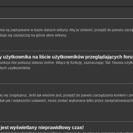
ienia są zapisywane w bazie danych witryny. Aby je zmienić, przejdź do panelu z
duje się zazwyczaj na górze stron witryny.
 użytkownika na liście użytkowników przeglądających for
funkcja
Nie pokazuj statusu online
. Włącz tę funkcję, zaznaczając
Tak
. Nazwa użytk
ytych użytkowników.
órej się znajdujesz. Jeśli tak właśnie jest, przejdź do panelu zarządzania kontem i
 tak jak i większości ustawień, może zostać wykonana tylko przez zarejestrowanyc
 jest wyświetlany nieprawidłowy czas!