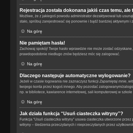
Rejestracja została dokonana jakiś czas temu, ale
Możliwe, że z jakiegoś powodu administrator dezaktywował lub usunął tw
stało, spróbuj zarejestrować się ponownie i bądź bardziej aktywnym
Na górę
Nie pamiętam hasła!
Zachowaj spokój! Twoje hasło wprawdzie nie może zostać odzyskane, a
prawdopodobnie niedługo znów będziesz móc się zalogować.
Na górę
Dlaczego następuje automatyczne wylogowanie?
Jeżeli w czasie logowania nie zaznaczysz funkcji
Zapamiętaj mnie
, wi
twojego konta przez kogoś innego. Aby pozostać zalogowanym/zalog
np. w bibliotece, kawiarence internetowej, sali komputerowej w szkole lub
Na górę
Jak działa funkcja “Usuń ciasteczka witryny”?
Funkcja “Usuń ciasteczka witryny” usuwa ciasteczka utworzone przez p
witryny – śledzenia przeczytanych i nieprzeczytanych przez użytkow