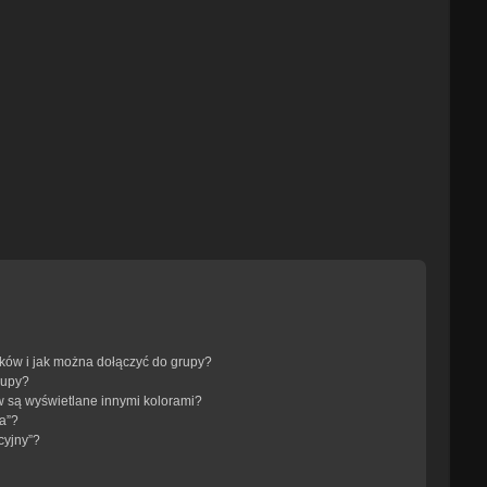
ików i jak można dołączyć do grupy?
rupy?
 są wyświetlane innymi kolorami?
a”?
cyjny”?