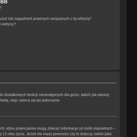
pBB
a?
użyć lub zagadnień prawnych związanych z tą witryną?
m witryny?
 do dodatkowych funkcji niedostępnych dla gości, takich jak własny
wilę, więc zaleca się jej wykonanie.
ch, które potencjalnie mogą zbierać informacje od osób małoletnich –
3 roku życia. Jeżeli nie masz pewności czy to dotyczy ciebie jako