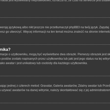
nadal jest wyświetlany nieprawidłowo, oznacza to, że czas na serwerze jest ustawi
ersję językową albo nikt jeszcze nie przetłumaczył phpBB3 na twój język. Zapytaj 
bujesz go utworzyć. Więcej informacji na ten temat można znaleźć na stronie intern
wnika?
rmacje o użytkowniku, mogą być wyświetlane dwa obrazki. Pierwszy obrazek jest s
ostów zostało napisanych przez użytkownika lub jaki jest jego status na tej witry
ko awatar i jest unikatowy lub osobisty dla każdego użytkownika.
wając jednej z czterech metod: Gravatar, Galeria awatarów, Zdalny awatar lub Prze
a używać awatarów na danej witrynie, należy skontaktować się z jej administratore