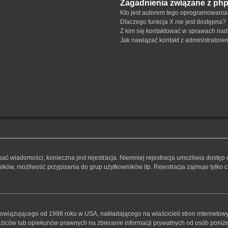
Zagadnienia związane z ph
Kto jest autorem tego oprogramowani
Dlaczego funkcja X nie jest dostępna?
Z kim się kontaktować w sprawach nad
Jak nawiązać kontakt z administratore
isać wiadomości, konieczna jest rejestracja. Niemniej rejestracja umożliwia dostęp
ków, możliwość przypisania do grup użytkowników itp. Rejestracja zajmuje tylko ch
bowiązującego od 1998 roku w USA, nakładającego na właścicieli stron internetowy
iców lub opiekunów prawnych na zbieranie informacji prywatnych od osób poniżej 1