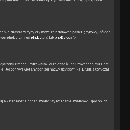
ony nieprawidłowo. Poinformuj o tym administratora, by naprawił
administratora witryny czy może zainstalować pakiet językowy, którego
etowej phpBB Limited
phpBB.pl
® lub
phpBB.com
®
kojarzony z rangą użytkownika. W zależności od używanego stylu jest
nie. Jest on wyświetlany poniżej nazwy użytkownika. Drugi, zazwyczaj
ślij awatar, można dodać awatar. Wyświetlanie awatarów i sposób ich
m.