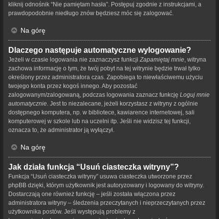
kliknij odnośnik “Nie pamiętam hasła”. Postępuj zgodnie z instrukcjami, a
prawdopodobnie niedługo znów będziesz móc się zalogować.
Na górę
Dlaczego następuje automatyczne wylogowanie?
Jeżeli w czasie logowania nie zaznaczysz funkcji
Zapamiętaj mnie
, witryna
zachowa informację o tym, że twój pobyt na tej witrynie będzie trwał tylko
określony przez administratora czas. Zapobiega to niewłaściwemu użyciu
twojego konta przez kogoś innego. Aby pozostać
zalogowanym/zalogowaną, podczas logowania zaznacz funkcję
Loguj mnie
automatycznie
. Jest to niezalecane, jeżeli korzystasz z witryny z ogólnie
dostępnego komputera, np. w bibliotece, kawiarence internetowej, sali
komputerowej w szkole lub na uczelni itp. Jeśli nie widzisz tej funkcji,
oznacza to, że administrator ją wyłączył.
Na górę
Jak działa funkcja “Usuń ciasteczka witryny”?
Funkcja “Usuń ciasteczka witryny” usuwa ciasteczka utworzone przez
phpBB dzięki, którym użytkownik jest autoryzowany i logowany do witryny.
Dostarczają one również funkcję – jeśli została włączona przez
administratora witryny – śledzenia przeczytanych i nieprzeczytanych przez
użytkownika postów. Jeśli występują problemy z