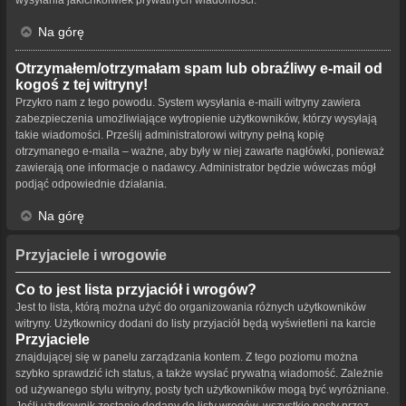
Na górę
Otrzymałem/otrzymałam spam lub obraźliwy e-mail od
kogoś z tej witryny!
Przykro nam z tego powodu. System wysyłania e-maili witryny zawiera
zabezpieczenia umożliwiające wytropienie użytkowników, którzy wysyłają
takie wiadomości. Prześlij administratorowi witryny pełną kopię
otrzymanego e-maila – ważne, aby były w niej zawarte nagłówki, ponieważ
zawierają one informacje o nadawcy. Administrator będzie wówczas mógł
podjąć odpowiednie działania.
Na górę
Przyjaciele i wrogowie
Co to jest lista przyjaciół i wrogów?
Jest to lista, którą można użyć do organizowania różnych użytkowników
witryny. Użytkownicy dodani do listy przyjaciół będą wyświetleni na karcie
Przyjaciele
znajdującej się w panelu zarządzania kontem. Z tego poziomu można
szybko sprawdzić ich status, a także wysłać prywatną wiadomość. Zależnie
od używanego stylu witryny, posty tych użytkowników mogą być wyróżniane.
Jeśli użytkownik zostanie dodany do listy wrogów, wszystkie posty przez