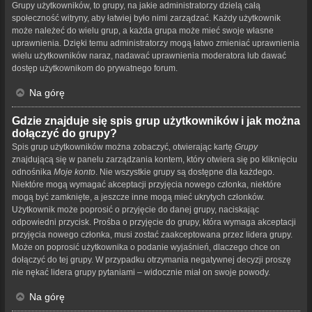
Grupy użytkowników, to grupy, na jakie administratorzy dzielą całą
społeczność witryny, aby łatwiej było nimi zarządzać. Każdy użytkownik
może należeć do wielu grup, a każda grupa może mieć swoje własne
uprawnienia. Dzięki temu administratorzy mogą łatwo zmieniać uprawnienia
wielu użytkowników naraz, nadawać uprawnienia moderatora lub dawać
dostęp użytkownikom do prywatnego forum.
Na górę
Gdzie znajduje się spis grup użytkowników i jak można
dołączyć do grupy?
Spis grup użytkowników można zobaczyć, otwierając kartę
Grupy
znajdującą się w panelu zarządzania kontem, który otwiera się po kliknięciu
odnośnika
Moje konto
. Nie wszystkie grupy są dostępne dla każdego.
Niektóre mogą wymagać akceptacji przyjęcia nowego członka, niektóre
mogą być zamknięte, a jeszcze inne mogą mieć ukrytych członków.
Użytkownik może poprosić o przyjęcie do danej grupy, naciskając
odpowiedni przycisk. Prośba o przyjęcie do grupy, która wymaga akceptacji
przyjęcia nowego członka, musi zostać zaakceptowana przez lidera grupy.
Może on poprosić użytkownika o podanie wyjaśnień, dlaczego chce on
dołączyć do tej grupy. W przypadku otrzymania negatywnej decyzji proszę
nie nękać lidera grupy pytaniami – widocznie miał on swoje powody.
Na górę