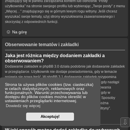
znajdujący się w panelu zarządzania kontem lub odnośnik “Posty
użytkownika” na stronie swojego profilu lub wybierając „Twoje posty” z menu
„Więcej…” znajdującego się w górnym lewym rogu witryny. Jeśli chcesz
wyszukać swoje tematy, użyj strony wyszukiwania zaawansowanego i
skorzystaj z odpowiednich funkcji.
Na górę
Obserwowanie tematów i zakładki
Jaka jest różnica między dodaniem zakładki a
obserwowaniem?
Dodawanie zakładek w phpBB 3.0 działa podobnie jak dodawanie zakładek
w przeglądarce. Użytkownik nie dostaje powiadomienia, gdy w temacie
pojawia się nowa treść. W phpBB 3.1 dodawanie zakładek przypomina
obserwowanie tematu. Użytkownik może być powiadamiany, gdy nastąpi
Strona ta używa plików cookies (tzw. ciasteczka)
aktualizacja tematu oznaczonego zakładką. Funkcja obserwowania
w celach statystycznych, reklamowych oraz
funkcjonalnych. Warunki przechowywania lub
powiadamia użytkownika – w wybrany przez niego sposób – gdy w
dostępu do plików cookies można określić w
obserwowanym temacie bądź forum pojawiła się nowa treść. Sposoby
ustawieniach przeglądarki internetowej.
powiadamiania dla zakładek i obserwowanych elementów można
Dowiedz się więcej
konfigurować w panelu użytkownika na karcie „Ustawienia witryny”.
Akceptuję!
Na górę
⇩