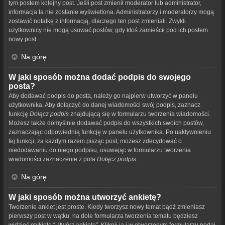
tym postem kolejny post. Jeśli post zmienił moderator lub administrator,
informacja ta nie zostanie wyświetlona. Administratorzy i moderatorzy mogą
zostawić notatkę z informacją, dlaczego ten post zmieniali. Zwykli
użytkownicy nie mogą usuwać postów, gdy ktoś zamieścił pod ich postem
nowy post.
Na górę
W jaki sposób można dodać podpis do swojego
posta?
Aby dodawać podpis do posta, należy go najpierw utworzyć w panelu
użytkownika. Aby dołączyć do danej wiadomości swój podpis, zaznacz
funkcję
Dołącz podpis
znajdującą się w formularzu tworzenia wiadomości.
Możesz także domyślnie dodawać podpis do wszystkich swoich postów,
zaznaczając odpowiednią funkcję w panelu użytkownika. Po uaktywnieniu
tej funkcji, za każdym razem pisząc post, możesz zdecydować o
niedodawaniu do niego podpisu, usuwając w formularzu tworzenia
wiadomości zaznaczenie z pola
Dołącz podpis
.
Na górę
W jaki sposób można utworzyć ankietę?
Tworzenie ankiet jest proste. Kiedy tworzysz nowy temat bądź zmieniasz
pierwszy post w wątku, na dole formularza tworzenia tematu będziesz
widzieć etykietę “Utwórz ankietę”. Kliknij ją i w otworzonym formularzu podaj