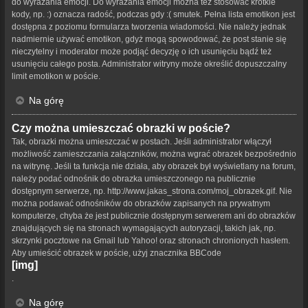
do wyrażania emocji. Do wyrażania emocji można też stosować krótkie
kody, np. :) oznacza radość, podczas gdy :( smutek. Pełna lista emotikon jest
dostępna z poziomu formularza tworzenia wiadomości. Nie należy jednak
nadmiernie używać emotikon, gdyż mogą spowodować, że post stanie się
nieczytelny i moderator może podjąć decyzję o ich usunięciu bądź też
usunięciu całego posta. Administrator witryny może określić dopuszczalny
limit emotikon w poście.
Na górę
Czy można umieszczać obrazki w poście?
Tak, obrazki można umieszczać w postach. Jeśli administrator włączył
możliwość zamieszczania załączników, można wgrać obrazek bezpośrednio
na witrynę. Jeśli ta funkcja nie działa, aby obrazek był wyświetlany na forum,
należy podać odnośnik do obrazka umieszczonego na publicznie
dostępnym serwerze, np. http://www.jakas_strona.com/moj_obrazek.gif. Nie
można podawać odnośników do obrazków zapisanych na prywatnym
komputerze, chyba że jest publicznie dostępnym serwerem ani do obrazków
znajdujących się na stronach wymagających autoryzacji, takich jak, np.
skrzynki pocztowe na Gmail lub Yahoo! oraz stronach chronionych hasłem.
Aby umieścić obrazek w poście, użyj znacznika BBCode
[img]
.
Na górę