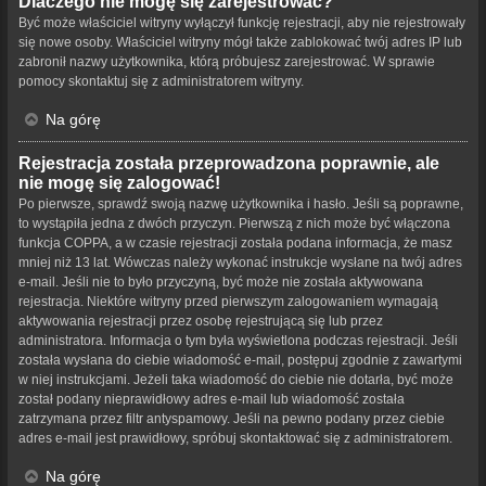
Dlaczego nie mogę się zarejestrować?
Być może właściciel witryny wyłączył funkcję rejestracji, aby nie rejestrowały
się nowe osoby. Właściciel witryny mógł także zablokować twój adres IP lub
zabronił nazwy użytkownika, którą próbujesz zarejestrować. W sprawie
pomocy skontaktuj się z administratorem witryny.
Na górę
Rejestracja została przeprowadzona poprawnie, ale
nie mogę się zalogować!
Po pierwsze, sprawdź swoją nazwę użytkownika i hasło. Jeśli są poprawne,
to wystąpiła jedna z dwóch przyczyn. Pierwszą z nich może być włączona
funkcja COPPA, a w czasie rejestracji została podana informacja, że masz
mniej niż 13 lat. Wówczas należy wykonać instrukcje wysłane na twój adres
e-mail. Jeśli nie to było przyczyną, być może nie została aktywowana
rejestracja. Niektóre witryny przed pierwszym zalogowaniem wymagają
aktywowania rejestracji przez osobę rejestrującą się lub przez
administratora. Informacja o tym była wyświetlona podczas rejestracji. Jeśli
została wysłana do ciebie wiadomość e-mail, postępuj zgodnie z zawartymi
w niej instrukcjami. Jeżeli taka wiadomość do ciebie nie dotarła, być może
został podany nieprawidłowy adres e-mail lub wiadomość została
zatrzymana przez filtr antyspamowy. Jeśli na pewno podany przez ciebie
adres e-mail jest prawidłowy, spróbuj skontaktować się z administratorem.
Na górę