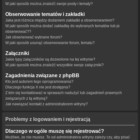
W jaki sposób można znaleźć swoje posty i tematy?
Obserwowanie tematów i zakładki
Jaka jest różnica między dodaniem zakładki a obserwowaniem?
W jaki sposób można dodać zakładkę do wybranych tematów lub je
obserwować??
Jak obserwować wybrane forum?
W jaki sposób usunąć obserwowanie forum, tematu?
Załączniki
Jakie typy załączników są dozwolone na tej witrynie?
W jaki sposób można znaleźć wszystkie swoje załączniki?
Zagadnienia związane z phpBB
Kto jest autorem tego oprogramowania?
Dlaczego funkcja X nie jest dostępna?
Z kim się kontaktować w sprawach nadużyć lub zagadnień prawnych
związanych z tą witryną?
Jak nawiązać kontakt z administratorem witryny?
Problemy z logowaniem i rejestracją
Dlaczego w ogóle muszę się rejestrować?
Możliwe, że nie musisz. To od administratora witryny zależy czy, aby pisać