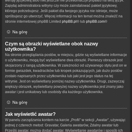
wersję językową albo nikt jeszcze nie przetłumaczył phpBB3 na twój język.
Zapytaj administratora witryny czy może zainstalować pakiet językowy,
którego potrzebujesz. Jeśli pakiet dla twojego języka nie istnieje, może
spróbujesz go utworzyć. Więcej informacji na ten temat można znaleźć na
stronie internetowej phpBB Limited
phpBB.pl
® lub
phpBB.com
®
Na górę
Czym są obrazki wyświetlane obok nazwy
użytkownika?
Na stronie przeglądania postów, w miejscu, gdzie są wyświetlane informacje
o użytkowniku, mogą być wyświetlane dwa obrazki. Pierwszy obrazek jest
skojarzony z rangą użytkownika. W zależności od używanego stylu jest on w
formie gwiazdek, kwadracików lub kropek pokazujących, jak dużo postów
zostało napisanych przez użytkownika lub jaki jest jego status na tej
witrynie. Jest on wyświetlany poniżej nazwy użytkownika. Drugi, zazwyczaj
większy obrazek, wyświetlany powyżej nazwy użytkownika jest znany jako
awatar i jest unikatowy lub osobisty dla każdego użytkownika.
Na górę
Jak wyświetlić awatar?
W panelu zarządzania kontem na karcie „Profil” w sekcji „Awatar”, używając
jednej z czterech metod: Gravatar, Galeria awatarów, Zdalny awatar lub
Prześlij awatar, można dodać awatar. Wyświetlanie awatarów i sposób ich