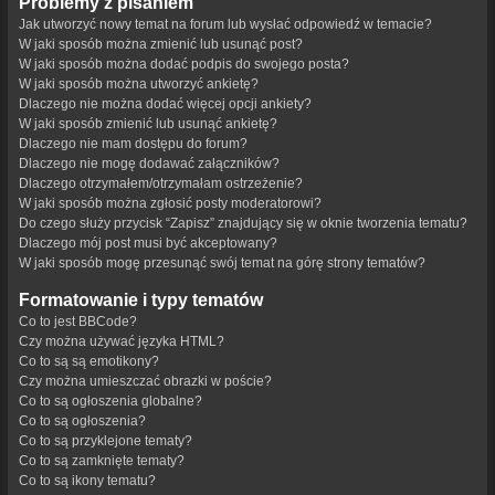
Problemy z pisaniem
Jak utworzyć nowy temat na forum lub wysłać odpowiedź w temacie?
W jaki sposób można zmienić lub usunąć post?
W jaki sposób można dodać podpis do swojego posta?
W jaki sposób można utworzyć ankietę?
Dlaczego nie można dodać więcej opcji ankiety?
W jaki sposób zmienić lub usunąć ankietę?
Dlaczego nie mam dostępu do forum?
Dlaczego nie mogę dodawać załączników?
Dlaczego otrzymałem/otrzymałam ostrzeżenie?
W jaki sposób można zgłosić posty moderatorowi?
Do czego służy przycisk “Zapisz” znajdujący się w oknie tworzenia tematu?
Dlaczego mój post musi być akceptowany?
W jaki sposób mogę przesunąć swój temat na górę strony tematów?
Formatowanie i typy tematów
Co to jest BBCode?
Czy można używać języka HTML?
Co to są są emotikony?
Czy można umieszczać obrazki w poście?
Co to są ogłoszenia globalne?
Co to są ogłoszenia?
Co to są przyklejone tematy?
Co to są zamknięte tematy?
Co to są ikony tematu?