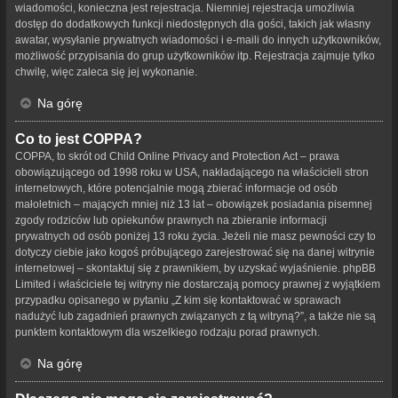
wiadomości, konieczna jest rejestracja. Niemniej rejestracja umożliwia
dostęp do dodatkowych funkcji niedostępnych dla gości, takich jak własny
awatar, wysyłanie prywatnych wiadomości i e-maili do innych użytkowników,
możliwość przypisania do grup użytkowników itp. Rejestracja zajmuje tylko
chwilę, więc zaleca się jej wykonanie.
Na górę
Co to jest COPPA?
COPPA, to skrót od Child Online Privacy and Protection Act – prawa
obowiązującego od 1998 roku w USA, nakładającego na właścicieli stron
internetowych, które potencjalnie mogą zbierać informacje od osób
małoletnich – mających mniej niż 13 lat – obowiązek posiadania pisemnej
zgody rodziców lub opiekunów prawnych na zbieranie informacji
prywatnych od osób poniżej 13 roku życia. Jeżeli nie masz pewności czy to
dotyczy ciebie jako kogoś próbującego zarejestrować się na danej witrynie
internetowej – skontaktuj się z prawnikiem, by uzyskać wyjaśnienie. phpBB
Limited i właściciele tej witryny nie dostarczają pomocy prawnej z wyjątkiem
przypadku opisanego w pytaniu „Z kim się kontaktować w sprawach
nadużyć lub zagadnień prawnych związanych z tą witryną?”, a także nie są
punktem kontaktowym dla wszelkiego rodzaju porad prawnych.
Na górę