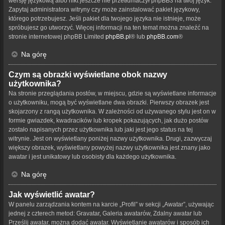
wersję językową albo nikt jeszcze nie przetłumaczył phpBB3 na twój język.
Zapytaj administratora witryny czy może zainstalować pakiet językowy,
którego potrzebujesz. Jeśli pakiet dla twojego języka nie istnieje, może
spróbujesz go utworzyć. Więcej informacji na ten temat można znaleźć na
stronie internetowej phpBB Limited
phpBB.pl
® lub
phpBB.com
®
Na górę
Czym są obrazki wyświetlane obok nazwy
użytkownika?
Na stronie przeglądania postów, w miejscu, gdzie są wyświetlane informacje
o użytkowniku, mogą być wyświetlane dwa obrazki. Pierwszy obrazek jest
skojarzony z rangą użytkownika. W zależności od używanego stylu jest on w
formie gwiazdek, kwadracików lub kropek pokazujących, jak dużo postów
zostało napisanych przez użytkownika lub jaki jest jego status na tej
witrynie. Jest on wyświetlany poniżej nazwy użytkownika. Drugi, zazwyczaj
większy obrazek, wyświetlany powyżej nazwy użytkownika jest znany jako
awatar i jest unikatowy lub osobisty dla każdego użytkownika.
Na górę
Jak wyświetlić awatar?
W panelu zarządzania kontem na karcie „Profil” w sekcji „Awatar”, używając
jednej z czterech metod: Gravatar, Galeria awatarów, Zdalny awatar lub
Prześlij awatar, można dodać awatar. Wyświetlanie awatarów i sposób ich