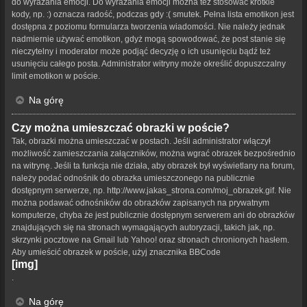
do wyrażania emocji. Do wyrażania emocji można też stosować krótkie
kody, np. :) oznacza radość, podczas gdy :( smutek. Pełna lista emotikon jest
dostępna z poziomu formularza tworzenia wiadomości. Nie należy jednak
nadmiernie używać emotikon, gdyż mogą spowodować, że post stanie się
nieczytelny i moderator może podjąć decyzję o ich usunięciu bądź też
usunięciu całego posta. Administrator witryny może określić dopuszczalny
limit emotikon w poście.
Na górę
Czy można umieszczać obrazki w poście?
Tak, obrazki można umieszczać w postach. Jeśli administrator włączył
możliwość zamieszczania załączników, można wgrać obrazek bezpośrednio
na witrynę. Jeśli ta funkcja nie działa, aby obrazek był wyświetlany na forum,
należy podać odnośnik do obrazka umieszczonego na publicznie
dostępnym serwerze, np. http://www.jakas_strona.com/moj_obrazek.gif. Nie
można podawać odnośników do obrazków zapisanych na prywatnym
komputerze, chyba że jest publicznie dostępnym serwerem ani do obrazków
znajdujących się na stronach wymagających autoryzacji, takich jak, np.
skrzynki pocztowe na Gmail lub Yahoo! oraz stronach chronionych hasłem.
Aby umieścić obrazek w poście, użyj znacznika BBCode
[img]
.
Na górę