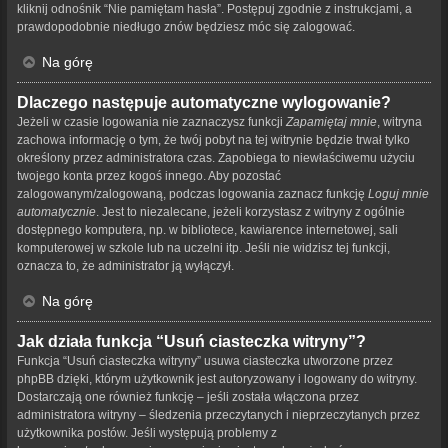
kliknij odnośnik “Nie pamiętam hasła”. Postępuj zgodnie z instrukcjami, a
prawdopodobnie niedługo znów będziesz móc się zalogować.
Na górę
Dlaczego następuje automatyczne wylogowanie?
Jeżeli w czasie logowania nie zaznaczysz funkcji
Zapamiętaj mnie
, witryna
zachowa informację o tym, że twój pobyt na tej witrynie będzie trwał tylko
określony przez administratora czas. Zapobiega to niewłaściwemu użyciu
twojego konta przez kogoś innego. Aby pozostać
zalogowanym/zalogowaną, podczas logowania zaznacz funkcję
Loguj mnie
automatycznie
. Jest to niezalecane, jeżeli korzystasz z witryny z ogólnie
dostępnego komputera, np. w bibliotece, kawiarence internetowej, sali
komputerowej w szkole lub na uczelni itp. Jeśli nie widzisz tej funkcji,
oznacza to, że administrator ją wyłączył.
Na górę
Jak działa funkcja “Usuń ciasteczka witryny”?
Funkcja “Usuń ciasteczka witryny” usuwa ciasteczka utworzone przez
phpBB dzięki, którym użytkownik jest autoryzowany i logowany do witryny.
Dostarczają one również funkcję – jeśli została włączona przez
administratora witryny – śledzenia przeczytanych i nieprzeczytanych przez
użytkownika postów. Jeśli występują problemy z