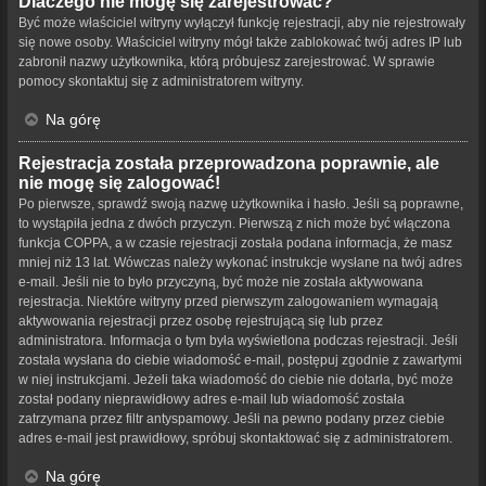
Dlaczego nie mogę się zarejestrować?
Być może właściciel witryny wyłączył funkcję rejestracji, aby nie rejestrowały
się nowe osoby. Właściciel witryny mógł także zablokować twój adres IP lub
zabronił nazwy użytkownika, którą próbujesz zarejestrować. W sprawie
pomocy skontaktuj się z administratorem witryny.
Na górę
Rejestracja została przeprowadzona poprawnie, ale
nie mogę się zalogować!
Po pierwsze, sprawdź swoją nazwę użytkownika i hasło. Jeśli są poprawne,
to wystąpiła jedna z dwóch przyczyn. Pierwszą z nich może być włączona
funkcja COPPA, a w czasie rejestracji została podana informacja, że masz
mniej niż 13 lat. Wówczas należy wykonać instrukcje wysłane na twój adres
e-mail. Jeśli nie to było przyczyną, być może nie została aktywowana
rejestracja. Niektóre witryny przed pierwszym zalogowaniem wymagają
aktywowania rejestracji przez osobę rejestrującą się lub przez
administratora. Informacja o tym była wyświetlona podczas rejestracji. Jeśli
została wysłana do ciebie wiadomość e-mail, postępuj zgodnie z zawartymi
w niej instrukcjami. Jeżeli taka wiadomość do ciebie nie dotarła, być może
został podany nieprawidłowy adres e-mail lub wiadomość została
zatrzymana przez filtr antyspamowy. Jeśli na pewno podany przez ciebie
adres e-mail jest prawidłowy, spróbuj skontaktować się z administratorem.
Na górę