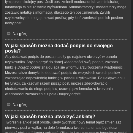
tym postem kolejny post. Jeśli post zmienił moderator lub administrator,
informacja ta nie zostanie wyświetlona. Administratorzy i moderatorzy mogą
zostawić notatkę z informacją, dlaczego ten post zmieniali. Zwykli
użytkownicy nie mogą usuwać postów, gdy ktoś zamieścił pod ich postem
nowy post.
Na górę
W jaki sposób można dodać podpis do swojego
posta?
Aby dodawać podpis do posta, należy go najpierw utworzyć w panelu
użytkownika. Aby dołączyć do danej wiadomości swój podpis, zaznacz
funkcję
Dołącz podpis
znajdującą się w formularzu tworzenia wiadomości.
Możesz także domyślnie dodawać podpis do wszystkich swoich postów,
zaznaczając odpowiednią funkcję w panelu użytkownika. Po uaktywnieniu
tej funkcji, za każdym razem pisząc post, możesz zdecydować o
niedodawaniu do niego podpisu, usuwając w formularzu tworzenia
wiadomości zaznaczenie z pola
Dołącz podpis
.
Na górę
W jaki sposób można utworzyć ankietę?
Tworzenie ankiet jest proste. Kiedy tworzysz nowy temat bądź zmieniasz
pierwszy post w wątku, na dole formularza tworzenia tematu będziesz
widzieć etykietę “Utwórz ankietę”. Kliknij ją i w otworzonym formularzu podaj