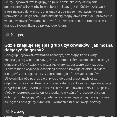
Grupy użytkowników, to grupy, na jakie administratorzy dzielą całą
społeczność witryny, aby łatwiej było nimi zarządzać. Każdy użytkownik
może należeć do wielu grup, a każda grupa może mieć swoje własne
uprawnienia. Dzięki temu administratorzy mogą łatwo zmieniać uprawnienia
wielu użytkowników naraz, nadawać uprawnienia moderatora lub dawać
dostęp użytkownikom do prywatnego forum.
Na górę
Gdzie znajduje się spis grup użytkowników i jak można
dołączyć do grupy?
Spis grup użytkowników można zobaczyć, otwierając kartę
Grupy
znajdującą się w panelu zarządzania kontem, który otwiera się po kliknięciu
odnośnika
Moje konto
. Nie wszystkie grupy są dostępne dla każdego.
Niektóre mogą wymagać akceptacji przyjęcia nowego członka, niektóre
mogą być zamknięte, a jeszcze inne mogą mieć ukrytych członków.
Użytkownik może poprosić o przyjęcie do danej grupy, naciskając
odpowiedni przycisk. Prośba o przyjęcie do grupy, która wymaga akceptacji
przyjęcia nowego członka, musi zostać zaakceptowana przez lidera grupy.
Może on poprosić użytkownika o podanie wyjaśnień, dlaczego chce on
dołączyć do tej grupy. W przypadku otrzymania negatywnej decyzji proszę
nie nękać lidera grupy pytaniami – widocznie miał on swoje powody.
Na górę