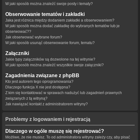
W jaki sposób można znaleźć swoje posty i tematy?
Obserwowanie tematów i zakładki
Jaka jest różnica między dodaniem zakładki a obserwowaniem?
W jaki sposób można dodać zakładkę do wybranych tematów lub je
obserwować??
Jak obserwować wybrane forum?
W jaki sposób usunąć obserwowanie forum, tematu?
Załączniki
Jakie typy załączników są dozwolone na tej witrynie?
W jaki sposób można znaleźć wszystkie swoje załączniki?
Zagadnienia związane z phpBB
Kto jest autorem tego oprogramowania?
Dlaczego funkcja X nie jest dostępna?
Z kim się kontaktować w sprawach nadużyć lub zagadnień prawnych
związanych z tą witryną?
Jak nawiązać kontakt z administratorem witryny?
Problemy z logowaniem i rejestracją
Dlaczego w ogóle muszę się rejestrować?
Możliwe, że nie musisz. To od administratora witryny zależy czy, aby pisać