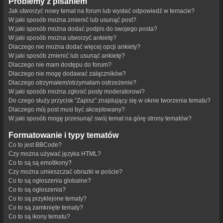
Problemy z pisaniem
Jak utworzyć nowy temat na forum lub wysłać odpowiedź w temacie?
W jaki sposób można zmienić lub usunąć post?
W jaki sposób można dodać podpis do swojego posta?
W jaki sposób można utworzyć ankietę?
Dlaczego nie można dodać więcej opcji ankiety?
W jaki sposób zmienić lub usunąć ankietę?
Dlaczego nie mam dostępu do forum?
Dlaczego nie mogę dodawać załączników?
Dlaczego otrzymałem/otrzymałam ostrzeżenie?
W jaki sposób można zgłosić posty moderatorowi?
Do czego służy przycisk “Zapisz” znajdujący się w oknie tworzenia tematu?
Dlaczego mój post musi być akceptowany?
W jaki sposób mogę przesunąć swój temat na górę strony tematów?
Formatowanie i typy tematów
Co to jest BBCode?
Czy można używać języka HTML?
Co to są są emotikony?
Czy można umieszczać obrazki w poście?
Co to są ogłoszenia globalne?
Co to są ogłoszenia?
Co to są przyklejone tematy?
Co to są zamknięte tematy?
Co to są ikony tematu?