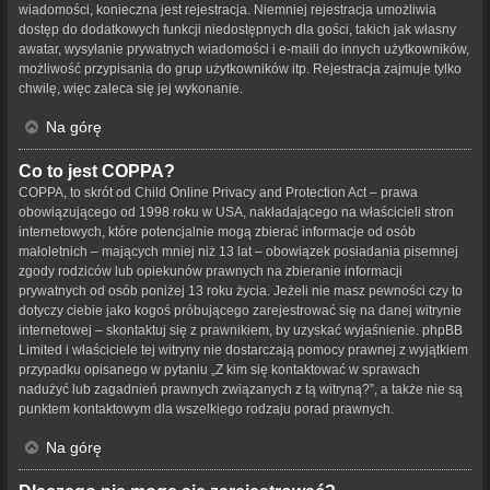
wiadomości, konieczna jest rejestracja. Niemniej rejestracja umożliwia
dostęp do dodatkowych funkcji niedostępnych dla gości, takich jak własny
awatar, wysyłanie prywatnych wiadomości i e-maili do innych użytkowników,
możliwość przypisania do grup użytkowników itp. Rejestracja zajmuje tylko
chwilę, więc zaleca się jej wykonanie.
Na górę
Co to jest COPPA?
COPPA, to skrót od Child Online Privacy and Protection Act – prawa
obowiązującego od 1998 roku w USA, nakładającego na właścicieli stron
internetowych, które potencjalnie mogą zbierać informacje od osób
małoletnich – mających mniej niż 13 lat – obowiązek posiadania pisemnej
zgody rodziców lub opiekunów prawnych na zbieranie informacji
prywatnych od osób poniżej 13 roku życia. Jeżeli nie masz pewności czy to
dotyczy ciebie jako kogoś próbującego zarejestrować się na danej witrynie
internetowej – skontaktuj się z prawnikiem, by uzyskać wyjaśnienie. phpBB
Limited i właściciele tej witryny nie dostarczają pomocy prawnej z wyjątkiem
przypadku opisanego w pytaniu „Z kim się kontaktować w sprawach
nadużyć lub zagadnień prawnych związanych z tą witryną?”, a także nie są
punktem kontaktowym dla wszelkiego rodzaju porad prawnych.
Na górę