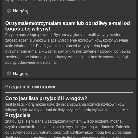
Na górę
Otrzymałem/otrzymałam spam lub obraźliwy e-mail od
kogoś z tej witryny!
Przykro nam z tego powodu. System wysyłania e-maili witryny zawiera
zabezpieczenia umożliwiające wytropienie użytkowników, którzy wysyłają
takie wiadomości. Prześlij administratorowi witryny pełną kopię
otrzymanego e-maila – ważne, aby były w niej zawarte nagłówki, ponieważ
zawierają one informacje o nadawcy. Administrator będzie wówczas mógł
podjąć odpowiednie działania.
Na górę
Przyjaciele i wrogowie
Co to jest lista przyjaciół i wrogów?
Jest to lista, którą można użyć do organizowania różnych użytkowników
witryny. Użytkownicy dodani do listy przyjaciół będą wyświetleni na karcie
Przyjaciele
znajdującej się w panelu zarządzania kontem. Z tego poziomu można
szybko sprawdzić ich status, a także wysłać prywatną wiadomość. Zależnie
od używanego stylu witryny, posty tych użytkowników mogą być wyróżniane.
Jeśli użytkownik zostanie dodany do listy wrogów, wszystkie posty przez