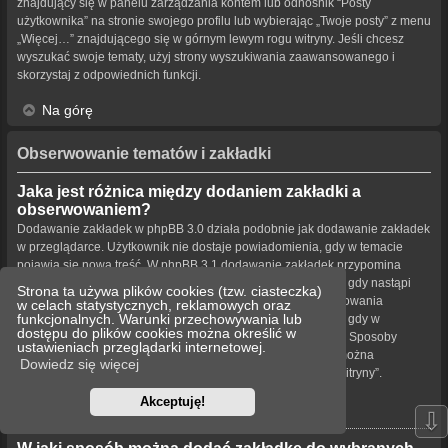
znajdujący się w panelu zarządzania kontem lub odnośnik “Posty
użytkownika” na stronie swojego profilu lub wybierając „Twoje posty” z menu
„Więcej…” znajdującego się w górnym lewym rogu witryny. Jeśli chcesz
wyszukać swoje tematy, użyj strony wyszukiwania zaawansowanego i
skorzystaj z odpowiednich funkcji.
Na górę
Obserwowanie tematów i zakładki
Jaka jest różnica między dodaniem zakładki a
obserwowaniem?
Dodawanie zakładek w phpBB 3.0 działa podobnie jak dodawanie zakładek
w przeglądarce. Użytkownik nie dostaje powiadomienia, gdy w temacie
pojawia się nowa treść. W phpBB 3.1 dodawanie zakładek przypomina
obserwowanie tematu. Użytkownik może być powiadamiany, gdy nastąpi
Strona ta używa plików cookies (tzw. ciasteczka)
aktualizacja tematu oznaczonego zakładką. Funkcja obserwowania
w celach statystycznych, reklamowych oraz
funkcjonalnych. Warunki przechowywania lub
powiadamia użytkownika – w wybrany przez niego sposób – gdy w
dostępu do plików cookies można określić w
obserwowanym temacie bądź forum pojawiła się nowa treść. Sposoby
ustawieniach przeglądarki internetowej.
powiadamiania dla zakładek i obserwowanych elementów można
Dowiedz się więcej
konfigurować w panelu użytkownika na karcie „Ustawienia witryny”.
Akceptuję!
Na górę
⇩