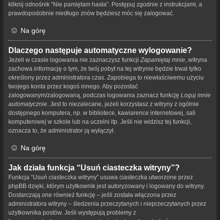
kliknij odnośnik “Nie pamiętam hasła”. Postępuj zgodnie z instrukcjami, a
prawdopodobnie niedługo znów będziesz móc się zalogować.
Na górę
Dlaczego następuje automatyczne wylogowanie?
Jeżeli w czasie logowania nie zaznaczysz funkcji
Zapamiętaj mnie
, witryna
zachowa informację o tym, że twój pobyt na tej witrynie będzie trwał tylko
określony przez administratora czas. Zapobiega to niewłaściwemu użyciu
twojego konta przez kogoś innego. Aby pozostać
zalogowanym/zalogowaną, podczas logowania zaznacz funkcję
Loguj mnie
automatycznie
. Jest to niezalecane, jeżeli korzystasz z witryny z ogólnie
dostępnego komputera, np. w bibliotece, kawiarence internetowej, sali
komputerowej w szkole lub na uczelni itp. Jeśli nie widzisz tej funkcji,
oznacza to, że administrator ją wyłączył.
Na górę
Jak działa funkcja “Usuń ciasteczka witryny”?
Funkcja “Usuń ciasteczka witryny” usuwa ciasteczka utworzone przez
phpBB dzięki, którym użytkownik jest autoryzowany i logowany do witryny.
Dostarczają one również funkcję – jeśli została włączona przez
administratora witryny – śledzenia przeczytanych i nieprzeczytanych przez
użytkownika postów. Jeśli występują problemy z