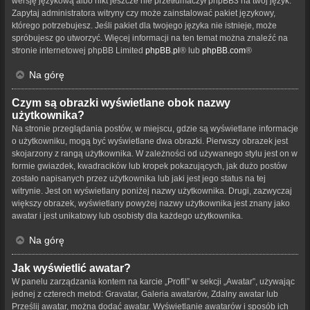
wersję językową albo nikt jeszcze nie przetłumaczył phpBB3 na twój język.
Zapytaj administratora witryny czy może zainstalować pakiet językowy,
którego potrzebujesz. Jeśli pakiet dla twojego języka nie istnieje, może
spróbujesz go utworzyć. Więcej informacji na ten temat można znaleźć na
stronie internetowej phpBB Limited
phpBB.pl
® lub
phpBB.com
®
Na górę
Czym są obrazki wyświetlane obok nazwy
użytkownika?
Na stronie przeglądania postów, w miejscu, gdzie są wyświetlane informacje
o użytkowniku, mogą być wyświetlane dwa obrazki. Pierwszy obrazek jest
skojarzony z rangą użytkownika. W zależności od używanego stylu jest on w
formie gwiazdek, kwadracików lub kropek pokazujących, jak dużo postów
zostało napisanych przez użytkownika lub jaki jest jego status na tej
witrynie. Jest on wyświetlany poniżej nazwy użytkownika. Drugi, zazwyczaj
większy obrazek, wyświetlany powyżej nazwy użytkownika jest znany jako
awatar i jest unikatowy lub osobisty dla każdego użytkownika.
Na górę
Jak wyświetlić awatar?
W panelu zarządzania kontem na karcie „Profil” w sekcji „Awatar”, używając
jednej z czterech metod: Gravatar, Galeria awatarów, Zdalny awatar lub
Prześlij awatar, można dodać awatar. Wyświetlanie awatarów i sposób ich