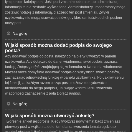
tym postem kolejny post. Jeśli post zmienił moderator lub administrator,
informacja ta nie zostanie wyświetlona. Administratorzy i moderatorzy mogą
zostawić notatkę z informacją, dlaczego ten post zmieniali. Zwykli
użytkownicy nie mogą usuwać postów, gdy ktoś zamieścił pod ich postem
nowy post.
Na górę
W jaki sposób można dodać podpis do swojego
posta?
Aby dodawać podpis do posta, należy go najpierw utworzyć w panelu
użytkownika. Aby dołączyć do danej wiadomości swój podpis, zaznacz
funkcję
Dołącz podpis
znajdującą się w formularzu tworzenia wiadomości.
Możesz także domyślnie dodawać podpis do wszystkich swoich postów,
zaznaczając odpowiednią funkcję w panelu użytkownika. Po uaktywnieniu
tej funkcji, za każdym razem pisząc post, możesz zdecydować o
niedodawaniu do niego podpisu, usuwając w formularzu tworzenia
wiadomości zaznaczenie z pola
Dołącz podpis
.
Na górę
W jaki sposób można utworzyć ankietę?
Tworzenie ankiet jest proste. Kiedy tworzysz nowy temat bądź zmieniasz
pierwszy post w wątku, na dole formularza tworzenia tematu będziesz
widzieć etykietę “Utwórz ankietę”. Kliknij ją i w otworzonym formularzu podaj