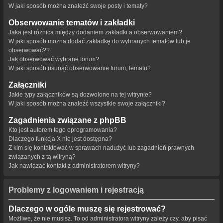
W jaki sposób można znaleźć swoje posty i tematy?
Obserwowanie tematów i zakładki
Jaka jest różnica między dodaniem zakładki a obserwowaniem?
W jaki sposób można dodać zakładkę do wybranych tematów lub je
obserwować??
Jak obserwować wybrane forum?
W jaki sposób usunąć obserwowanie forum, tematu?
Załączniki
Jakie typy załączników są dozwolone na tej witrynie?
W jaki sposób można znaleźć wszystkie swoje załączniki?
Zagadnienia związane z phpBB
Kto jest autorem tego oprogramowania?
Dlaczego funkcja X nie jest dostępna?
Z kim się kontaktować w sprawach nadużyć lub zagadnień prawnych
związanych z tą witryną?
Jak nawiązać kontakt z administratorem witryny?
Problemy z logowaniem i rejestracją
Dlaczego w ogóle muszę się rejestrować?
Możliwe, że nie musisz. To od administratora witryny zależy czy, aby pisać