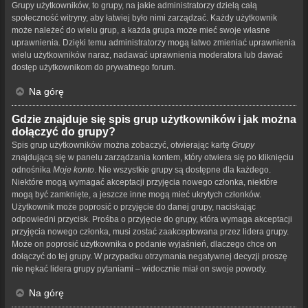
Grupy użytkowników, to grupy, na jakie administratorzy dzielą całą
społeczność witryny, aby łatwiej było nimi zarządzać. Każdy użytkownik
może należeć do wielu grup, a każda grupa może mieć swoje własne
uprawnienia. Dzięki temu administratorzy mogą łatwo zmieniać uprawnienia
wielu użytkowników naraz, nadawać uprawnienia moderatora lub dawać
dostęp użytkownikom do prywatnego forum.
Na górę
Gdzie znajduje się spis grup użytkowników i jak można
dołączyć do grupy?
Spis grup użytkowników można zobaczyć, otwierając kartę
Grupy
znajdującą się w panelu zarządzania kontem, który otwiera się po kliknięciu
odnośnika
Moje konto
. Nie wszystkie grupy są dostępne dla każdego.
Niektóre mogą wymagać akceptacji przyjęcia nowego członka, niektóre
mogą być zamknięte, a jeszcze inne mogą mieć ukrytych członków.
Użytkownik może poprosić o przyjęcie do danej grupy, naciskając
odpowiedni przycisk. Prośba o przyjęcie do grupy, która wymaga akceptacji
przyjęcia nowego członka, musi zostać zaakceptowana przez lidera grupy.
Może on poprosić użytkownika o podanie wyjaśnień, dlaczego chce on
dołączyć do tej grupy. W przypadku otrzymania negatywnej decyzji proszę
nie nękać lidera grupy pytaniami – widocznie miał on swoje powody.
Na górę