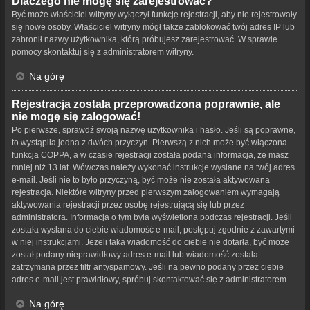
Dlaczego nie mogę się zarejestrować?
Być może właściciel witryny wyłączył funkcję rejestracji, aby nie rejestrowały
się nowe osoby. Właściciel witryny mógł także zablokować twój adres IP lub
zabronił nazwy użytkownika, którą próbujesz zarejestrować. W sprawie
pomocy skontaktuj się z administratorem witryny.
Na górę
Rejestracja została przeprowadzona poprawnie, ale
nie mogę się zalogować!
Po pierwsze, sprawdź swoją nazwę użytkownika i hasło. Jeśli są poprawne,
to wystąpiła jedna z dwóch przyczyn. Pierwszą z nich może być włączona
funkcja COPPA, a w czasie rejestracji została podana informacja, że masz
mniej niż 13 lat. Wówczas należy wykonać instrukcje wysłane na twój adres
e-mail. Jeśli nie to było przyczyną, być może nie została aktywowana
rejestracja. Niektóre witryny przed pierwszym zalogowaniem wymagają
aktywowania rejestracji przez osobę rejestrującą się lub przez
administratora. Informacja o tym była wyświetlona podczas rejestracji. Jeśli
została wysłana do ciebie wiadomość e-mail, postępuj zgodnie z zawartymi
w niej instrukcjami. Jeżeli taka wiadomość do ciebie nie dotarła, być może
został podany nieprawidłowy adres e-mail lub wiadomość została
zatrzymana przez filtr antyspamowy. Jeśli na pewno podany przez ciebie
adres e-mail jest prawidłowy, spróbuj skontaktować się z administratorem.
Na górę