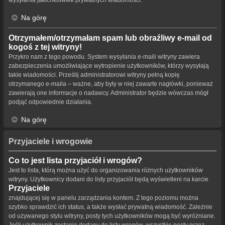
Na górę
Otrzymałem/otrzymałam spam lub obraźliwy e-mail od
kogoś z tej witryny!
Przykro nam z tego powodu. System wysyłania e-maili witryny zawiera
zabezpieczenia umożliwiające wytropienie użytkowników, którzy wysyłają
takie wiadomości. Prześlij administratorowi witryny pełną kopię
otrzymanego e-maila – ważne, aby były w niej zawarte nagłówki, ponieważ
zawierają one informacje o nadawcy. Administrator będzie wówczas mógł
podjąć odpowiednie działania.
Na górę
Przyjaciele i wrogowie
Co to jest lista przyjaciół i wrogów?
Jest to lista, którą można użyć do organizowania różnych użytkowników
witryny. Użytkownicy dodani do listy przyjaciół będą wyświetleni na karcie
Przyjaciele
znajdującej się w panelu zarządzania kontem. Z tego poziomu można
szybko sprawdzić ich status, a także wysłać prywatną wiadomość. Zależnie
od używanego stylu witryny, posty tych użytkowników mogą być wyróżniane.
Jeśli użytkownik zostanie dodany do listy wrogów, wszystkie posty przez