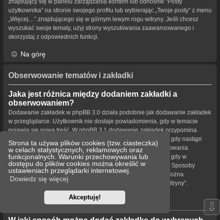
znajdujący się w panelu zarządzania kontem lub odnośnik “Posty
użytkownika” na stronie swojego profilu lub wybierając „Twoje posty” z menu
„Więcej…” znajdującego się w górnym lewym rogu witryny. Jeśli chcesz
wyszukać swoje tematy, użyj strony wyszukiwania zaawansowanego i
skorzystaj z odpowiednich funkcji.
Na górę
Obserwowanie tematów i zakładki
Jaka jest różnica między dodaniem zakładki a
obserwowaniem?
Dodawanie zakładek w phpBB 3.0 działa podobnie jak dodawanie zakładek
w przeglądarce. Użytkownik nie dostaje powiadomienia, gdy w temacie
pojawia się nowa treść. W phpBB 3.1 dodawanie zakładek przypomina
obserwowanie tematu. Użytkownik może być powiadamiany, gdy nastąpi
Strona ta używa plików cookies (tzw. ciasteczka)
aktualizacja tematu oznaczonego zakładką. Funkcja obserwowania
w celach statystycznych, reklamowych oraz
funkcjonalnych. Warunki przechowywania lub
powiadamia użytkownika – w wybrany przez niego sposób – gdy w
dostępu do plików cookies można określić w
obserwowanym temacie bądź forum pojawiła się nowa treść. Sposoby
ustawieniach przeglądarki internetowej.
powiadamiania dla zakładek i obserwowanych elementów można
Dowiedz się więcej
konfigurować w panelu użytkownika na karcie „Ustawienia witryny”.
Akceptuję!
Na górę
⇩