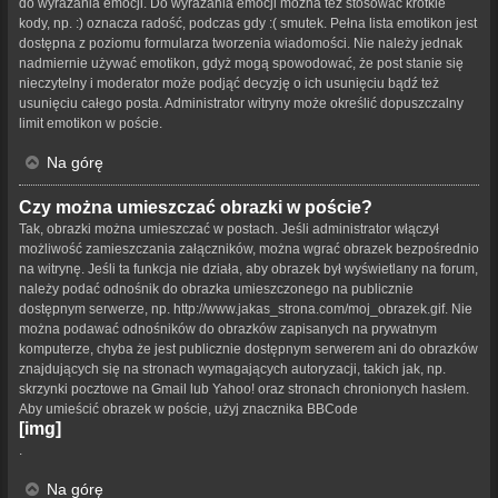
do wyrażania emocji. Do wyrażania emocji można też stosować krótkie
kody, np. :) oznacza radość, podczas gdy :( smutek. Pełna lista emotikon jest
dostępna z poziomu formularza tworzenia wiadomości. Nie należy jednak
nadmiernie używać emotikon, gdyż mogą spowodować, że post stanie się
nieczytelny i moderator może podjąć decyzję o ich usunięciu bądź też
usunięciu całego posta. Administrator witryny może określić dopuszczalny
limit emotikon w poście.
Na górę
Czy można umieszczać obrazki w poście?
Tak, obrazki można umieszczać w postach. Jeśli administrator włączył
możliwość zamieszczania załączników, można wgrać obrazek bezpośrednio
na witrynę. Jeśli ta funkcja nie działa, aby obrazek był wyświetlany na forum,
należy podać odnośnik do obrazka umieszczonego na publicznie
dostępnym serwerze, np. http://www.jakas_strona.com/moj_obrazek.gif. Nie
można podawać odnośników do obrazków zapisanych na prywatnym
komputerze, chyba że jest publicznie dostępnym serwerem ani do obrazków
znajdujących się na stronach wymagających autoryzacji, takich jak, np.
skrzynki pocztowe na Gmail lub Yahoo! oraz stronach chronionych hasłem.
Aby umieścić obrazek w poście, użyj znacznika BBCode
[img]
.
Na górę