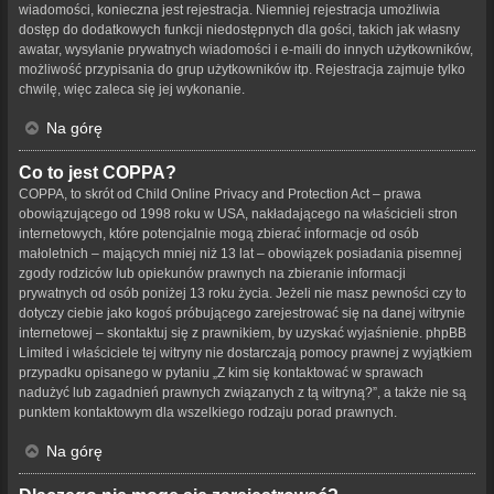
wiadomości, konieczna jest rejestracja. Niemniej rejestracja umożliwia
dostęp do dodatkowych funkcji niedostępnych dla gości, takich jak własny
awatar, wysyłanie prywatnych wiadomości i e-maili do innych użytkowników,
możliwość przypisania do grup użytkowników itp. Rejestracja zajmuje tylko
chwilę, więc zaleca się jej wykonanie.
Na górę
Co to jest COPPA?
COPPA, to skrót od Child Online Privacy and Protection Act – prawa
obowiązującego od 1998 roku w USA, nakładającego na właścicieli stron
internetowych, które potencjalnie mogą zbierać informacje od osób
małoletnich – mających mniej niż 13 lat – obowiązek posiadania pisemnej
zgody rodziców lub opiekunów prawnych na zbieranie informacji
prywatnych od osób poniżej 13 roku życia. Jeżeli nie masz pewności czy to
dotyczy ciebie jako kogoś próbującego zarejestrować się na danej witrynie
internetowej – skontaktuj się z prawnikiem, by uzyskać wyjaśnienie. phpBB
Limited i właściciele tej witryny nie dostarczają pomocy prawnej z wyjątkiem
przypadku opisanego w pytaniu „Z kim się kontaktować w sprawach
nadużyć lub zagadnień prawnych związanych z tą witryną?”, a także nie są
punktem kontaktowym dla wszelkiego rodzaju porad prawnych.
Na górę