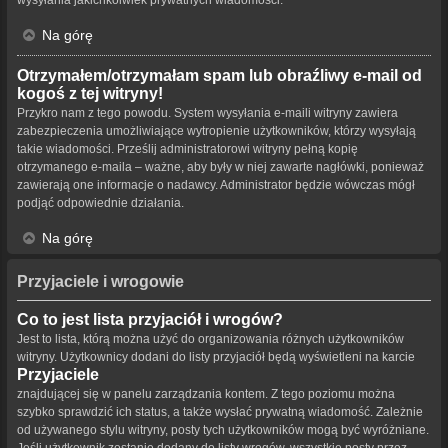
Na górę
Otrzymałem/otrzymałam spam lub obraźliwy e-mail od
kogoś z tej witryny!
Przykro nam z tego powodu. System wysyłania e-maili witryny zawiera
zabezpieczenia umożliwiające wytropienie użytkowników, którzy wysyłają
takie wiadomości. Prześlij administratorowi witryny pełną kopię
otrzymanego e-maila – ważne, aby były w niej zawarte nagłówki, ponieważ
zawierają one informacje o nadawcy. Administrator będzie wówczas mógł
podjąć odpowiednie działania.
Na górę
Przyjaciele i wrogowie
Co to jest lista przyjaciół i wrogów?
Jest to lista, którą można użyć do organizowania różnych użytkowników
witryny. Użytkownicy dodani do listy przyjaciół będą wyświetleni na karcie
Przyjaciele
znajdującej się w panelu zarządzania kontem. Z tego poziomu można
szybko sprawdzić ich status, a także wysłać prywatną wiadomość. Zależnie
od używanego stylu witryny, posty tych użytkowników mogą być wyróżniane.
Jeśli użytkownik zostanie dodany do listy wrogów, wszystkie posty przez