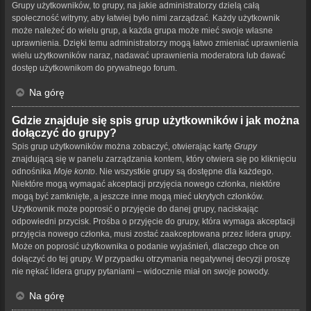
Grupy użytkowników, to grupy, na jakie administratorzy dzielą całą
społeczność witryny, aby łatwiej było nimi zarządzać. Każdy użytkownik
może należeć do wielu grup, a każda grupa może mieć swoje własne
uprawnienia. Dzięki temu administratorzy mogą łatwo zmieniać uprawnienia
wielu użytkowników naraz, nadawać uprawnienia moderatora lub dawać
dostęp użytkownikom do prywatnego forum.
Na górę
Gdzie znajduje się spis grup użytkowników i jak można
dołączyć do grupy?
Spis grup użytkowników można zobaczyć, otwierając kartę
Grupy
znajdującą się w panelu zarządzania kontem, który otwiera się po kliknięciu
odnośnika
Moje konto
. Nie wszystkie grupy są dostępne dla każdego.
Niektóre mogą wymagać akceptacji przyjęcia nowego członka, niektóre
mogą być zamknięte, a jeszcze inne mogą mieć ukrytych członków.
Użytkownik może poprosić o przyjęcie do danej grupy, naciskając
odpowiedni przycisk. Prośba o przyjęcie do grupy, która wymaga akceptacji
przyjęcia nowego członka, musi zostać zaakceptowana przez lidera grupy.
Może on poprosić użytkownika o podanie wyjaśnień, dlaczego chce on
dołączyć do tej grupy. W przypadku otrzymania negatywnej decyzji proszę
nie nękać lidera grupy pytaniami – widocznie miał on swoje powody.
Na górę