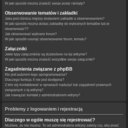
W jaki sposób można znaleźć swoje posty i tematy?
Obserwowanie tematów i zakładki
Jaka jest różnica między dodaniem zakładki a obserwowaniem?
W jaki sposób można dodać zakładkę do wybranych tematów lub je
obserwować??
Jak obserwować wybrane forum?
W jaki sposób usunąć obserwowanie forum, tematu?
Załączniki
Jakie typy załączników są dozwolone na tej witrynie?
W jaki sposób można znaleźć wszystkie swoje załączniki?
Zagadnienia związane z phpBB
Kto jest autorem tego oprogramowania?
Dlaczego funkcja X nie jest dostępna?
Z kim się kontaktować w sprawach nadużyć lub zagadnień prawnych
związanych z tą witryną?
Jak nawiązać kontakt z administratorem witryny?
Problemy z logowaniem i rejestracją
Dlaczego w ogóle muszę się rejestrować?
Możliwe, że nie musisz. To od administratora witryny zależy czy, aby pisać