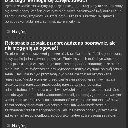
Dlaczego nie mogę się zarejestrować?
Być może właściciel witryny wyłączył funkcję rejestracji, aby nie rejestrowały
się nowe osoby. Właściciel witryny mógł także zablokować twój adres IP lub
zabronił nazwy użytkownika, którą próbujesz zarejestrować. W sprawie
pomocy skontaktuj się z administratorem witryny.
Na górę
Rejestracja została przeprowadzona poprawnie, ale
nie mogę się zalogować!
Po pierwsze, sprawdź swoją nazwę użytkownika i hasło. Jeśli są poprawne,
to wystąpiła jedna z dwóch przyczyn. Pierwszą z nich może być włączona
funkcja COPPA, a w czasie rejestracji została podana informacja, że masz
mniej niż 13 lat. Wówczas należy wykonać instrukcje wysłane na twój adres
e-mail. Jeśli nie to było przyczyną, być może nie została aktywowana
rejestracja. Niektóre witryny przed pierwszym zalogowaniem wymagają
aktywowania rejestracji przez osobę rejestrującą się lub przez
administratora. Informacja o tym była wyświetlona podczas rejestracji. Jeśli
została wysłana do ciebie wiadomość e-mail, postępuj zgodnie z zawartymi
w niej instrukcjami. Jeżeli taka wiadomość do ciebie nie dotarła, być może
został podany nieprawidłowy adres e-mail lub wiadomość została
zatrzymana przez filtr antyspamowy. Jeśli na pewno podany przez ciebie
adres e-mail jest prawidłowy, spróbuj skontaktować się z administratorem.
Na górę