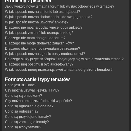
Problemy z pisaniem
Jak utworzyć nowy temat na forum lub wysłać odpowiedź w temacie?
W jaki sposób można zmienić lub usunąć post?
W jaki sposób można dodać podpis do swojego posta?
W jaki sposób można utworzyć ankietę?
Dlaczego nie można dodać więcej opcji ankiety?
W jaki sposób zmienić lub usunąć ankietę?
Dlaczego nie mam dostępu do forum?
Dlaczego nie mogę dodawać załączników?
Dlaczego otrzymałem/otrzymałam ostrzeżenie?
W jaki sposób można zgłosić posty moderatorowi?
Do czego służy przycisk “Zapisz” znajdujący się w oknie tworzenia tematu?
Dlaczego mój post musi być akceptowany?
W jaki sposób mogę przesunąć swój temat na górę strony tematów?
Formatowanie i typy tematów
Co to jest BBCode?
Czy można używać języka HTML?
Co to są są emotikony?
Czy można umieszczać obrazki w poście?
Co to są ogłoszenia globalne?
Co to są ogłoszenia?
Co to są przyklejone tematy?
Co to są zamknięte tematy?
Co to są ikony tematu?