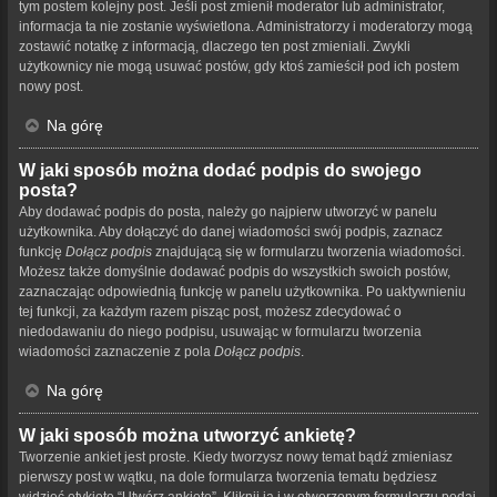
tym postem kolejny post. Jeśli post zmienił moderator lub administrator,
informacja ta nie zostanie wyświetlona. Administratorzy i moderatorzy mogą
zostawić notatkę z informacją, dlaczego ten post zmieniali. Zwykli
użytkownicy nie mogą usuwać postów, gdy ktoś zamieścił pod ich postem
nowy post.
Na górę
W jaki sposób można dodać podpis do swojego
posta?
Aby dodawać podpis do posta, należy go najpierw utworzyć w panelu
użytkownika. Aby dołączyć do danej wiadomości swój podpis, zaznacz
funkcję
Dołącz podpis
znajdującą się w formularzu tworzenia wiadomości.
Możesz także domyślnie dodawać podpis do wszystkich swoich postów,
zaznaczając odpowiednią funkcję w panelu użytkownika. Po uaktywnieniu
tej funkcji, za każdym razem pisząc post, możesz zdecydować o
niedodawaniu do niego podpisu, usuwając w formularzu tworzenia
wiadomości zaznaczenie z pola
Dołącz podpis
.
Na górę
W jaki sposób można utworzyć ankietę?
Tworzenie ankiet jest proste. Kiedy tworzysz nowy temat bądź zmieniasz
pierwszy post w wątku, na dole formularza tworzenia tematu będziesz
widzieć etykietę “Utwórz ankietę”. Kliknij ją i w otworzonym formularzu podaj