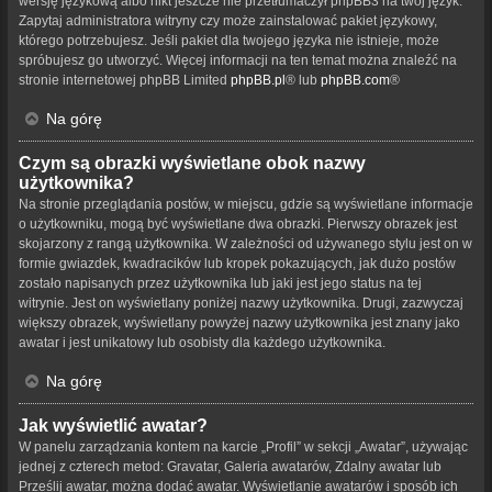
wersję językową albo nikt jeszcze nie przetłumaczył phpBB3 na twój język.
Zapytaj administratora witryny czy może zainstalować pakiet językowy,
którego potrzebujesz. Jeśli pakiet dla twojego języka nie istnieje, może
spróbujesz go utworzyć. Więcej informacji na ten temat można znaleźć na
stronie internetowej phpBB Limited
phpBB.pl
® lub
phpBB.com
®
Na górę
Czym są obrazki wyświetlane obok nazwy
użytkownika?
Na stronie przeglądania postów, w miejscu, gdzie są wyświetlane informacje
o użytkowniku, mogą być wyświetlane dwa obrazki. Pierwszy obrazek jest
skojarzony z rangą użytkownika. W zależności od używanego stylu jest on w
formie gwiazdek, kwadracików lub kropek pokazujących, jak dużo postów
zostało napisanych przez użytkownika lub jaki jest jego status na tej
witrynie. Jest on wyświetlany poniżej nazwy użytkownika. Drugi, zazwyczaj
większy obrazek, wyświetlany powyżej nazwy użytkownika jest znany jako
awatar i jest unikatowy lub osobisty dla każdego użytkownika.
Na górę
Jak wyświetlić awatar?
W panelu zarządzania kontem na karcie „Profil” w sekcji „Awatar”, używając
jednej z czterech metod: Gravatar, Galeria awatarów, Zdalny awatar lub
Prześlij awatar, można dodać awatar. Wyświetlanie awatarów i sposób ich