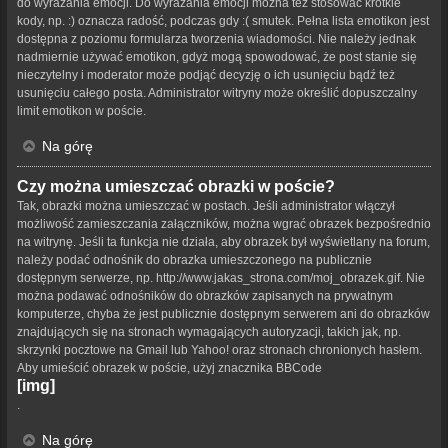
do wyrażania emocji. Do wyrażania emocji można też stosować krótkie
kody, np. :) oznacza radość, podczas gdy :( smutek. Pełna lista emotikon jest
dostępna z poziomu formularza tworzenia wiadomości. Nie należy jednak
nadmiernie używać emotikon, gdyż mogą spowodować, że post stanie się
nieczytelny i moderator może podjąć decyzję o ich usunięciu bądź też
usunięciu całego posta. Administrator witryny może określić dopuszczalny
limit emotikon w poście.
Na górę
Czy można umieszczać obrazki w poście?
Tak, obrazki można umieszczać w postach. Jeśli administrator włączył
możliwość zamieszczania załączników, można wgrać obrazek bezpośrednio
na witrynę. Jeśli ta funkcja nie działa, aby obrazek był wyświetlany na forum,
należy podać odnośnik do obrazka umieszczonego na publicznie
dostępnym serwerze, np. http://www.jakas_strona.com/moj_obrazek.gif. Nie
można podawać odnośników do obrazków zapisanych na prywatnym
komputerze, chyba że jest publicznie dostępnym serwerem ani do obrazków
znajdujących się na stronach wymagających autoryzacji, takich jak, np.
skrzynki pocztowe na Gmail lub Yahoo! oraz stronach chronionych hasłem.
Aby umieścić obrazek w poście, użyj znacznika BBCode
[img]
.
Na górę