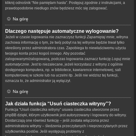
kliknij odnośnik “Nie pamiętam hasła”. Postępuj zgodnie z instrukcjami, a
prawdopodobnie niedługo znów będziesz móc się zalogować.
Na górę
Dlaczego następuje automatyczne wylogowanie?
Jeżeli w czasie logowania nie zaznaczysz funkcji
Zapamiętaj mnie
, witryna
zachowa informację o tym, że twój pobyt na tej witrynie będzie trwał tylko
określony przez administratora czas. Zapobiega to niewłaściwemu użyciu
twojego konta przez kogoś innego. Aby pozostać
zalogowanym/zalogowaną, podczas logowania zaznacz funkcję
Loguj mnie
automatycznie
. Jest to niezalecane, jeżeli korzystasz z witryny z ogólnie
dostępnego komputera, np. w bibliotece, kawiarence internetowej, sali
komputerowej w szkole lub na uczelni itp. Jeśli nie widzisz tej funkcji,
oznacza to, że administrator ją wyłączył.
Na górę
Jak działa funkcja “Usuń ciasteczka witryny”?
Funkcja “Usuń ciasteczka witryny” usuwa ciasteczka utworzone przez
phpBB dzięki, którym użytkownik jest autoryzowany i logowany do witryny.
Dostarczają one również funkcję – jeśli została włączona przez
administratora witryny – śledzenia przeczytanych i nieprzeczytanych przez
użytkownika postów. Jeśli występują problemy z