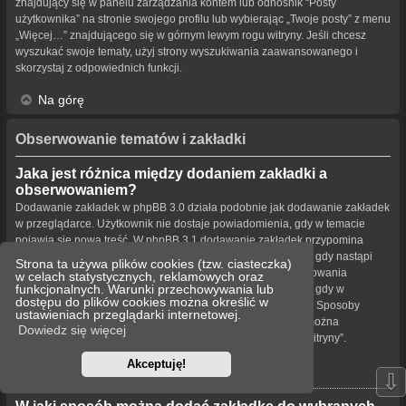
znajdujący się w panelu zarządzania kontem lub odnośnik “Posty
użytkownika” na stronie swojego profilu lub wybierając „Twoje posty” z menu
„Więcej…” znajdującego się w górnym lewym rogu witryny. Jeśli chcesz
wyszukać swoje tematy, użyj strony wyszukiwania zaawansowanego i
skorzystaj z odpowiednich funkcji.
Na górę
Obserwowanie tematów i zakładki
Jaka jest różnica między dodaniem zakładki a
obserwowaniem?
Dodawanie zakładek w phpBB 3.0 działa podobnie jak dodawanie zakładek
w przeglądarce. Użytkownik nie dostaje powiadomienia, gdy w temacie
pojawia się nowa treść. W phpBB 3.1 dodawanie zakładek przypomina
obserwowanie tematu. Użytkownik może być powiadamiany, gdy nastąpi
Strona ta używa plików cookies (tzw. ciasteczka)
aktualizacja tematu oznaczonego zakładką. Funkcja obserwowania
w celach statystycznych, reklamowych oraz
funkcjonalnych. Warunki przechowywania lub
powiadamia użytkownika – w wybrany przez niego sposób – gdy w
dostępu do plików cookies można określić w
obserwowanym temacie bądź forum pojawiła się nowa treść. Sposoby
ustawieniach przeglądarki internetowej.
powiadamiania dla zakładek i obserwowanych elementów można
Dowiedz się więcej
konfigurować w panelu użytkownika na karcie „Ustawienia witryny”.
Akceptuję!
Na górę
⇩