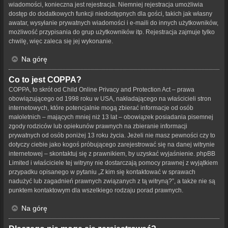
wiadomości, konieczna jest rejestracja. Niemniej rejestracja umożliwia
dostęp do dodatkowych funkcji niedostępnych dla gości, takich jak własny
awatar, wysyłanie prywatnych wiadomości i e-maili do innych użytkowników,
możliwość przypisania do grup użytkowników itp. Rejestracja zajmuje tylko
chwilę, więc zaleca się jej wykonanie.
Na górę
Co to jest COPPA?
COPPA, to skrót od Child Online Privacy and Protection Act – prawa
obowiązującego od 1998 roku w USA, nakładającego na właścicieli stron
internetowych, które potencjalnie mogą zbierać informacje od osób
małoletnich – mających mniej niż 13 lat – obowiązek posiadania pisemnej
zgody rodziców lub opiekunów prawnych na zbieranie informacji
prywatnych od osób poniżej 13 roku życia. Jeżeli nie masz pewności czy to
dotyczy ciebie jako kogoś próbującego zarejestrować się na danej witrynie
internetowej – skontaktuj się z prawnikiem, by uzyskać wyjaśnienie. phpBB
Limited i właściciele tej witryny nie dostarczają pomocy prawnej z wyjątkiem
przypadku opisanego w pytaniu „Z kim się kontaktować w sprawach
nadużyć lub zagadnień prawnych związanych z tą witryną?”, a także nie są
punktem kontaktowym dla wszelkiego rodzaju porad prawnych.
Na górę