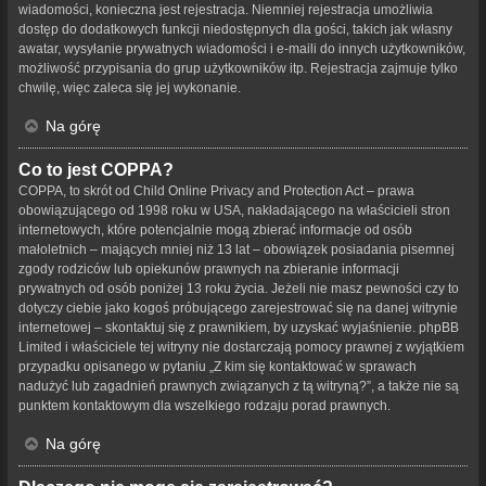
wiadomości, konieczna jest rejestracja. Niemniej rejestracja umożliwia
dostęp do dodatkowych funkcji niedostępnych dla gości, takich jak własny
awatar, wysyłanie prywatnych wiadomości i e-maili do innych użytkowników,
możliwość przypisania do grup użytkowników itp. Rejestracja zajmuje tylko
chwilę, więc zaleca się jej wykonanie.
Na górę
Co to jest COPPA?
COPPA, to skrót od Child Online Privacy and Protection Act – prawa
obowiązującego od 1998 roku w USA, nakładającego na właścicieli stron
internetowych, które potencjalnie mogą zbierać informacje od osób
małoletnich – mających mniej niż 13 lat – obowiązek posiadania pisemnej
zgody rodziców lub opiekunów prawnych na zbieranie informacji
prywatnych od osób poniżej 13 roku życia. Jeżeli nie masz pewności czy to
dotyczy ciebie jako kogoś próbującego zarejestrować się na danej witrynie
internetowej – skontaktuj się z prawnikiem, by uzyskać wyjaśnienie. phpBB
Limited i właściciele tej witryny nie dostarczają pomocy prawnej z wyjątkiem
przypadku opisanego w pytaniu „Z kim się kontaktować w sprawach
nadużyć lub zagadnień prawnych związanych z tą witryną?”, a także nie są
punktem kontaktowym dla wszelkiego rodzaju porad prawnych.
Na górę