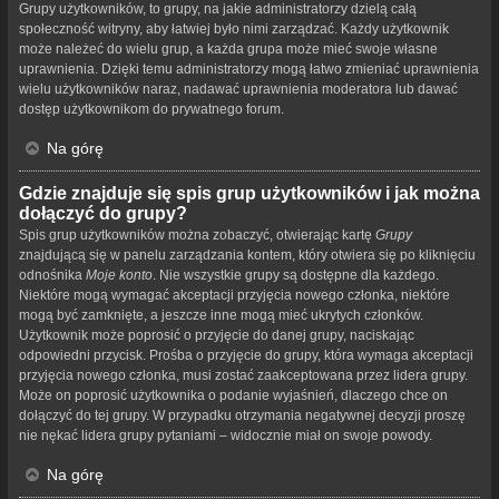
Grupy użytkowników, to grupy, na jakie administratorzy dzielą całą
społeczność witryny, aby łatwiej było nimi zarządzać. Każdy użytkownik
może należeć do wielu grup, a każda grupa może mieć swoje własne
uprawnienia. Dzięki temu administratorzy mogą łatwo zmieniać uprawnienia
wielu użytkowników naraz, nadawać uprawnienia moderatora lub dawać
dostęp użytkownikom do prywatnego forum.
Na górę
Gdzie znajduje się spis grup użytkowników i jak można
dołączyć do grupy?
Spis grup użytkowników można zobaczyć, otwierając kartę
Grupy
znajdującą się w panelu zarządzania kontem, który otwiera się po kliknięciu
odnośnika
Moje konto
. Nie wszystkie grupy są dostępne dla każdego.
Niektóre mogą wymagać akceptacji przyjęcia nowego członka, niektóre
mogą być zamknięte, a jeszcze inne mogą mieć ukrytych członków.
Użytkownik może poprosić o przyjęcie do danej grupy, naciskając
odpowiedni przycisk. Prośba o przyjęcie do grupy, która wymaga akceptacji
przyjęcia nowego członka, musi zostać zaakceptowana przez lidera grupy.
Może on poprosić użytkownika o podanie wyjaśnień, dlaczego chce on
dołączyć do tej grupy. W przypadku otrzymania negatywnej decyzji proszę
nie nękać lidera grupy pytaniami – widocznie miał on swoje powody.
Na górę