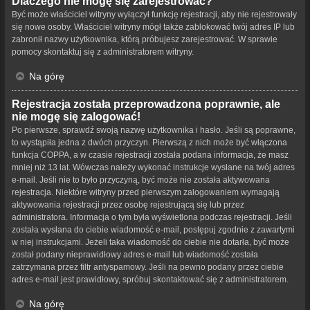
Dlaczego nie mogę się zarejestrować?
Być może właściciel witryny wyłączył funkcję rejestracji, aby nie rejestrowały
się nowe osoby. Właściciel witryny mógł także zablokować twój adres IP lub
zabronił nazwy użytkownika, którą próbujesz zarejestrować. W sprawie
pomocy skontaktuj się z administratorem witryny.
Na górę
Rejestracja została przeprowadzona poprawnie, ale
nie mogę się zalogować!
Po pierwsze, sprawdź swoją nazwę użytkownika i hasło. Jeśli są poprawne,
to wystąpiła jedna z dwóch przyczyn. Pierwszą z nich może być włączona
funkcja COPPA, a w czasie rejestracji została podana informacja, że masz
mniej niż 13 lat. Wówczas należy wykonać instrukcje wysłane na twój adres
e-mail. Jeśli nie to było przyczyną, być może nie została aktywowana
rejestracja. Niektóre witryny przed pierwszym zalogowaniem wymagają
aktywowania rejestracji przez osobę rejestrującą się lub przez
administratora. Informacja o tym była wyświetlona podczas rejestracji. Jeśli
została wysłana do ciebie wiadomość e-mail, postępuj zgodnie z zawartymi
w niej instrukcjami. Jeżeli taka wiadomość do ciebie nie dotarła, być może
został podany nieprawidłowy adres e-mail lub wiadomość została
zatrzymana przez filtr antyspamowy. Jeśli na pewno podany przez ciebie
adres e-mail jest prawidłowy, spróbuj skontaktować się z administratorem.
Na górę