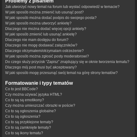
Problemy z pisaniem
Jak utworzyć nowy temat na forum lub wysłać odpowiedź w temacie?
W jaki sposób można zmienić lub usunąć post?
W jaki sposób można dodać podpis do swojego posta?
W jaki sposób można utworzyć ankietę?
Dlaczego nie można dodać więcej opcji ankiety?
W jaki sposób zmienić lub usunąć ankietę?
Dlaczego nie mam dostępu do forum?
Dlaczego nie mogę dodawać załączników?
Dlaczego otrzymałem/otrzymałam ostrzeżenie?
W jaki sposób można zgłosić posty moderatorowi?
Do czego służy przycisk “Zapisz” znajdujący się w oknie tworzenia tematu?
Dlaczego mój post musi być akceptowany?
W jaki sposób mogę przesunąć swój temat na górę strony tematów?
Formatowanie i typy tematów
Co to jest BBCode?
Czy można używać języka HTML?
Co to są są emotikony?
Czy można umieszczać obrazki w poście?
Co to są ogłoszenia globalne?
Co to są ogłoszenia?
Co to są przyklejone tematy?
Co to są zamknięte tematy?
Co to są ikony tematu?