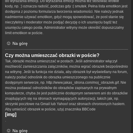
do wyrażania emocji. Do wyrażania emocji można też stosować krótkie
kody, np. :) oznacza radość, podczas gdy :( smutek. Pełna lista emotikon jest
dostępna z poziomu formularza tworzenia wiadomości. Nie należy jednak
nadmiernie używać emotikon, gdyż mogą spowodować, że post stanie się
nieczytelny i moderator może podjąć decyzję o ich usunięciu bądź też
usunięciu całego posta. Administrator witryny może określić dopuszczalny
limit emotikon w poście.
Na górę
Czy można umieszczać obrazki w poście?
Tak, obrazki można umieszczać w postach. Jeśli administrator włączył
możliwość zamieszczania załączników, można wgrać obrazek bezpośrednio
na witrynę. Jeśli ta funkcja nie działa, aby obrazek był wyświetlany na forum,
należy podać odnośnik do obrazka umieszczonego na publicznie
dostępnym serwerze, np. http://www.jakas_strona.com/moj_obrazek.gif. Nie
można podawać odnośników do obrazków zapisanych na prywatnym
komputerze, chyba że jest publicznie dostępnym serwerem ani do obrazków
znajdujących się na stronach wymagających autoryzacji, takich jak, np.
skrzynki pocztowe na Gmail lub Yahoo! oraz stronach chronionych hasłem.
Aby umieścić obrazek w poście, użyj znacznika BBCode
[img]
.
Na górę