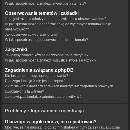
W jaki sposób można znaleźć swoje posty i tematy?
Obserwowanie tematów i zakładki
Jaka jest różnica między dodaniem zakładki a obserwowaniem?
W jaki sposób można dodać zakładkę do wybranych tematów lub je
obserwować??
Jak obserwować wybrane forum?
W jaki sposób usunąć obserwowanie forum, tematu?
Załączniki
Jakie typy załączników są dozwolone na tej witrynie?
W jaki sposób można znaleźć wszystkie swoje załączniki?
Zagadnienia związane z phpBB
Kto jest autorem tego oprogramowania?
Dlaczego funkcja X nie jest dostępna?
Z kim się kontaktować w sprawach nadużyć lub zagadnień prawnych
związanych z tą witryną?
Jak nawiązać kontakt z administratorem witryny?
Problemy z logowaniem i rejestracją
Dlaczego w ogóle muszę się rejestrować?
Możliwe, że nie musisz. To od administratora witryny zależy czy, aby pisać