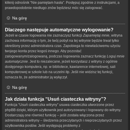
kliknij odnośnik “Nie pamiętam hasła”. Postępuj zgodnie z instrukcjami, a
prawdopodobnie niedługo znów będziesz móc się zalogować.
Na górę
Dlaczego następuje automatyczne wylogowanie?
Jeżeli w czasie logowania nie zaznaczysz funkcji
Zapamiętaj mnie
, witryna
zachowa informację o tym, że twój pobyt na tej witrynie będzie trwał tylko
określony przez administratora czas. Zapobiega to niewłaściwemu użyciu
twojego konta przez kogoś innego. Aby pozostać
zalogowanym/zalogowaną, podczas logowania zaznacz funkcję
Loguj mnie
automatycznie
. Jest to niezalecane, jeżeli korzystasz z witryny z ogólnie
dostępnego komputera, np. w bibliotece, kawiarence internetowej, sali
komputerowej w szkole lub na uczelni itp. Jeśli nie widzisz tej funkcji,
oznacza to, że administrator ją wyłączył.
Na górę
Jak działa funkcja “Usuń ciasteczka witryny”?
Funkcja “Usuń ciasteczka witryny” usuwa ciasteczka utworzone przez
phpBB dzięki, którym użytkownik jest autoryzowany i logowany do witryny.
Dostarczają one również funkcję – jeśli została włączona przez
administratora witryny – śledzenia przeczytanych i nieprzeczytanych przez
użytkownika postów. Jeśli występują problemy z