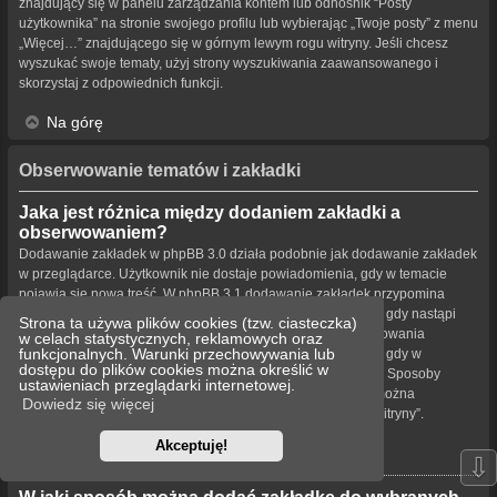
znajdujący się w panelu zarządzania kontem lub odnośnik “Posty
użytkownika” na stronie swojego profilu lub wybierając „Twoje posty” z menu
„Więcej…” znajdującego się w górnym lewym rogu witryny. Jeśli chcesz
wyszukać swoje tematy, użyj strony wyszukiwania zaawansowanego i
skorzystaj z odpowiednich funkcji.
Na górę
Obserwowanie tematów i zakładki
Jaka jest różnica między dodaniem zakładki a
obserwowaniem?
Dodawanie zakładek w phpBB 3.0 działa podobnie jak dodawanie zakładek
w przeglądarce. Użytkownik nie dostaje powiadomienia, gdy w temacie
pojawia się nowa treść. W phpBB 3.1 dodawanie zakładek przypomina
obserwowanie tematu. Użytkownik może być powiadamiany, gdy nastąpi
Strona ta używa plików cookies (tzw. ciasteczka)
aktualizacja tematu oznaczonego zakładką. Funkcja obserwowania
w celach statystycznych, reklamowych oraz
funkcjonalnych. Warunki przechowywania lub
powiadamia użytkownika – w wybrany przez niego sposób – gdy w
dostępu do plików cookies można określić w
obserwowanym temacie bądź forum pojawiła się nowa treść. Sposoby
ustawieniach przeglądarki internetowej.
powiadamiania dla zakładek i obserwowanych elementów można
Dowiedz się więcej
konfigurować w panelu użytkownika na karcie „Ustawienia witryny”.
Akceptuję!
Na górę
⇩