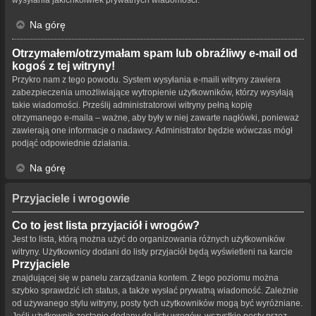
Na górę
Otrzymałem/otrzymałam spam lub obraźliwy e-mail od
kogoś z tej witryny!
Przykro nam z tego powodu. System wysyłania e-maili witryny zawiera
zabezpieczenia umożliwiające wytropienie użytkowników, którzy wysyłają
takie wiadomości. Prześlij administratorowi witryny pełną kopię
otrzymanego e-maila – ważne, aby były w niej zawarte nagłówki, ponieważ
zawierają one informacje o nadawcy. Administrator będzie wówczas mógł
podjąć odpowiednie działania.
Na górę
Przyjaciele i wrogowie
Co to jest lista przyjaciół i wrogów?
Jest to lista, którą można użyć do organizowania różnych użytkowników
witryny. Użytkownicy dodani do listy przyjaciół będą wyświetleni na karcie
Przyjaciele
znajdującej się w panelu zarządzania kontem. Z tego poziomu można
szybko sprawdzić ich status, a także wysłać prywatną wiadomość. Zależnie
od używanego stylu witryny, posty tych użytkowników mogą być wyróżniane.
Jeśli użytkownik zostanie dodany do listy wrogów, wszystkie posty przez