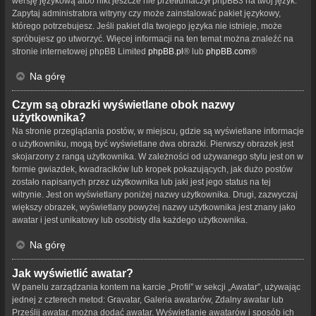
wersję językową albo nikt jeszcze nie przetłumaczył phpBB3 na twój język.
Zapytaj administratora witryny czy może zainstalować pakiet językowy,
którego potrzebujesz. Jeśli pakiet dla twojego języka nie istnieje, może
spróbujesz go utworzyć. Więcej informacji na ten temat można znaleźć na
stronie internetowej phpBB Limited
phpBB.pl
® lub
phpBB.com
®
Na górę
Czym są obrazki wyświetlane obok nazwy
użytkownika?
Na stronie przeglądania postów, w miejscu, gdzie są wyświetlane informacje
o użytkowniku, mogą być wyświetlane dwa obrazki. Pierwszy obrazek jest
skojarzony z rangą użytkownika. W zależności od używanego stylu jest on w
formie gwiazdek, kwadracików lub kropek pokazujących, jak dużo postów
zostało napisanych przez użytkownika lub jaki jest jego status na tej
witrynie. Jest on wyświetlany poniżej nazwy użytkownika. Drugi, zazwyczaj
większy obrazek, wyświetlany powyżej nazwy użytkownika jest znany jako
awatar i jest unikatowy lub osobisty dla każdego użytkownika.
Na górę
Jak wyświetlić awatar?
W panelu zarządzania kontem na karcie „Profil” w sekcji „Awatar”, używając
jednej z czterech metod: Gravatar, Galeria awatarów, Zdalny awatar lub
Prześlij awatar, można dodać awatar. Wyświetlanie awatarów i sposób ich