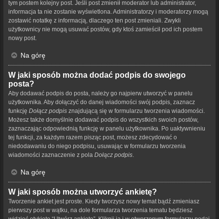
tym postem kolejny post. Jeśli post zmienił moderator lub administrator,
informacja ta nie zostanie wyświetlona. Administratorzy i moderatorzy mogą
zostawić notatkę z informacją, dlaczego ten post zmieniali. Zwykli
użytkownicy nie mogą usuwać postów, gdy ktoś zamieścił pod ich postem
nowy post.
Na górę
W jaki sposób można dodać podpis do swojego
posta?
Aby dodawać podpis do posta, należy go najpierw utworzyć w panelu
użytkownika. Aby dołączyć do danej wiadomości swój podpis, zaznacz
funkcję
Dołącz podpis
znajdującą się w formularzu tworzenia wiadomości.
Możesz także domyślnie dodawać podpis do wszystkich swoich postów,
zaznaczając odpowiednią funkcję w panelu użytkownika. Po uaktywnieniu
tej funkcji, za każdym razem pisząc post, możesz zdecydować o
niedodawaniu do niego podpisu, usuwając w formularzu tworzenia
wiadomości zaznaczenie z pola
Dołącz podpis
.
Na górę
W jaki sposób można utworzyć ankietę?
Tworzenie ankiet jest proste. Kiedy tworzysz nowy temat bądź zmieniasz
pierwszy post w wątku, na dole formularza tworzenia tematu będziesz
widzieć etykietę “Utwórz ankietę”. Kliknij ją i w otworzonym formularzu podaj