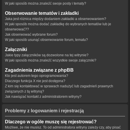
W jaki sposób można znaleźć swoje posty i tematy?
Obserwowanie tematów i zakładki
Jaka jest różnica między dodaniem zakładki a obserwowaniem?
W jaki sposób można dodać zakładkę do wybranych tematów lub je
obserwować??
Jak obserwować wybrane forum?
W jaki sposób usunąć obserwowanie forum, tematu?
Załączniki
Jakie typy załączników są dozwolone na tej witrynie?
W jaki sposób można znaleźć wszystkie swoje załączniki?
Zagadnienia związane z phpBB
Kto jest autorem tego oprogramowania?
Dlaczego funkcja X nie jest dostępna?
Z kim się kontaktować w sprawach nadużyć lub zagadnień prawnych
związanych z tą witryną?
Jak nawiązać kontakt z administratorem witryny?
Problemy z logowaniem i rejestracją
Dlaczego w ogóle muszę się rejestrować?
Możliwe, że nie musisz. To od administratora witryny zależy czy, aby pisać