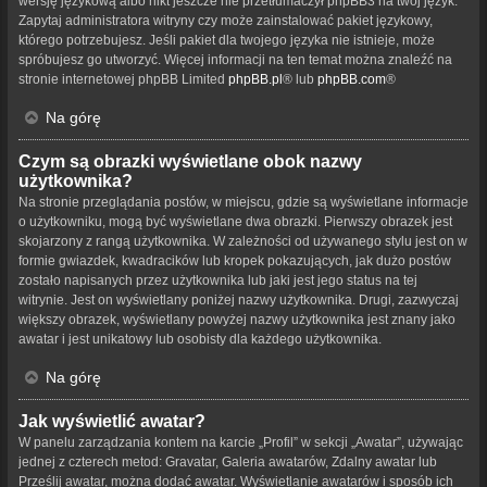
wersję językową albo nikt jeszcze nie przetłumaczył phpBB3 na twój język.
Zapytaj administratora witryny czy może zainstalować pakiet językowy,
którego potrzebujesz. Jeśli pakiet dla twojego języka nie istnieje, może
spróbujesz go utworzyć. Więcej informacji na ten temat można znaleźć na
stronie internetowej phpBB Limited
phpBB.pl
® lub
phpBB.com
®
Na górę
Czym są obrazki wyświetlane obok nazwy
użytkownika?
Na stronie przeglądania postów, w miejscu, gdzie są wyświetlane informacje
o użytkowniku, mogą być wyświetlane dwa obrazki. Pierwszy obrazek jest
skojarzony z rangą użytkownika. W zależności od używanego stylu jest on w
formie gwiazdek, kwadracików lub kropek pokazujących, jak dużo postów
zostało napisanych przez użytkownika lub jaki jest jego status na tej
witrynie. Jest on wyświetlany poniżej nazwy użytkownika. Drugi, zazwyczaj
większy obrazek, wyświetlany powyżej nazwy użytkownika jest znany jako
awatar i jest unikatowy lub osobisty dla każdego użytkownika.
Na górę
Jak wyświetlić awatar?
W panelu zarządzania kontem na karcie „Profil” w sekcji „Awatar”, używając
jednej z czterech metod: Gravatar, Galeria awatarów, Zdalny awatar lub
Prześlij awatar, można dodać awatar. Wyświetlanie awatarów i sposób ich