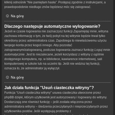
kliknij odnośnik “Nie pamiętam hasła”. Postępuj zgodnie z instrukcjami, a
prawdopodobnie niedługo znów będziesz móc się zalogować.
Na górę
Dlaczego następuje automatyczne wylogowanie?
Jeżeli w czasie logowania nie zaznaczysz funkcji
Zapamiętaj mnie
, witryna
zachowa informację o tym, że twój pobyt na tej witrynie będzie trwał tylko
określony przez administratora czas. Zapobiega to niewłaściwemu użyciu
twojego konta przez kogoś innego. Aby pozostać
zalogowanym/zalogowaną, podczas logowania zaznacz funkcję
Loguj mnie
automatycznie
. Jest to niezalecane, jeżeli korzystasz z witryny z ogólnie
dostępnego komputera, np. w bibliotece, kawiarence internetowej, sali
komputerowej w szkole lub na uczelni itp. Jeśli nie widzisz tej funkcji,
oznacza to, że administrator ją wyłączył.
Na górę
Jak działa funkcja “Usuń ciasteczka witryny”?
Funkcja “Usuń ciasteczka witryny” usuwa ciasteczka utworzone przez
phpBB dzięki, którym użytkownik jest autoryzowany i logowany do witryny.
Dostarczają one również funkcję – jeśli została włączona przez
administratora witryny – śledzenia przeczytanych i nieprzeczytanych przez
użytkownika postów. Jeśli występują problemy z