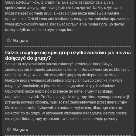
Grupy użytkowników, to grupy, na jakie administratorzy dzielą całą
społeczność witryny, aby łatwiej było nimi zarządzać. Każdy użytkownik
może należeć do wielu grup, a każda grupa może mieć swoje własne
uprawnienia. Dzięki temu administratorzy mogą łatwo zmieniać uprawnienia
wielu użytkowników naraz, nadawać uprawnienia moderatora lub dawać
dostęp użytkownikom do prywatnego forum.
Na górę
Gdzie znajduje się spis grup użytkowników i jak można
dołączyć do grupy?
Spis grup użytkowników można zobaczyć, otwierając kartę
Grupy
znajdującą się w panelu zarządzania kontem, który otwiera się po kliknięciu
odnośnika
Moje konto
. Nie wszystkie grupy są dostępne dla każdego.
Niektóre mogą wymagać akceptacji przyjęcia nowego członka, niektóre
mogą być zamknięte, a jeszcze inne mogą mieć ukrytych członków.
Użytkownik może poprosić o przyjęcie do danej grupy, naciskając
odpowiedni przycisk. Prośba o przyjęcie do grupy, która wymaga akceptacji
przyjęcia nowego członka, musi zostać zaakceptowana przez lidera grupy.
Może on poprosić użytkownika o podanie wyjaśnień, dlaczego chce on
dołączyć do tej grupy. W przypadku otrzymania negatywnej decyzji proszę
nie nękać lidera grupy pytaniami – widocznie miał on swoje powody.
Na górę