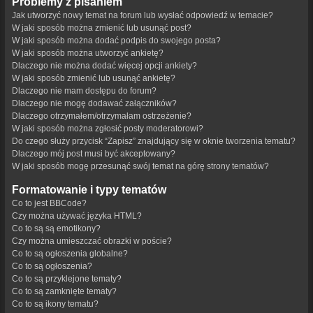
Problemy z pisaniem
Jak utworzyć nowy temat na forum lub wysłać odpowiedź w temacie?
W jaki sposób można zmienić lub usunąć post?
W jaki sposób można dodać podpis do swojego posta?
W jaki sposób można utworzyć ankietę?
Dlaczego nie można dodać więcej opcji ankiety?
W jaki sposób zmienić lub usunąć ankietę?
Dlaczego nie mam dostępu do forum?
Dlaczego nie mogę dodawać załączników?
Dlaczego otrzymałem/otrzymałam ostrzeżenie?
W jaki sposób można zgłosić posty moderatorowi?
Do czego służy przycisk “Zapisz” znajdujący się w oknie tworzenia tematu?
Dlaczego mój post musi być akceptowany?
W jaki sposób mogę przesunąć swój temat na górę strony tematów?
Formatowanie i typy tematów
Co to jest BBCode?
Czy można używać języka HTML?
Co to są są emotikony?
Czy można umieszczać obrazki w poście?
Co to są ogłoszenia globalne?
Co to są ogłoszenia?
Co to są przyklejone tematy?
Co to są zamknięte tematy?
Co to są ikony tematu?