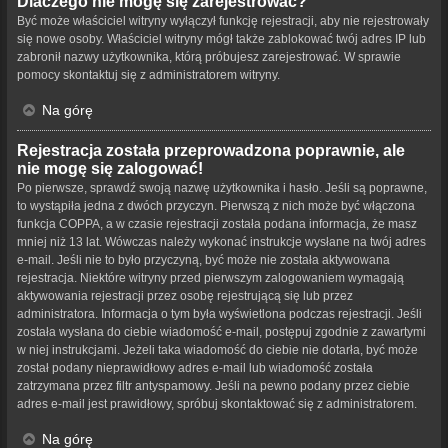
Dlaczego nie mogę się zarejestrować?
Być może właściciel witryny wyłączył funkcję rejestracji, aby nie rejestrowały
się nowe osoby. Właściciel witryny mógł także zablokować twój adres IP lub
zabronił nazwy użytkownika, którą próbujesz zarejestrować. W sprawie
pomocy skontaktuj się z administratorem witryny.
Na górę
Rejestracja została przeprowadzona poprawnie, ale
nie mogę się zalogować!
Po pierwsze, sprawdź swoją nazwę użytkownika i hasło. Jeśli są poprawne,
to wystąpiła jedna z dwóch przyczyn. Pierwszą z nich może być włączona
funkcja COPPA, a w czasie rejestracji została podana informacja, że masz
mniej niż 13 lat. Wówczas należy wykonać instrukcje wysłane na twój adres
e-mail. Jeśli nie to było przyczyną, być może nie została aktywowana
rejestracja. Niektóre witryny przed pierwszym zalogowaniem wymagają
aktywowania rejestracji przez osobę rejestrującą się lub przez
administratora. Informacja o tym była wyświetlona podczas rejestracji. Jeśli
została wysłana do ciebie wiadomość e-mail, postępuj zgodnie z zawartymi
w niej instrukcjami. Jeżeli taka wiadomość do ciebie nie dotarła, być może
został podany nieprawidłowy adres e-mail lub wiadomość została
zatrzymana przez filtr antyspamowy. Jeśli na pewno podany przez ciebie
adres e-mail jest prawidłowy, spróbuj skontaktować się z administratorem.
Na górę