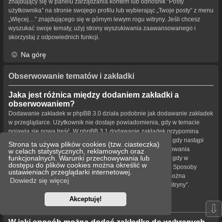
znajdujący się w panelu zarządzania kontem lub odnośnik “Posty
użytkownika” na stronie swojego profilu lub wybierając „Twoje posty” z menu
„Więcej…” znajdującego się w górnym lewym rogu witryny. Jeśli chcesz
wyszukać swoje tematy, użyj strony wyszukiwania zaawansowanego i
skorzystaj z odpowiednich funkcji.
Na górę
Obserwowanie tematów i zakładki
Jaka jest różnica między dodaniem zakładki a
obserwowaniem?
Dodawanie zakładek w phpBB 3.0 działa podobnie jak dodawanie zakładek
w przeglądarce. Użytkownik nie dostaje powiadomienia, gdy w temacie
pojawia się nowa treść. W phpBB 3.1 dodawanie zakładek przypomina
obserwowanie tematu. Użytkownik może być powiadamiany, gdy nastąpi
Strona ta używa plików cookies (tzw. ciasteczka)
aktualizacja tematu oznaczonego zakładką. Funkcja obserwowania
w celach statystycznych, reklamowych oraz
funkcjonalnych. Warunki przechowywania lub
powiadamia użytkownika – w wybrany przez niego sposób – gdy w
dostępu do plików cookies można określić w
obserwowanym temacie bądź forum pojawiła się nowa treść. Sposoby
ustawieniach przeglądarki internetowej.
powiadamiania dla zakładek i obserwowanych elementów można
Dowiedz się więcej
konfigurować w panelu użytkownika na karcie „Ustawienia witryny”.
Akceptuję!
Na górę
⇩