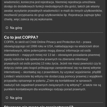
wiadomości, konieczna jest rejestracja. Niemniej rejestracja umożliwia
dostęp do dodatkowych funkcji niedostępnych dla gości, takich jak własny
awatar, wysyłanie prywatnych wiadomości i e-maili do innych użytkowników,
możliwość przypisania do grup użytkowników itp. Rejestracja zajmuje tylko
chwilę, więc zaleca się jej wykonanie.
Na górę
Co to jest COPPA?
COPPA, to skrót od Child Online Privacy and Protection Act – prawa
obowiązującego od 1998 roku w USA, nakładającego na właścicieli stron
internetowych, które potencjalnie mogą zbierać informacje od osób
małoletnich – mających mniej niż 13 lat – obowiązek posiadania pisemnej
zgody rodziców lub opiekunów prawnych na zbieranie informacji
prywatnych od osób poniżej 13 roku życia. Jeżeli nie masz pewności czy to
dotyczy ciebie jako kogoś próbującego zarejestrować się na danej witrynie
internetowej – skontaktuj się z prawnikiem, by uzyskać wyjaśnienie. phpBB
Limited i właściciele tej witryny nie dostarczają pomocy prawnej z wyjątkiem
przypadku opisanego w pytaniu „Z kim się kontaktować w sprawach
nadużyć lub zagadnień prawnych związanych z tą witryną?”, a także nie są
punktem kontaktowym dla wszelkiego rodzaju porad prawnych.
Na górę