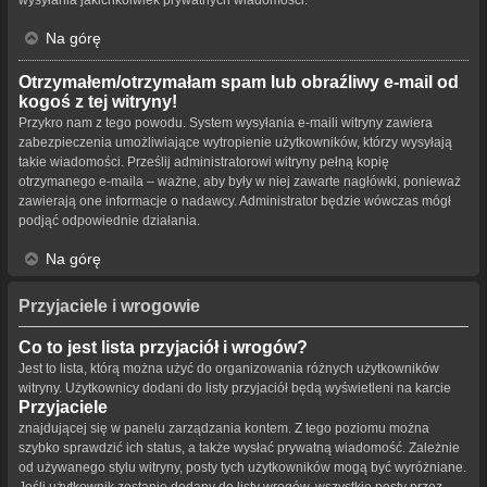
Na górę
Otrzymałem/otrzymałam spam lub obraźliwy e-mail od
kogoś z tej witryny!
Przykro nam z tego powodu. System wysyłania e-maili witryny zawiera
zabezpieczenia umożliwiające wytropienie użytkowników, którzy wysyłają
takie wiadomości. Prześlij administratorowi witryny pełną kopię
otrzymanego e-maila – ważne, aby były w niej zawarte nagłówki, ponieważ
zawierają one informacje o nadawcy. Administrator będzie wówczas mógł
podjąć odpowiednie działania.
Na górę
Przyjaciele i wrogowie
Co to jest lista przyjaciół i wrogów?
Jest to lista, którą można użyć do organizowania różnych użytkowników
witryny. Użytkownicy dodani do listy przyjaciół będą wyświetleni na karcie
Przyjaciele
znajdującej się w panelu zarządzania kontem. Z tego poziomu można
szybko sprawdzić ich status, a także wysłać prywatną wiadomość. Zależnie
od używanego stylu witryny, posty tych użytkowników mogą być wyróżniane.
Jeśli użytkownik zostanie dodany do listy wrogów, wszystkie posty przez