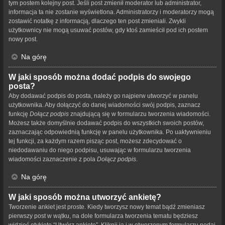
tym postem kolejny post. Jeśli post zmienił moderator lub administrator,
informacja ta nie zostanie wyświetlona. Administratorzy i moderatorzy mogą
zostawić notatkę z informacją, dlaczego ten post zmieniali. Zwykli
użytkownicy nie mogą usuwać postów, gdy ktoś zamieścił pod ich postem
nowy post.
Na górę
W jaki sposób można dodać podpis do swojego
posta?
Aby dodawać podpis do posta, należy go najpierw utworzyć w panelu
użytkownika. Aby dołączyć do danej wiadomości swój podpis, zaznacz
funkcję
Dołącz podpis
znajdującą się w formularzu tworzenia wiadomości.
Możesz także domyślnie dodawać podpis do wszystkich swoich postów,
zaznaczając odpowiednią funkcję w panelu użytkownika. Po uaktywnieniu
tej funkcji, za każdym razem pisząc post, możesz zdecydować o
niedodawaniu do niego podpisu, usuwając w formularzu tworzenia
wiadomości zaznaczenie z pola
Dołącz podpis
.
Na górę
W jaki sposób można utworzyć ankietę?
Tworzenie ankiet jest proste. Kiedy tworzysz nowy temat bądź zmieniasz
pierwszy post w wątku, na dole formularza tworzenia tematu będziesz
widzieć etykietę “Utwórz ankietę”. Kliknij ją i w otworzonym formularzu podaj