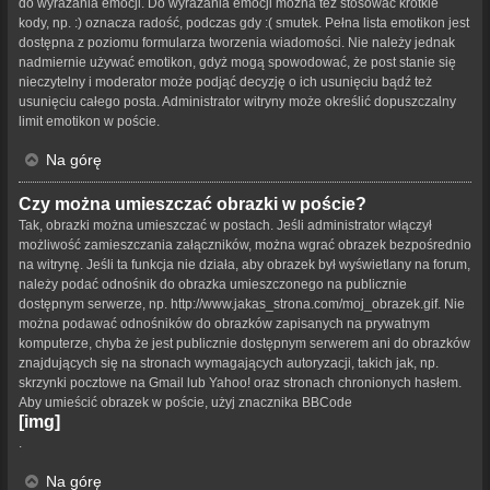
do wyrażania emocji. Do wyrażania emocji można też stosować krótkie
kody, np. :) oznacza radość, podczas gdy :( smutek. Pełna lista emotikon jest
dostępna z poziomu formularza tworzenia wiadomości. Nie należy jednak
nadmiernie używać emotikon, gdyż mogą spowodować, że post stanie się
nieczytelny i moderator może podjąć decyzję o ich usunięciu bądź też
usunięciu całego posta. Administrator witryny może określić dopuszczalny
limit emotikon w poście.
Na górę
Czy można umieszczać obrazki w poście?
Tak, obrazki można umieszczać w postach. Jeśli administrator włączył
możliwość zamieszczania załączników, można wgrać obrazek bezpośrednio
na witrynę. Jeśli ta funkcja nie działa, aby obrazek był wyświetlany na forum,
należy podać odnośnik do obrazka umieszczonego na publicznie
dostępnym serwerze, np. http://www.jakas_strona.com/moj_obrazek.gif. Nie
można podawać odnośników do obrazków zapisanych na prywatnym
komputerze, chyba że jest publicznie dostępnym serwerem ani do obrazków
znajdujących się na stronach wymagających autoryzacji, takich jak, np.
skrzynki pocztowe na Gmail lub Yahoo! oraz stronach chronionych hasłem.
Aby umieścić obrazek w poście, użyj znacznika BBCode
[img]
.
Na górę