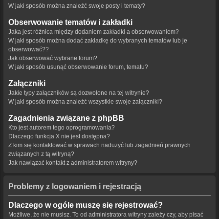
W jaki sposób można znaleźć swoje posty i tematy?
Obserwowanie tematów i zakładki
Jaka jest różnica między dodaniem zakładki a obserwowaniem?
W jaki sposób można dodać zakładkę do wybranych tematów lub je
obserwować??
Jak obserwować wybrane forum?
W jaki sposób usunąć obserwowanie forum, tematu?
Załączniki
Jakie typy załączników są dozwolone na tej witrynie?
W jaki sposób można znaleźć wszystkie swoje załączniki?
Zagadnienia związane z phpBB
Kto jest autorem tego oprogramowania?
Dlaczego funkcja X nie jest dostępna?
Z kim się kontaktować w sprawach nadużyć lub zagadnień prawnych
związanych z tą witryną?
Jak nawiązać kontakt z administratorem witryny?
Problemy z logowaniem i rejestracją
Dlaczego w ogóle muszę się rejestrować?
Możliwe, że nie musisz. To od administratora witryny zależy czy, aby pisać