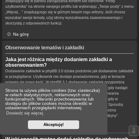
znajdujący się w panelu zarządzania kontem lub odnośnik “Posty
użytkownika” na stronie swojego profilu lub wybierając „Twoje posty” z menu
„Więcej…” znajdującego się w górnym lewym rogu witryny. Jeśli chcesz
wyszukać swoje tematy, użyj strony wyszukiwania zaawansowanego i
skorzystaj z odpowiednich funkcji.
Na górę
Obserwowanie tematów i zakładki
Jaka jest różnica między dodaniem zakładki a
obserwowaniem?
Dodawanie zakładek w phpBB 3.0 działa podobnie jak dodawanie zakładek
w przeglądarce. Użytkownik nie dostaje powiadomienia, gdy w temacie
pojawia się nowa treść. W phpBB 3.1 dodawanie zakładek przypomina
obserwowanie tematu. Użytkownik może być powiadamiany, gdy nastąpi
Strona ta używa plików cookies (tzw. ciasteczka)
aktualizacja tematu oznaczonego zakładką. Funkcja obserwowania
w celach statystycznych, reklamowych oraz
funkcjonalnych. Warunki przechowywania lub
powiadamia użytkownika – w wybrany przez niego sposób – gdy w
dostępu do plików cookies można określić w
obserwowanym temacie bądź forum pojawiła się nowa treść. Sposoby
ustawieniach przeglądarki internetowej.
powiadamiania dla zakładek i obserwowanych elementów można
Dowiedz się więcej
konfigurować w panelu użytkownika na karcie „Ustawienia witryny”.
Akceptuję!
Na górę
⇩