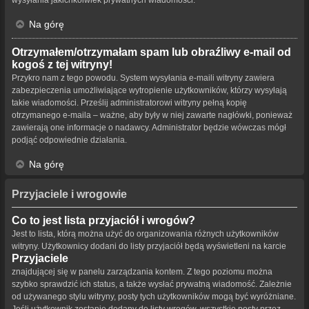
Na górę
Otrzymałem/otrzymałam spam lub obraźliwy e-mail od
kogoś z tej witryny!
Przykro nam z tego powodu. System wysyłania e-maili witryny zawiera
zabezpieczenia umożliwiające wytropienie użytkowników, którzy wysyłają
takie wiadomości. Prześlij administratorowi witryny pełną kopię
otrzymanego e-maila – ważne, aby były w niej zawarte nagłówki, ponieważ
zawierają one informacje o nadawcy. Administrator będzie wówczas mógł
podjąć odpowiednie działania.
Na górę
Przyjaciele i wrogowie
Co to jest lista przyjaciół i wrogów?
Jest to lista, którą można użyć do organizowania różnych użytkowników
witryny. Użytkownicy dodani do listy przyjaciół będą wyświetleni na karcie
Przyjaciele
znajdującej się w panelu zarządzania kontem. Z tego poziomu można
szybko sprawdzić ich status, a także wysłać prywatną wiadomość. Zależnie
od używanego stylu witryny, posty tych użytkowników mogą być wyróżniane.
Jeśli użytkownik zostanie dodany do listy wrogów, wszystkie posty przez