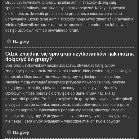
Grupy użytkowników, to grupy, na jakie administratorzy dzielą całą
społeczność witryny, aby łatwiej było nimi zarządzać. Każdy użytkownik
może należeć do wielu grup, a każda grupa może mieć swoje własne
uprawnienia. Dzięki temu administratorzy mogą łatwo zmieniać uprawnienia
wielu użytkowników naraz, nadawać uprawnienia moderatora lub dawać
dostęp użytkownikom do prywatnego forum.
Na górę
Gdzie znajduje się spis grup użytkowników i jak można
dołączyć do grupy?
Spis grup użytkowników można zobaczyć, otwierając kartę
Grupy
znajdującą się w panelu zarządzania kontem, który otwiera się po kliknięciu
odnośnika
Moje konto
. Nie wszystkie grupy są dostępne dla każdego.
Niektóre mogą wymagać akceptacji przyjęcia nowego członka, niektóre
mogą być zamknięte, a jeszcze inne mogą mieć ukrytych członków.
Użytkownik może poprosić o przyjęcie do danej grupy, naciskając
odpowiedni przycisk. Prośba o przyjęcie do grupy, która wymaga akceptacji
przyjęcia nowego członka, musi zostać zaakceptowana przez lidera grupy.
Może on poprosić użytkownika o podanie wyjaśnień, dlaczego chce on
dołączyć do tej grupy. W przypadku otrzymania negatywnej decyzji proszę
nie nękać lidera grupy pytaniami – widocznie miał on swoje powody.
Na górę