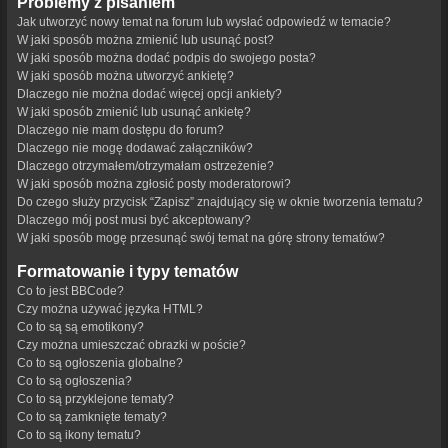
Problemy z pisaniem
Jak utworzyć nowy temat na forum lub wysłać odpowiedź w temacie?
W jaki sposób można zmienić lub usunąć post?
W jaki sposób można dodać podpis do swojego posta?
W jaki sposób można utworzyć ankietę?
Dlaczego nie można dodać więcej opcji ankiety?
W jaki sposób zmienić lub usunąć ankietę?
Dlaczego nie mam dostępu do forum?
Dlaczego nie mogę dodawać załączników?
Dlaczego otrzymałem/otrzymałam ostrzeżenie?
W jaki sposób można zgłosić posty moderatorowi?
Do czego służy przycisk “Zapisz” znajdujący się w oknie tworzenia tematu?
Dlaczego mój post musi być akceptowany?
W jaki sposób mogę przesunąć swój temat na górę strony tematów?
Formatowanie i typy tematów
Co to jest BBCode?
Czy można używać języka HTML?
Co to są są emotikony?
Czy można umieszczać obrazki w poście?
Co to są ogłoszenia globalne?
Co to są ogłoszenia?
Co to są przyklejone tematy?
Co to są zamknięte tematy?
Co to są ikony tematu?