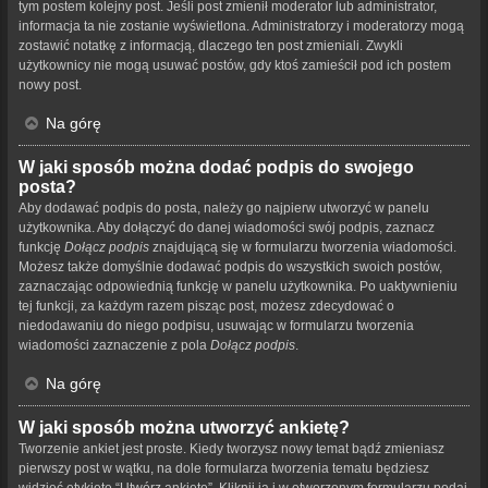
tym postem kolejny post. Jeśli post zmienił moderator lub administrator,
informacja ta nie zostanie wyświetlona. Administratorzy i moderatorzy mogą
zostawić notatkę z informacją, dlaczego ten post zmieniali. Zwykli
użytkownicy nie mogą usuwać postów, gdy ktoś zamieścił pod ich postem
nowy post.
Na górę
W jaki sposób można dodać podpis do swojego
posta?
Aby dodawać podpis do posta, należy go najpierw utworzyć w panelu
użytkownika. Aby dołączyć do danej wiadomości swój podpis, zaznacz
funkcję
Dołącz podpis
znajdującą się w formularzu tworzenia wiadomości.
Możesz także domyślnie dodawać podpis do wszystkich swoich postów,
zaznaczając odpowiednią funkcję w panelu użytkownika. Po uaktywnieniu
tej funkcji, za każdym razem pisząc post, możesz zdecydować o
niedodawaniu do niego podpisu, usuwając w formularzu tworzenia
wiadomości zaznaczenie z pola
Dołącz podpis
.
Na górę
W jaki sposób można utworzyć ankietę?
Tworzenie ankiet jest proste. Kiedy tworzysz nowy temat bądź zmieniasz
pierwszy post w wątku, na dole formularza tworzenia tematu będziesz
widzieć etykietę “Utwórz ankietę”. Kliknij ją i w otworzonym formularzu podaj