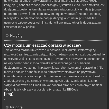
do wyrażania emocji. Do wyrażania emocji można też stosować krótkie
kody, np. :) oznacza radość, podczas gdy :( smutek. Pełna lista emotikon jest
dostępna z poziomu formularza tworzenia wiadomości. Nie należy jednak
nadmiernie używać emotikon, gdyż mogą spowodować, że post stanie się
nieczytelny i moderator może podjąć decyzję o ich usunięciu bądź też
usunięciu całego posta. Administrator witryny może określić dopuszczalny
limit emotikon w poście.
Na górę
Czy można umieszczać obrazki w poście?
Tak, obrazki można umieszczać w postach. Jeśli administrator włączył
możliwość zamieszczania załączników, można wgrać obrazek bezpośrednio
na witrynę. Jeśli ta funkcja nie działa, aby obrazek był wyświetlany na forum,
należy podać odnośnik do obrazka umieszczonego na publicznie
dostępnym serwerze, np. http://www.jakas_strona.com/moj_obrazek.gif. Nie
można podawać odnośników do obrazków zapisanych na prywatnym
komputerze, chyba że jest publicznie dostępnym serwerem ani do obrazków
znajdujących się na stronach wymagających autoryzacji, takich jak, np.
skrzynki pocztowe na Gmail lub Yahoo! oraz stronach chronionych hasłem.
Aby umieścić obrazek w poście, użyj znacznika BBCode
[img]
.
Na górę