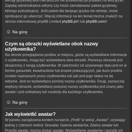
wersję językową albo nikt jeszcze nie przetłumaczył phpBB3 na twój język.
Zapytaj administratora witryny czy może zainstalować pakiet językowy,
którego potrzebujesz. Jeśli pakiet dla twojego języka nie istnieje, może
spróbujesz go utworzyć. Więcej informacji na ten temat można znaleźć na
stronie internetowej phpBB Limited
phpBB.pl
® lub
phpBB.com
®
Na górę
Czym są obrazki wyświetlane obok nazwy
użytkownika?
Na stronie przeglądania postów, w miejscu, gdzie są wyświetlane informacje
o użytkowniku, mogą być wyświetlane dwa obrazki. Pierwszy obrazek jest
skojarzony z rangą użytkownika. W zależności od używanego stylu jest on w
formie gwiazdek, kwadracików lub kropek pokazujących, jak dużo postów
zostało napisanych przez użytkownika lub jaki jest jego status na tej
witrynie. Jest on wyświetlany poniżej nazwy użytkownika. Drugi, zazwyczaj
większy obrazek, wyświetlany powyżej nazwy użytkownika jest znany jako
awatar i jest unikatowy lub osobisty dla każdego użytkownika.
Na górę
Jak wyświetlić awatar?
W panelu zarządzania kontem na karcie „Profil” w sekcji „Awatar”, używając
jednej z czterech metod: Gravatar, Galeria awatarów, Zdalny awatar lub
Prześlij awatar, można dodać awatar. Wyświetlanie awatarów i sposób ich