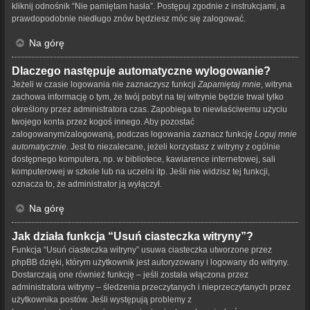
kliknij odnośnik “Nie pamiętam hasła”. Postępuj zgodnie z instrukcjami, a
prawdopodobnie niedługo znów będziesz móc się zalogować.
Na górę
Dlaczego następuje automatyczne wylogowanie?
Jeżeli w czasie logowania nie zaznaczysz funkcji
Zapamiętaj mnie
, witryna
zachowa informację o tym, że twój pobyt na tej witrynie będzie trwał tylko
określony przez administratora czas. Zapobiega to niewłaściwemu użyciu
twojego konta przez kogoś innego. Aby pozostać
zalogowanym/zalogowaną, podczas logowania zaznacz funkcję
Loguj mnie
automatycznie
. Jest to niezalecane, jeżeli korzystasz z witryny z ogólnie
dostępnego komputera, np. w bibliotece, kawiarence internetowej, sali
komputerowej w szkole lub na uczelni itp. Jeśli nie widzisz tej funkcji,
oznacza to, że administrator ją wyłączył.
Na górę
Jak działa funkcja “Usuń ciasteczka witryny”?
Funkcja “Usuń ciasteczka witryny” usuwa ciasteczka utworzone przez
phpBB dzięki, którym użytkownik jest autoryzowany i logowany do witryny.
Dostarczają one również funkcję – jeśli została włączona przez
administratora witryny – śledzenia przeczytanych i nieprzeczytanych przez
użytkownika postów. Jeśli występują problemy z