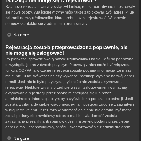
Dlaczego nie mogę się zarejestrować?
Być może właściciel witryny wyłączył funkcję rejestracji, aby nie rejestrowały
się nowe osoby. Właściciel witryny mógł także zablokować twój adres IP lub
zabronił nazwy użytkownika, którą próbujesz zarejestrować. W sprawie
pomocy skontaktuj się z administratorem witryny.
Na górę
Rejestracja została przeprowadzona poprawnie, ale
nie mogę się zalogować!
Po pierwsze, sprawdź swoją nazwę użytkownika i hasło. Jeśli są poprawne,
to wystąpiła jedna z dwóch przyczyn. Pierwszą z nich może być włączona
funkcja COPPA, a w czasie rejestracji została podana informacja, że masz
mniej niż 13 lat. Wówczas należy wykonać instrukcje wysłane na twój adres
e-mail. Jeśli nie to było przyczyną, być może nie została aktywowana
rejestracja. Niektóre witryny przed pierwszym zalogowaniem wymagają
aktywowania rejestracji przez osobę rejestrującą się lub przez
administratora. Informacja o tym była wyświetlona podczas rejestracji. Jeśli
została wysłana do ciebie wiadomość e-mail, postępuj zgodnie z zawartymi
w niej instrukcjami. Jeżeli taka wiadomość do ciebie nie dotarła, być może
został podany nieprawidłowy adres e-mail lub wiadomość została
zatrzymana przez filtr antyspamowy. Jeśli na pewno podany przez ciebie
adres e-mail jest prawidłowy, spróbuj skontaktować się z administratorem.
Na górę