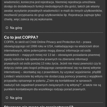
wiadomości, konieczna jest rejestracja. Niemniej rejestracja umożliwia
dostęp do dodatkowych funkcji niedostępnych dla gości, takich jak własny
awatar, wysyłanie prywatnych wiadomości i e-maili do innych użytkowników,
możliwość przypisania do grup użytkowników itp. Rejestracja zajmuje tylko
chwilę, więc zaleca się jej wykonanie.
Na górę
Co to jest COPPA?
COPPA, to skrót od Child Online Privacy and Protection Act – prawa
obowiązującego od 1998 roku w USA, nakładającego na właścicieli stron
internetowych, które potencjalnie mogą zbierać informacje od osób
małoletnich – mających mniej niż 13 lat – obowiązek posiadania pisemnej
zgody rodziców lub opiekunów prawnych na zbieranie informacji
prywatnych od osób poniżej 13 roku życia. Jeżeli nie masz pewności czy to
dotyczy ciebie jako kogoś próbującego zarejestrować się na danej witrynie
internetowej – skontaktuj się z prawnikiem, by uzyskać wyjaśnienie. phpBB
Limited i właściciele tej witryny nie dostarczają pomocy prawnej z wyjątkiem
przypadku opisanego w pytaniu „Z kim się kontaktować w sprawach
nadużyć lub zagadnień prawnych związanych z tą witryną?”, a także nie są
punktem kontaktowym dla wszelkiego rodzaju porad prawnych.
Na górę