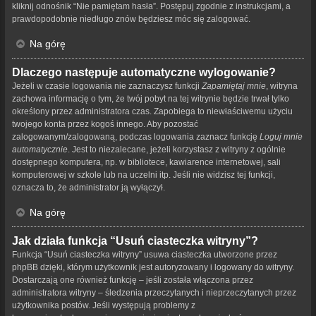
kliknij odnośnik “Nie pamiętam hasła”. Postępuj zgodnie z instrukcjami, a
prawdopodobnie niedługo znów będziesz móc się zalogować.
Na górę
Dlaczego następuje automatyczne wylogowanie?
Jeżeli w czasie logowania nie zaznaczysz funkcji
Zapamiętaj mnie
, witryna
zachowa informację o tym, że twój pobyt na tej witrynie będzie trwał tylko
określony przez administratora czas. Zapobiega to niewłaściwemu użyciu
twojego konta przez kogoś innego. Aby pozostać
zalogowanym/zalogowaną, podczas logowania zaznacz funkcję
Loguj mnie
automatycznie
. Jest to niezalecane, jeżeli korzystasz z witryny z ogólnie
dostępnego komputera, np. w bibliotece, kawiarence internetowej, sali
komputerowej w szkole lub na uczelni itp. Jeśli nie widzisz tej funkcji,
oznacza to, że administrator ją wyłączył.
Na górę
Jak działa funkcja “Usuń ciasteczka witryny”?
Funkcja “Usuń ciasteczka witryny” usuwa ciasteczka utworzone przez
phpBB dzięki, którym użytkownik jest autoryzowany i logowany do witryny.
Dostarczają one również funkcję – jeśli została włączona przez
administratora witryny – śledzenia przeczytanych i nieprzeczytanych przez
użytkownika postów. Jeśli występują problemy z