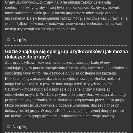
Grupy użytkowników, to grupy, na jakie administratorzy dzielą całą
społeczność witryny, aby łatwiej było nimi zarządzać. Każdy użytkownik
może należeć do wielu grup, a każda grupa może mieć swoje własne
uprawnienia. Dzięki temu administratorzy mogą łatwo zmieniać uprawnienia
wielu użytkowników naraz, nadawać uprawnienia moderatora lub dawać
dostęp użytkownikom do prywatnego forum.
Na górę
Gdzie znajduje się spis grup użytkowników i jak można
dołączyć do grupy?
Spis grup użytkowników można zobaczyć, otwierając kartę
Grupy
znajdującą się w panelu zarządzania kontem, który otwiera się po kliknięciu
odnośnika
Moje konto
. Nie wszystkie grupy są dostępne dla każdego.
Niektóre mogą wymagać akceptacji przyjęcia nowego członka, niektóre
mogą być zamknięte, a jeszcze inne mogą mieć ukrytych członków.
Użytkownik może poprosić o przyjęcie do danej grupy, naciskając
odpowiedni przycisk. Prośba o przyjęcie do grupy, która wymaga akceptacji
przyjęcia nowego członka, musi zostać zaakceptowana przez lidera grupy.
Może on poprosić użytkownika o podanie wyjaśnień, dlaczego chce on
dołączyć do tej grupy. W przypadku otrzymania negatywnej decyzji proszę
nie nękać lidera grupy pytaniami – widocznie miał on swoje powody.
Na górę