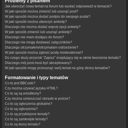
Problemy z pisaniem
Jak utworzyć nowy temat na forum lub wysłać odpowiedź w temacie?
W jaki sposób można zmienić lub usunąć post?
W jaki sposób można dodać podpis do swojego posta?
W jaki sposób można utworzyć ankietę?
Dlaczego nie można dodać więcej opcji ankiety?
W jaki sposób zmienić lub usunąć ankietę?
Dlaczego nie mam dostępu do forum?
Dlaczego nie mogę dodawać załączników?
Dlaczego otrzymałem/otrzymałam ostrzeżenie?
W jaki sposób można zgłosić posty moderatorowi?
Do czego służy przycisk “Zapisz” znajdujący się w oknie tworzenia tematu?
Dlaczego mój post musi być akceptowany?
W jaki sposób mogę przesunąć swój temat na górę strony tematów?
Formatowanie i typy tematów
Co to jest BBCode?
Czy można używać języka HTML?
Co to są są emotikony?
Czy można umieszczać obrazki w poście?
Co to są ogłoszenia globalne?
Co to są ogłoszenia?
Co to są przyklejone tematy?
Co to są zamknięte tematy?
Co to są ikony tematu?