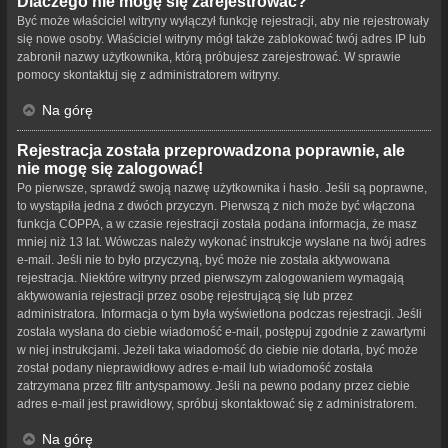
Dlaczego nie mogę się zarejestrować?
Być może właściciel witryny wyłączył funkcję rejestracji, aby nie rejestrowały
się nowe osoby. Właściciel witryny mógł także zablokować twój adres IP lub
zabronił nazwy użytkownika, którą próbujesz zarejestrować. W sprawie
pomocy skontaktuj się z administratorem witryny.
Na górę
Rejestracja została przeprowadzona poprawnie, ale
nie mogę się zalogować!
Po pierwsze, sprawdź swoją nazwę użytkownika i hasło. Jeśli są poprawne,
to wystąpiła jedna z dwóch przyczyn. Pierwszą z nich może być włączona
funkcja COPPA, a w czasie rejestracji została podana informacja, że masz
mniej niż 13 lat. Wówczas należy wykonać instrukcje wysłane na twój adres
e-mail. Jeśli nie to było przyczyną, być może nie została aktywowana
rejestracja. Niektóre witryny przed pierwszym zalogowaniem wymagają
aktywowania rejestracji przez osobę rejestrującą się lub przez
administratora. Informacja o tym była wyświetlona podczas rejestracji. Jeśli
została wysłana do ciebie wiadomość e-mail, postępuj zgodnie z zawartymi
w niej instrukcjami. Jeżeli taka wiadomość do ciebie nie dotarła, być może
został podany nieprawidłowy adres e-mail lub wiadomość została
zatrzymana przez filtr antyspamowy. Jeśli na pewno podany przez ciebie
adres e-mail jest prawidłowy, spróbuj skontaktować się z administratorem.
Na górę