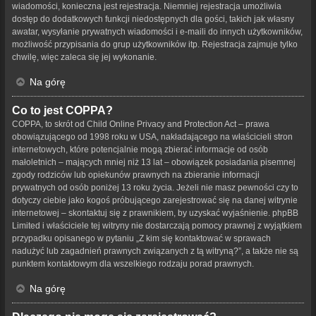
wiadomości, konieczna jest rejestracja. Niemniej rejestracja umożliwia
dostęp do dodatkowych funkcji niedostępnych dla gości, takich jak własny
awatar, wysyłanie prywatnych wiadomości i e-maili do innych użytkowników,
możliwość przypisania do grup użytkowników itp. Rejestracja zajmuje tylko
chwilę, więc zaleca się jej wykonanie.
Na górę
Co to jest COPPA?
COPPA, to skrót od Child Online Privacy and Protection Act – prawa
obowiązującego od 1998 roku w USA, nakładającego na właścicieli stron
internetowych, które potencjalnie mogą zbierać informacje od osób
małoletnich – mających mniej niż 13 lat – obowiązek posiadania pisemnej
zgody rodziców lub opiekunów prawnych na zbieranie informacji
prywatnych od osób poniżej 13 roku życia. Jeżeli nie masz pewności czy to
dotyczy ciebie jako kogoś próbującego zarejestrować się na danej witrynie
internetowej – skontaktuj się z prawnikiem, by uzyskać wyjaśnienie. phpBB
Limited i właściciele tej witryny nie dostarczają pomocy prawnej z wyjątkiem
przypadku opisanego w pytaniu „Z kim się kontaktować w sprawach
nadużyć lub zagadnień prawnych związanych z tą witryną?”, a także nie są
punktem kontaktowym dla wszelkiego rodzaju porad prawnych.
Na górę