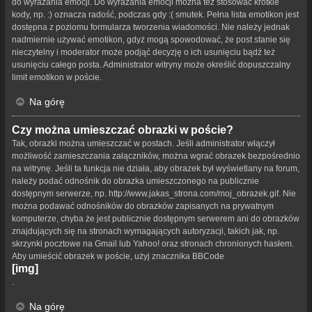
do wyrażania emocji. Do wyrażania emocji można też stosować krótkie
kody, np. :) oznacza radość, podczas gdy :( smutek. Pełna lista emotikon jest
dostępna z poziomu formularza tworzenia wiadomości. Nie należy jednak
nadmiernie używać emotikon, gdyż mogą spowodować, że post stanie się
nieczytelny i moderator może podjąć decyzję o ich usunięciu bądź też
usunięciu całego posta. Administrator witryny może określić dopuszczalny
limit emotikon w poście.
Na górę
Czy można umieszczać obrazki w poście?
Tak, obrazki można umieszczać w postach. Jeśli administrator włączył
możliwość zamieszczania załączników, można wgrać obrazek bezpośrednio
na witrynę. Jeśli ta funkcja nie działa, aby obrazek był wyświetlany na forum,
należy podać odnośnik do obrazka umieszczonego na publicznie
dostępnym serwerze, np. http://www.jakas_strona.com/moj_obrazek.gif. Nie
można podawać odnośników do obrazków zapisanych na prywatnym
komputerze, chyba że jest publicznie dostępnym serwerem ani do obrazków
znajdujących się na stronach wymagających autoryzacji, takich jak, np.
skrzynki pocztowe na Gmail lub Yahoo! oraz stronach chronionych hasłem.
Aby umieścić obrazek w poście, użyj znacznika BBCode
[img]
.
Na górę