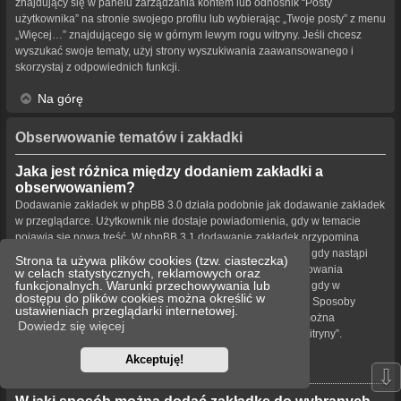
znajdujący się w panelu zarządzania kontem lub odnośnik “Posty
użytkownika” na stronie swojego profilu lub wybierając „Twoje posty” z menu
„Więcej…” znajdującego się w górnym lewym rogu witryny. Jeśli chcesz
wyszukać swoje tematy, użyj strony wyszukiwania zaawansowanego i
skorzystaj z odpowiednich funkcji.
Na górę
Obserwowanie tematów i zakładki
Jaka jest różnica między dodaniem zakładki a
obserwowaniem?
Dodawanie zakładek w phpBB 3.0 działa podobnie jak dodawanie zakładek
w przeglądarce. Użytkownik nie dostaje powiadomienia, gdy w temacie
pojawia się nowa treść. W phpBB 3.1 dodawanie zakładek przypomina
obserwowanie tematu. Użytkownik może być powiadamiany, gdy nastąpi
Strona ta używa plików cookies (tzw. ciasteczka)
aktualizacja tematu oznaczonego zakładką. Funkcja obserwowania
w celach statystycznych, reklamowych oraz
funkcjonalnych. Warunki przechowywania lub
powiadamia użytkownika – w wybrany przez niego sposób – gdy w
dostępu do plików cookies można określić w
obserwowanym temacie bądź forum pojawiła się nowa treść. Sposoby
ustawieniach przeglądarki internetowej.
powiadamiania dla zakładek i obserwowanych elementów można
Dowiedz się więcej
konfigurować w panelu użytkownika na karcie „Ustawienia witryny”.
Akceptuję!
Na górę
⇩