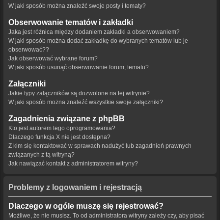
W jaki sposób można znaleźć swoje posty i tematy?
Obserwowanie tematów i zakładki
Jaka jest różnica między dodaniem zakładki a obserwowaniem?
W jaki sposób można dodać zakładkę do wybranych tematów lub je
obserwować??
Jak obserwować wybrane forum?
W jaki sposób usunąć obserwowanie forum, tematu?
Załączniki
Jakie typy załączników są dozwolone na tej witrynie?
W jaki sposób można znaleźć wszystkie swoje załączniki?
Zagadnienia związane z phpBB
Kto jest autorem tego oprogramowania?
Dlaczego funkcja X nie jest dostępna?
Z kim się kontaktować w sprawach nadużyć lub zagadnień prawnych
związanych z tą witryną?
Jak nawiązać kontakt z administratorem witryny?
Problemy z logowaniem i rejestracją
Dlaczego w ogóle muszę się rejestrować?
Możliwe, że nie musisz. To od administratora witryny zależy czy, aby pisać