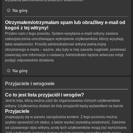
Na górę
Otrzymałem/otrzymałam spam lub obraźliwy e-mail od
kogoś z tej witryny!
Przykro nam z tego powodu. System wysyłania e-maili witryny zawiera
zabezpieczenia umożliwiające wytropienie użytkowników, którzy wysyłają
takie wiadomości. Prześlij administratorowi witryny pełną kopię
otrzymanego e-maila – ważne, aby były w niej zawarte nagłówki, ponieważ
zawierają one informacje o nadawcy. Administrator będzie wówczas mógł
podjąć odpowiednie działania.
Na górę
Przyjaciele i wrogowie
Co to jest lista przyjaciół i wrogów?
Jest to lista, którą można użyć do organizowania różnych użytkowników
witryny. Użytkownicy dodani do listy przyjaciół będą wyświetleni na karcie
Przyjaciele
znajdującej się w panelu zarządzania kontem. Z tego poziomu można
szybko sprawdzić ich status, a także wysłać prywatną wiadomość. Zależnie
od używanego stylu witryny, posty tych użytkowników mogą być wyróżniane.
Jeśli użytkownik zostanie dodany do listy wrogów, wszystkie posty przez