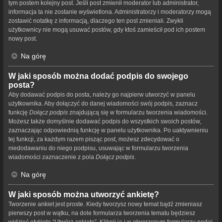
tym postem kolejny post. Jeśli post zmienił moderator lub administrator,
informacja ta nie zostanie wyświetlona. Administratorzy i moderatorzy mogą
zostawić notatkę z informacją, dlaczego ten post zmieniali. Zwykli
użytkownicy nie mogą usuwać postów, gdy ktoś zamieścił pod ich postem
nowy post.
Na górę
W jaki sposób można dodać podpis do swojego
posta?
Aby dodawać podpis do posta, należy go najpierw utworzyć w panelu
użytkownika. Aby dołączyć do danej wiadomości swój podpis, zaznacz
funkcję
Dołącz podpis
znajdującą się w formularzu tworzenia wiadomości.
Możesz także domyślnie dodawać podpis do wszystkich swoich postów,
zaznaczając odpowiednią funkcję w panelu użytkownika. Po uaktywnieniu
tej funkcji, za każdym razem pisząc post, możesz zdecydować o
niedodawaniu do niego podpisu, usuwając w formularzu tworzenia
wiadomości zaznaczenie z pola
Dołącz podpis
.
Na górę
W jaki sposób można utworzyć ankietę?
Tworzenie ankiet jest proste. Kiedy tworzysz nowy temat bądź zmieniasz
pierwszy post w wątku, na dole formularza tworzenia tematu będziesz
widzieć etykietę “Utwórz ankietę”. Kliknij ją i w otworzonym formularzu podaj