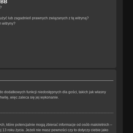
pBB
a?
użyć lub zagadnień prawnych związanych z tą witryną?
m witryny?
 do dodatkowych funkcji niedostępnych dla gości, takich jak własny
wilę, więc zaleca się jej wykonanie.
ch, które potencjalnie mogą zbierać informacje od osób małoletnich –
3 roku życia. Jeżeli nie masz pewności czy to dotyczy ciebie jako