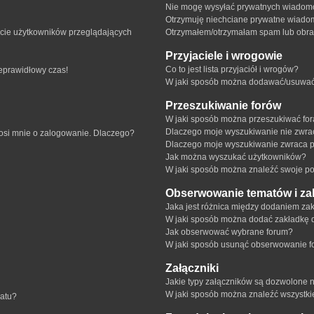
Nie mogę wysyłać prywatnych wiadomo
Otrzymuję niechciane prywatne wiado
ście użytkowników przeglądających
Otrzymałem/otrzymałam spam lub obraźl
Przyjaciele i wrogowie
Co to jest lista przyjaciół i wrogów?
ieprawidłowy czas!
W jaki sposób można dodawać/usuwać u
Przeszukiwanie forów
W jaki sposób można przeszukiwać fo
Dlaczego moje wyszukiwanie nie zwr
rosi mnie o zalogowanie. Dlaczego?
Dlaczego moje wyszukiwanie zwraca p
Jak można wyszukać użytkowników?
W jaki sposób można znaleźć swoje pos
Obserwowanie tematów i za
Jaka jest różnica między dodaniem z
W jaki sposób można dodać zakładkę 
Jak obserwować wybrane forum?
W jaki sposób usunąć obserwowanie f
Załączniki
Jakie typy załączników są dozwolone na
W jaki sposób można znaleźć wszystki
matu?