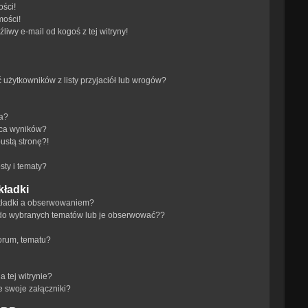
ści!
mości!
iwy e-mail od kogoś z tej witryny!
żytkowników z listy przyjaciół lub wrogów?
ra?
aca wyników?
ustą stronę?!
ty i tematy?
kładki
akładki a obserwowaniem?
do wybranych tematów lub je obserwować??
orum, tematu?
 tej witrynie?
e swoje załączniki?