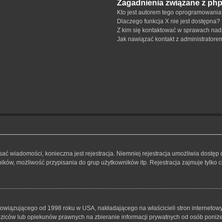
Zagadnienia związane z ph
Kto jest autorem tego oprogramowani
Dlaczego funkcja X nie jest dostępna?
Z kim się kontaktować w sprawach nad
Jak nawiązać kontakt z administratore
isać wiadomości, konieczna jest rejestracja. Niemniej rejestracja umożliwia dostęp
ków, możliwość przypisania do grup użytkowników itp. Rejestracja zajmuje tylko ch
bowiązującego od 1998 roku w USA, nakładającego na właścicieli stron internetowy
iców lub opiekunów prawnych na zbieranie informacji prywatnych od osób poniżej 1