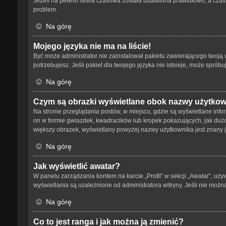
Jeżeli na pewno strefa czasowa została ustawiona prawidłowo, a czas 
problem.
Na górę
Mojego języka nie ma na liście!
Być może administrator nie zainstalował pakietu zawierającego twoją w
potrzebujesz. Jeśli pakiet dla twojego języka nie istnieje, może spró
Na górę
Czym są obrazki wyświetlane obok nazwy użytko
Na stronie przeglądania postów, w miejscu, gdzie są wyświetlane info
on w formie gwiazdek, kwadracików lub kropek pokazujących, jak dużo p
większy obrazek, wyświetlany powyżej nazwy użytkownika jest znany ja
Na górę
Jak wyświetlić awatar?
W panelu zarządzania kontem na karcie „Profil” w sekcji „Awatar”, uży
wyświetlania są uzależnione od administratora witryny. Jeśli nie możn
Na górę
Co to jest ranga i jak można ją zmienić?