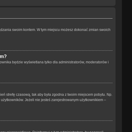
arządzania swoim kontem. W tym miejscu możesz dokonać zmian swoich
um?
ownika będzie wyświetlana tylko dla administratorów, moderatorów i
 zmień strefę czasową, tak aby była zgodna z twoim miejscem pobytu. Np.
h użytkowników. Jeżeli nie jesteś zarejestrowanym użytkownikiem –