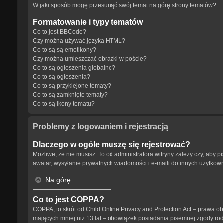
W jaki sposób mogę przesunąć swój temat na górę strony tematów?
Formatowanie i typy tematów
Co to jest BBCode?
Czy można używać języka HTML?
Co to są są emotikony?
Czy można umieszczać obrazki w poście?
Co to są ogłoszenia globalne?
Co to są ogłoszenia?
Co to są przyklejone tematy?
Co to są zamknięte tematy?
Co to są ikony tematu?
Problemy z logowaniem i rejestracją
Dlaczego w ogóle muszę się rejestrować?
Możliwe, że nie musisz. To od administratora witryny zależy czy, aby p
awatar, wysyłanie prywatnych wiadomości i e-maili do innych użytkowni
Na górę
Co to jest COPPA?
COPPA, to skrót od Child Online Privacy and Protection Act – prawa o
mających mniej niż 13 lat – obowiązek posiadania pisemnej zgody rodz