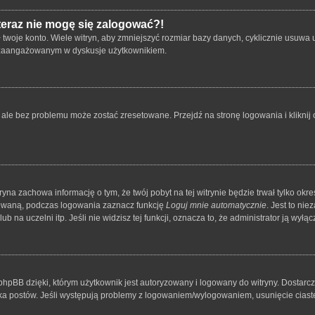
 teraz nie mogę się zalogować?!
oje konto. Wiele witryn, aby zmniejszyć rozmiar bazy danych, cyklicznie usuwa użyt
 i zaangażowanym w dyskusje użytkownikiem.
le bez problemu może zostać zresetowane. Przejdź na stronę logowania i kliknij o
tryna zachowa informację o tym, że twój pobyt na tej witrynie będzie trwał tylko o
owaną, podczas logowania zaznacz funkcję
Loguj mnie automatycznie
. Jest to ni
 na uczelni itp. Jeśli nie widzisz tej funkcji, oznacza to, że administrator ją wyłącz
hpBB dzięki, którym użytkownik jest autoryzowany i logowany do witryny. Dostarcza
nika postów. Jeśli występują problemy z logowaniem/wylogowaniem, usunięcie cia