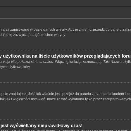
ienia są zapisywane w bazie danych witryny. Aby je zmienić, przejdź do panelu z
duje się zazwyczaj na górze stron witryny.
 użytkownika na liście użytkowników przeglądających for
funkcja
Nie pokazuj statusu online
. Włącz tę funkcję, zaznaczając
Tak
. Nazwa użytk
ytych użytkowników.
órej się znajdujesz. Jeśli tak właśnie jest, przejdź do panelu zarządzania kontem i
 tak jak i większości ustawień, może zostać wykonana tylko przez zarejestrowanyc
 jest wyświetlany nieprawidłowy czas!