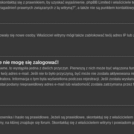
skontaktuj się z prawnikiem, by uzyskać wyjaśnienie. phpBB Limited i właściciele 
zagadnień prawnych związanych z tą witryną?”, a także nie są punktem kontaktow
strowały się nowe osoby. Właściciel witryny mógł także zablokować twój adres IP lu
e nie mogę się zalogować!
wne, to wystąpiła jedna z dwóch przyczyn. Pierwszą z nich może być włączona funk
twój adres e-mail. Jeśli nie to było przyczyną, być może nie została aktywowana
tratora. Informacja o tym była wyświetlona podczas rejestracji. Jeśli została wysł
został podany nieprawidłowy adres e-mail lub wiadomość została zatrzymana przez f
ika i hasło są prawidłowe. Jeżeli są prawidłowe, skontaktuj się z właścicielem wit
 na której znajduje się forum. Skontaktuj się z właścicielem witryny i powiadom 