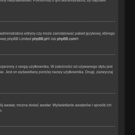
ony nieprawidłowo. Poinformuj o tym administratora, by naprawił
administratora witryny czy może zainstalować pakiet językowy, którego
etowej phpBB Limited
phpBB.pl
® lub
phpBB.com
®
kojarzony z rangą użytkownika. W zależności od używanego stylu jest
nie. Jest on wyświetlany poniżej nazwy użytkownika. Drugi, zazwyczaj
ślij awatar, można dodać awatar. Wyświetlanie awatarów i sposób ich
m.