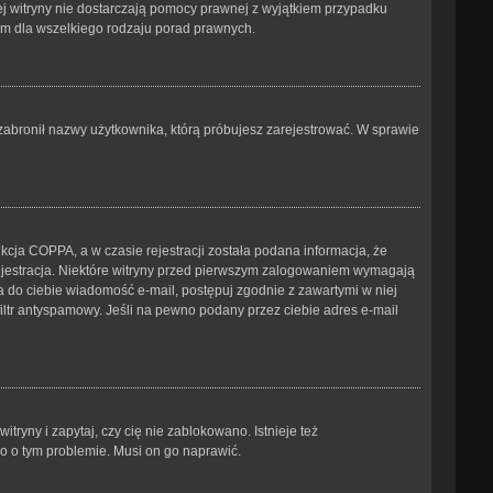
tej witryny nie dostarczają pomocy prawnej z wyjątkiem przypadku
ym dla wszelkiego rodzaju porad prawnych.
b zabronił nazwy użytkownika, którą próbujesz zarejestrować. W sprawie
cja COPPA, a w czasie rejestracji została podana informacja, że
 rejestracja. Niektóre witryny przed pierwszym zalogowaniem wymagają
ana do ciebie wiadomość e-mail, postępuj zgodnie z zawartymi w niej
iltr antyspamowy. Jeśli na pewno podany przez ciebie adres e-mail
ryny i zapytaj, czy cię nie zablokowano. Istnieje też
go o tym problemie. Musi on go naprawić.