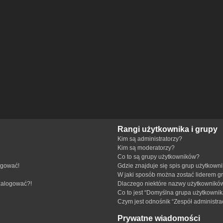
Rangi użytkownika i grupy
Kim są administratorzy?
Kim są moderatorzy?
Co to są grupy użytkowników?
ogować!
Gdzie znajduje się spis grup użytkown
W jaki sposób można zostać liderem g
 zalogować?!
Dlaczego niektóre nazwy użytkowników
Co to jest “Domyślna grupa użytkownik
Czym jest odnośnik “Zespół administra
Prywatne wiadomości