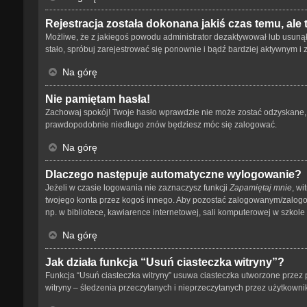
Rejestracja została dokonana jakiś czas temu, ale
Możliwe, że z jakiegoś powodu administrator dezaktywował lub usunął tw
stało, spróbuj zarejestrować się ponownie i bądź bardziej aktywnym
Na górę
Nie pamiętam hasła!
Zachowaj spokój! Twoje hasło wprawdzie nie może zostać odzyskane, a
prawdopodobnie niedługo znów będziesz móc się zalogować.
Na górę
Dlaczego następuje automatyczne wylogowanie?
Jeżeli w czasie logowania nie zaznaczysz funkcji
Zapamiętaj mnie
, wi
twojego konta przez kogoś innego. Aby pozostać zalogowanym/zalog
np. w bibliotece, kawiarence internetowej, sali komputerowej w szkole lub
Na górę
Jak działa funkcja “Usuń ciasteczka witryny”?
Funkcja “Usuń ciasteczka witryny” usuwa ciasteczka utworzone przez p
witryny – śledzenia przeczytanych i nieprzeczytanych przez użytkow