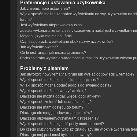
Preferencje i ustawienia użytkownika
Jak zmienić moje ustawienia?
W jaki sposób można zapobiec wyświetlaniu nazwy użytkownika na li
forum?
Jest wyświetlany nieprawidłowy czas!
Została wykonana zmiana strefy czasowej, a nadal jest wyświetlany n
Mojego języka nie ma na liście!
Czym są obrazki wyświetlane obok nazwy użytkownika?
Jak wyświetlić awatar?
Co to jest ranga i jak można ją zmienić?
Podczas próby wysłania wiadomości e-mail do użytkownika witryna p
Problemy z pisaniem
Jak utworzyć nowy temat na forum lub wysłać odpowiedź w temacie?
W jaki sposób można zmienić lub usunąć post?
W jaki sposób można dodać podpis do swojego posta?
W jaki sposób można utworzyć ankietę?
Dlaczego nie można dodać więcej opcji ankiety?
W jaki sposób zmienić lub usunąć ankietę?
Dlaczego nie mam dostępu do forum?
Dlaczego nie mogę dodawać załączników?
Dlaczego otrzymałem/otrzymałam ostrzeżenie?
W jaki sposób można zgłosić posty moderatorowi?
Do czego służy przycisk “Zapisz” znajdujący się w oknie tworzenia te
Dlaczego mój post musi być akceptowany?