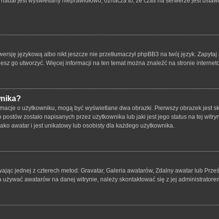
nadal jest wyświetlany nieprawidłowo, oznacza to, że czas na serwerze jest ustawi
ersję językową albo nikt jeszcze nie przetłumaczył phpBB3 na twój język. Zapytaj 
bujesz go utworzyć. Więcej informacji na ten temat można znaleźć na stronie intern
wnika?
rmacje o użytkowniku, mogą być wyświetlane dwa obrazki. Pierwszy obrazek jest s
ostów zostało napisanych przez użytkownika lub jaki jest jego status na tej witry
ko awatar i jest unikatowy lub osobisty dla każdego użytkownika.
wając jednej z czterech metod: Gravatar, Galeria awatarów, Zdalny awatar lub Prze
a używać awatarów na danej witrynie, należy skontaktować się z jej administratore