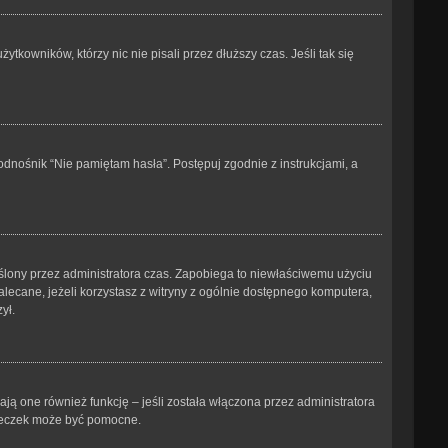
kowników, którzy nic nie pisali przez dłuższy czas. Jeśli tak się
dnośnik “Nie pamiętam hasła”. Postępuj zgodnie z instrukcjami, a
kreślony przez administratora czas. Zapobiega to niewłaściwemu użyciu
ezalecane, jeżeli korzystasz z witryny z ogólnie dostępnego komputera,
ył.
ją one również funkcję – jeśli została włączona przez administratora
steczek może być pomocne.