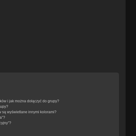
ików i jak można dołączyć do grupy?
rupy?
 są wyświetlane innymi kolorami?
a”?
cyjny”?